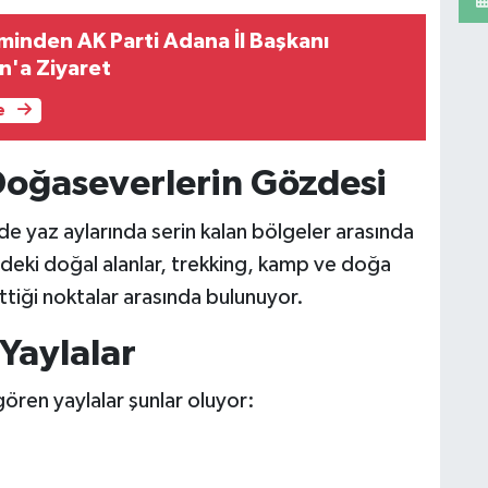
inden AK Parti Adana İl Başkanı
n'a Ziyaret
e
 Doğaseverlerin Gözdesi
de yaz aylarında serin kalan bölgeler arasında
ndeki doğal alanlar, trekking, kamp ve doğa
ttiği noktalar arasında bulunuyor.
 Yaylalar
ören yaylalar şunlar oluyor: