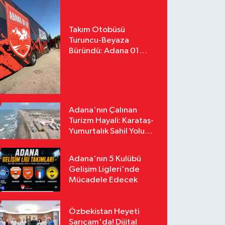
Takım Otobüsü
Turuncu-Beyaza
Büründü: Adana 01
FK'nın Yeni Yüzü
Yollarda
Adana'nın Çalınan
Turizm Hayali: Karataş-
Yumurtalık Sahil Yolu
Tozlu Raflarda Kaldı
Adana'nın 5 Kulübü
Gelişim Ligleri'nde
Mücadele Edecek
Özbekistan Heyeti
Sarıçam'da! Dijital