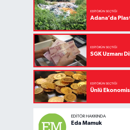
EDITÖRÜN SEÇTIĞI
Adana’da Plast
EDITÖRÜN SEÇTIĞI
SGK Uzmanı Dil
EDITÖRÜN SEÇTIĞI
Ünlü Ekonomistt
EDITÖR HAKKINDA
Eda Mamuk