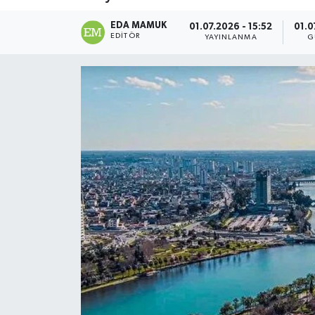
Magazin
EDA MAMUK
01.07.2026 - 15:52
01.0
EDITÖR
YAYINLANMA
G
Özel
Resmi İlanlar
Sağlık
Siyaset
Spor
Yaşam
Yerel Yönetimler
Yurttan