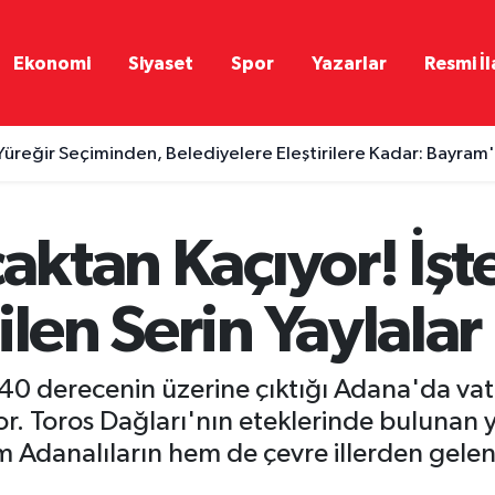
Ekonomi
Siyaset
Spor
Yazarlar
Resmi İl
Yüreğir Seçiminden, Belediyelere Eleştirilere Kadar: Bayra
caktan Kaçıyor! İşt
ilen Serin Yaylalar
 40 derecenin üzerine çıktığı Adana'da vat
yor. Toros Dağları'nın eteklerinde bulunan 
hem Adanalıların hem de çevre illerden gelen