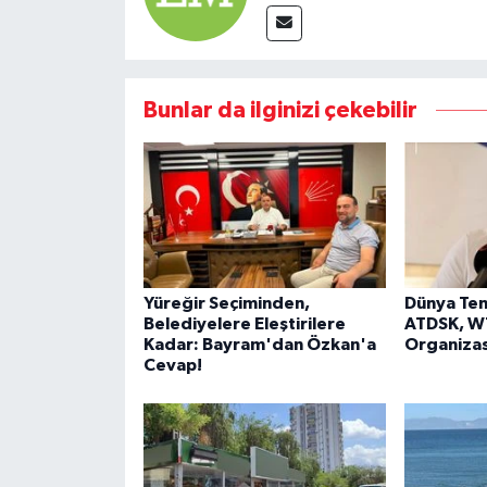
Bunlar da ilginizi çekebilir
Yüreğir Seçiminden,
Dünya Ten
Belediyelere Eleştirilere
ATDSK, WT
Kadar: Bayram'dan Özkan'a
Organizas
Cevap!