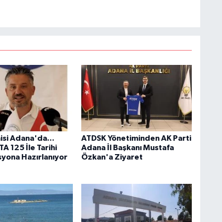
isi Adana'da...
ATDSK Yönetiminden AK Parti
A 125 İle Tarihi
Adana İl Başkanı Mustafa
yona Hazırlanıyor
Özkan'a Ziyaret