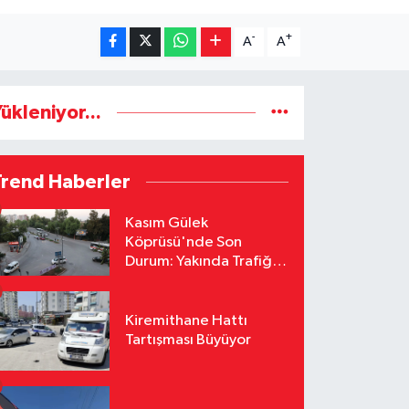
-
+
A
A
ükleniyor...
Trend Haberler
Kasım Gülek
Köprüsü'nde Son
Durum: Yakında Trafiğe
Açılacak
Kiremithane Hattı
Tartışması Büyüyor