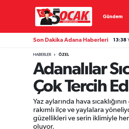
Gündem
Asayiş
Hava Durumu
Bilim & Teknoloji
Trafik Durumu
Son Dakika Adana Haberleri
13:38
Çevre
Süper Lig Puan Durumu ve Fikstür
HABERLER
ÖZEL
Adanalılar Sı
Dünya
Tüm Manşetler
Çok Tercih Ed
Eğitim
Son Dakika Haberleri
Ekonomi
Haber Arşivi
Yaz aylarında hava sıcaklığının
rakımlı ilçe ve yaylalara yöneli
Gündem
güzellikleri ve serin iklimiyle 
Haber Reklam
oluyor.