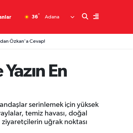
°
36
anlar
Adana
m'dan Özkan'a Cevap!
e Yazın En
andaşlar serinlemek için yüksek
yaylalar, temiz havası, doğal
 ziyaretçilerin uğrak noktası