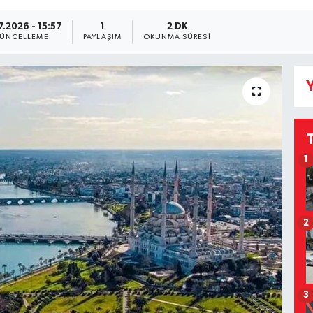
7.2026 - 15:57
1
2 DK
ÜNCELLEME
PAYLAŞIM
OKUNMA SÜRESI
Y
1
2
3