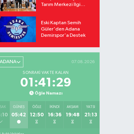
Tarım Merkezi İlgi
Odağı Oldu
Eski Kaptan Semih
Güler'den Adana
Demirspor'a Destek
ADANA
07.08.2026
SONRAKI VAKTE KALAN
01:41:28
Öğle Namazı
SAK
GÜNEŞ
ÖĞLE
İKINDI
AKŞAM
YATSI
:10
05:42
12:50
16:36
19:48
21:13