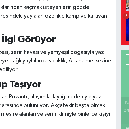
caklarından kaçmak isteyenlerin gözde
vresindeki yaylalar, özellikle kamp ve karavan
7
 İlgi Görüyor
çesi, serin havası ve yemyeşil doğasıyla yaz
çeye bağlı yaylalarda sıcaklık, Adana merkezine
diliyor.
up Taşıyor
n Pozantı, ulaşım kolaylığı nedeniyle yaz
İM
ler arasında bulunuyor. Akçatekir başta olmak
04
esire alanları ve serin iklimiyle binlerce kişiyi