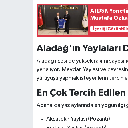
ATDSK Yönetim
Mustafa Özka
İçeriği Görüntül
Aladağ'ın Yaylaları
Aladağ ilçesi de yüksek rakımı sayesin
yer alıyor. Meydan Yaylası ve çevresi
yürüyüşü yapmak isteyenlerin tercih e
En Çok Tercih Edilen
Adana'da yaz aylarında en yoğun ilgi g
Akçatekir Yaylası (Pozantı)