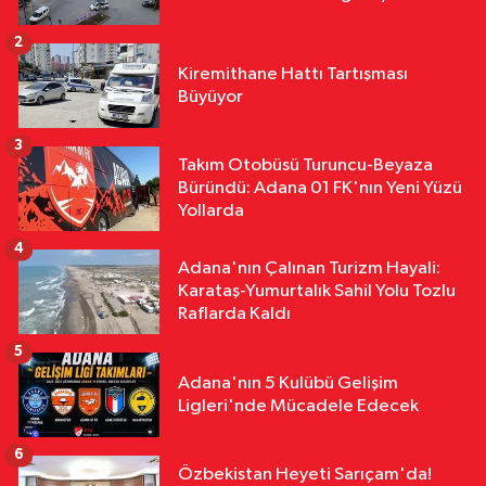
Saymaya BaşladI
2
Özel
Kiremithane Hattı Tartışması
16:36
Halil Çağdaş Kaya'nın
Büyüyor
Ardından Dilek Çalışkan Özcan da
Mı Disipline Gidiyor?
3
Takım Otobüsü Turuncu-Beyaza
Özel
Büründü: Adana 01 FK'nın Yeni Yüzü
16:22
TFFHGD'den Yeni Sezon
Yollarda
Çağrısı "Sahada Adalet, Tribünde
4
Saygı Olsun"
Adana'nın Çalınan Turizm Hayali:
Karataş-Yumurtalık Sahil Yolu Tozlu
Raflarda Kaldı
5
Adana'nın 5 Kulübü Gelişim
Ligleri'nde Mücadele Edecek
6
Özbekistan Heyeti Sarıçam'da!