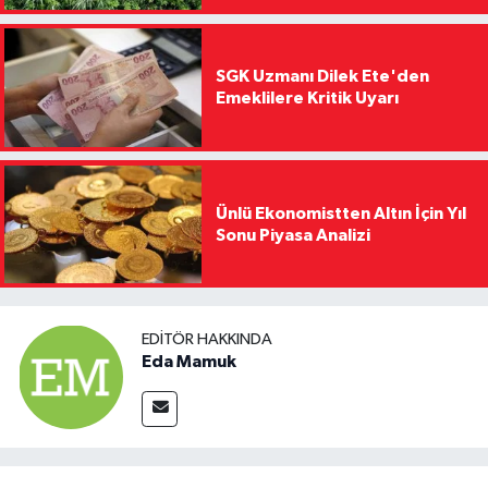
SGK Uzmanı Dilek Ete'den
Emeklilere Kritik Uyarı
Ünlü Ekonomistten Altın İçin Yıl
Sonu Piyasa Analizi
EDITÖR HAKKINDA
Eda Mamuk