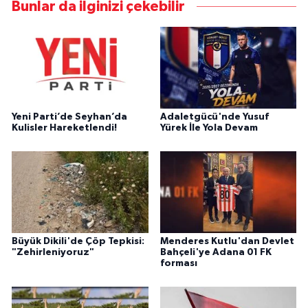
Bunlar da ilginizi çekebilir
Yeni Parti’de Seyhan’da
Adaletgücü'nde Yusuf
Kulisler Hareketlendi!
Yürek İle Yola Devam
Büyük Dikili'de Çöp Tepkisi:
Menderes Kutlu'dan Devlet
"Zehirleniyoruz"
Bahçeli'ye Adana 01 FK
forması