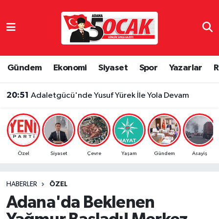
Asayiş
Adana Nöbetçi Eczaneler
Bilim & Teknoloji
Adana Hava Durumu
Gündem
Ekonomi
Siyaset
Spor
Yazarlar
R
Çevre
Adana Namaz Vakitleri
20:51
Adaletgücü'nde Yusuf Yürek İle Yola Devam
Dünya
Adana Trafik Yoğunluk Haritası
Eğitim
Süper Lig Puan Durumu ve Fikstür
Özel
Siyaset
Çevre
Yaşam
Gündem
Asayiş
Ekonomi
Tüm Manşetler
HABERLER
ÖZEL
Gündem
Son Dakika Haberleri
Adana'da Beklenen
Haber Reklam
Haber Arşivi