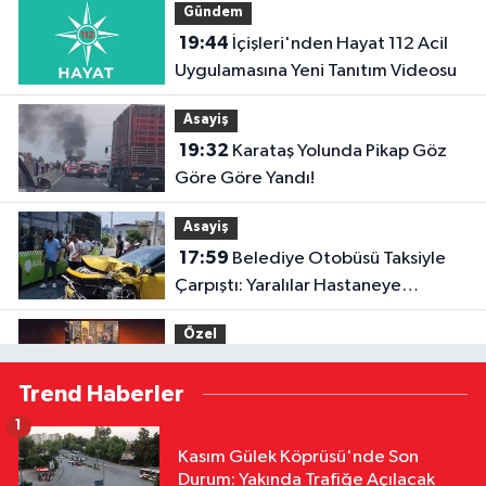
Gündem
19:44
İçişleri'nden Hayat 112 Acil
Uygulamasına Yeni Tanıtım Videosu
Asayiş
19:32
Karataş Yolunda Pikap Göz
Göre Göre Yandı!
Asayiş
17:59
Belediye Otobüsü Taksiyle
Çarpıştı: Yaralılar Hastaneye
Kaldırıldı
Özel
17:52
Menderes Kutlu'dan Devlet
Trend Haberler
Bahçeli'ye Adana 01 FK forması
1
Özel
Kasım Gülek Köprüsü'nde Son
16:53
Hakemler Sezon Öncesi
Durum: Yakında Trafiğe Açılacak