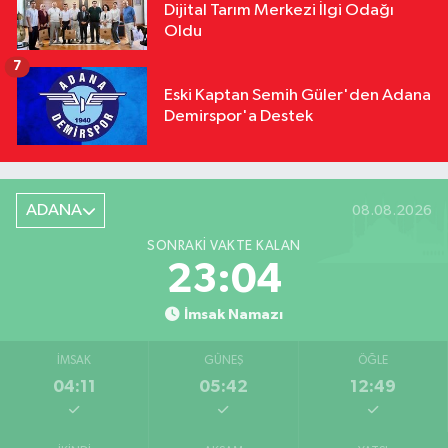
Dijital Tarım Merkezi İlgi Odağı
Oldu
7
Eski Kaptan Semih Güler'den Adana
Demirspor'a Destek
ADANA
08.08.2026
SONRAKI VAKTE KALAN
23:03
İmsak Namazı
İMSAK
GÜNEŞ
ÖĞLE
04:11
05:42
12:49