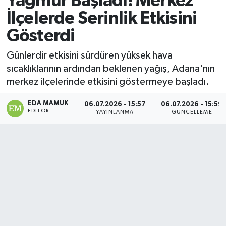
Yağmur Başladı! Merkez
İlçelerde Serinlik Etkisini
Magazin
Gösterdi
Özel
Günlerdir etkisini sürdüren yüksek hava
sıcaklıklarının ardından beklenen yağış, Adana'nın
Resmi İlanlar
merkez ilçelerinde etkisini göstermeye başladı.
Sağlık
EDA MAMUK
06.07.2026 - 15:57
06.07.2026 - 15:59
EDITÖR
YAYINLANMA
GÜNCELLEME
Siyaset
Spor
Yaşam
Yerel Yönetimler
Yurttan