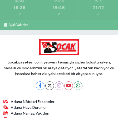
İKINDI
AKŞAM
YATSI
16:36
19:46
21:12
Aylık Vakitler
5ocakgazetesi.com, yepyeni temasıyla sizleri buluştururken,
sadelik ve modernizmi bir araya getiriyor. Şatafattan kaçınıyor ve
insanlara haber okuyabilecekleri bir altyapı sunuyor.
Adana Nöbetçi Eczaneler
Adana Hava Durumu
Adana Namaz Vakitleri