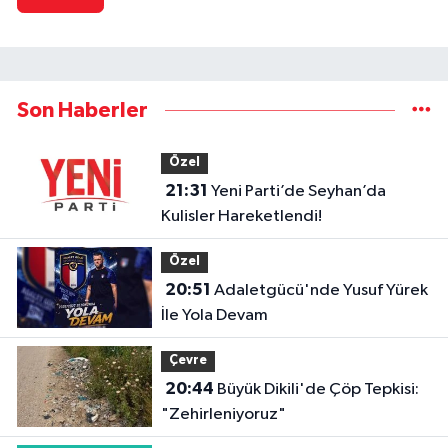
Son Haberler
Özel
21:31
Yeni Parti’de Seyhan’da
Kulisler Hareketlendi!
Özel
20:51
Adaletgücü'nde Yusuf Yürek
İle Yola Devam
Çevre
20:44
Büyük Dikili'de Çöp Tepkisi:
"Zehirleniyoruz"