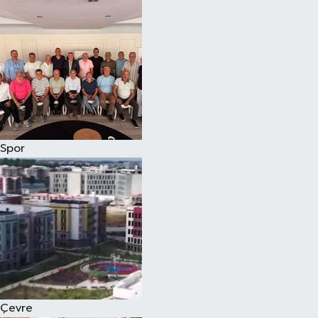
Magazin
Özel
Resmi İlanlar
Sağlık
Spor
Siyaset
Spor
Yaşam
Yerel Yönetimler
Çevre
Yurttan