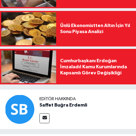
Ünlü Ekonomistten Altın İçin Yıl
Sonu Piyasa Analizi
Cumhurbaşkanı Erdoğan
İmzaladı! Kamu Kurumlarında
Kapsamlı Görev Değişikliği
EDITÖR HAKKINDA
Saffet Buğra Erdemli