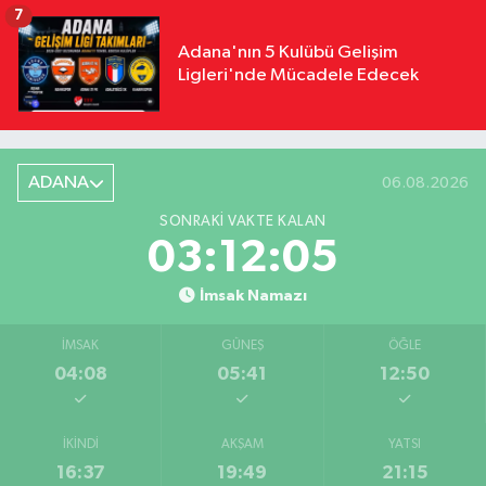
7
Adana'nın 5 Kulübü Gelişim
Ligleri'nde Mücadele Edecek
ADANA
06.08.2026
SONRAKI VAKTE KALAN
03:12:04
İmsak Namazı
İMSAK
GÜNEŞ
ÖĞLE
04:08
05:41
12:50
İKINDI
AKŞAM
YATSI
16:37
19:49
21:15