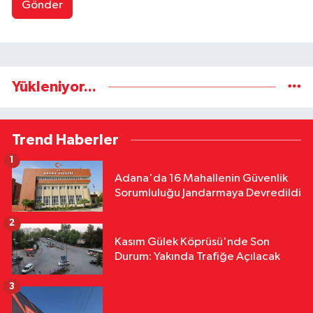
Gönder
Yükleniyor...
Trend Haberler
1
Adana'da 16 Mahallenin Güvenlik
Sorumluluğu Jandarmaya Devredildi
2
Kasım Gülek Köprüsü'nde Son
Durum: Yakında Trafiğe Açılacak
3