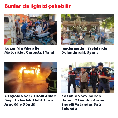
Bunlar da ilginizi çekebilir
Kozan'da Pikap İle
Jandarmadan Yaylalarda
Motosiklet Çarpıştı: 1 Yaralı
Dolandırıcılık Uyarısı
Otoyolda Korku Dolu Anlar:
Kozan'da Sevindiren
Seyir Halindeki Hafif Ticari
Haber: 2 Gündür Aranan
Araç Küle Döndü
Engelli Vatandaş Sağ
Bulundu