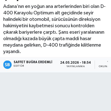
Adana’nın en yoğun ana arterlerinden biri olan D-
400 Karayolu Optimum alt geçidinde seyir
halindeki bir otomobil, sürücüsünün direksiyon
hakimiyetini kaybetmesi sonucu kontrolden
çıkarak bariyerlere çarptı. Şans eseri yaralananın
olmadığı kazada büyük çapta maddi hasar
meydana gelirken, D-400 trafiğinde kilitlenme
yaşandı.
SAFFET BUĞRA ERDEMLI
24.05.2026 - 18:54
1 
EDITÖR
YAYINLANMA
OKUNMA