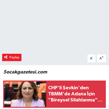
Paylaş
-
+
A
A
5ocakgazetesi.com
CHP'li Şevkin'den
TBMM'de Adana İçin
"Bireysel Silahlanma"
Uyarısı