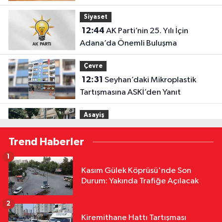
Siyaset
12:44
AK Parti’nin 25. Yılı İçin
Adana’da Önemli Buluşma
Çevre
12:31
Seyhan’daki Mikroplastik
Tartışmasına ASKİ’den Yanıt
Asayiş
12:27
Göçükte Hayatını Kaybeden
Trend Haberler
İşçinin Cenazesi Ailesine Teslim
Edildi
1
Yerel Yönetimler
Kasım Gülek Köprüsü'nde Son
12:16
Feke’de Mahalle Çalışmaları
Durum: Yakında Trafiğe Açılacak
Sahada İncelendi
2
Yerel Yönetimler
Kiremithane Hattı Tartışması