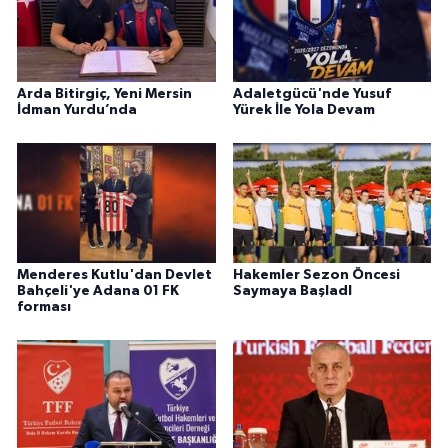
Arda Bitirgiç, Yeni Mersin
Adaletgücü'nde Yusuf
İdman Yurdu’nda
Yürek İle Yola Devam
Menderes Kutlu'dan Devlet
Hakemler Sezon Öncesi
Bahçeli'ye Adana 01 FK
Saymaya BaşladI
forması