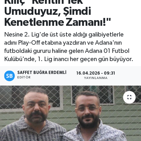
Kılıç "Kentin Tek
Umuduyuz, Şimdi
Magazin
Kenetlenme Zamanı!"
Özel
Nesine 2. Lig'de üst üste aldığı galibiyetlerle
adını Play-Off etabına yazdıran ve Adana'nın
Resmi İlanlar
futboldaki gururu haline gelen Adana 01 Futbol
Kulübü'nde, 1. Lig inancı her geçen gün büyüyor.
Sağlık
SAFFET BUĞRA ERDEMLI
16.04.2026 - 09:31
Siyaset
EDITÖR
YAYINLANMA
Spor
Yaşam
Yerel Yönetimler
Yurttan