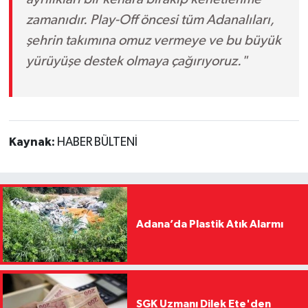
zamanıdır. Play-Off öncesi tüm Adanalıları,
şehrin takımına omuz vermeye ve bu büyük
yürüyüşe destek olmaya çağırıyoruz."
Kaynak:
HABER BÜLTENİ
Adana’da Plastik Atık Alarmı
SGK Uzmanı Dilek Ete'den