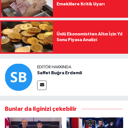
Emeklilere Kritik Uyarı
Ünlü Ekonomistten Altın İçin Yıl
Sonu Piyasa Analizi
EDITÖR HAKKINDA
Saffet Buğra Erdemli
Bunlar da ilginizi çekebilir