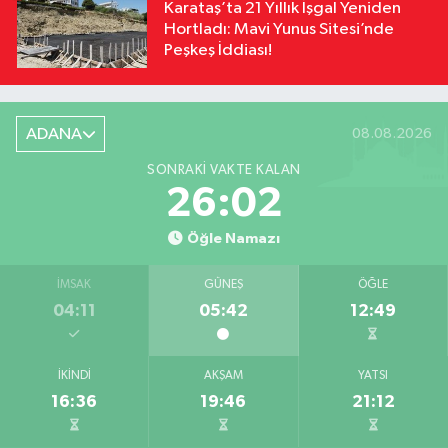
Karataş’ta 21 Yıllık İşgal Yeniden
Hortladı: Mavi Yunus Sitesi’nde
Peşkeş İddiası!
ADANA
08.08.2026
SONRAKI VAKTE KALAN
26:01
Öğle Namazı
İMSAK
GÜNEŞ
ÖĞLE
04:11
05:42
12:49
İKINDI
AKŞAM
YATSI
16:36
19:46
21:12