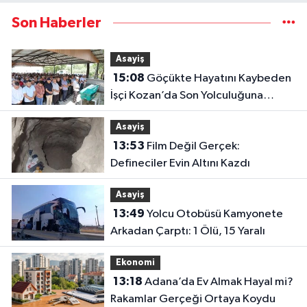
Son Haberler
Asayiş
15:08
Göçükte Hayatını Kaybeden
İşçi Kozan’da Son Yolculuğuna
Uğurlandı
Asayiş
13:53
Film Değil Gerçek:
Defineciler Evin Altını Kazdı
Asayiş
13:49
Yolcu Otobüsü Kamyonete
Arkadan Çarptı: 1 Ölü, 15 Yaralı
Ekonomi
13:18
Adana’da Ev Almak Hayal mi?
Rakamlar Gerçeği Ortaya Koydu