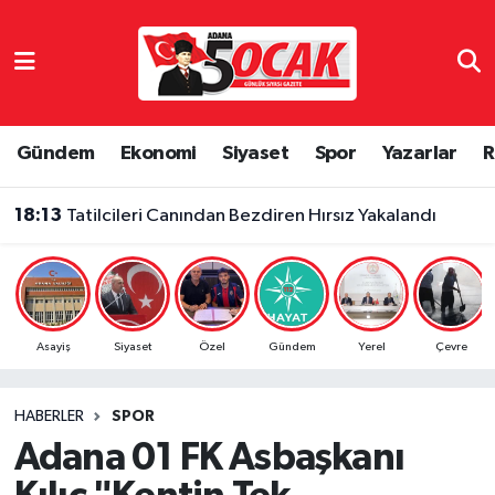
Asayiş
Adana Nöbetçi Eczaneler
Bilim & Teknoloji
Adana Hava Durumu
Gündem
Ekonomi
Siyaset
Spor
Yazarlar
R
Çevre
Adana Namaz Vakitleri
18:13
Tatilcileri Canından Bezdiren Hırsız Yakalandı
Dünya
Adana Trafik Yoğunluk Haritası
Eğitim
Süper Lig Puan Durumu ve Fikstür
Asayiş
Siyaset
Özel
Gündem
Yerel
Çevre
Ekonomi
Tüm Manşetler
HABERLER
SPOR
Gündem
Son Dakika Haberleri
Adana 01 FK Asbaşkanı
Haber Reklam
Haber Arşivi