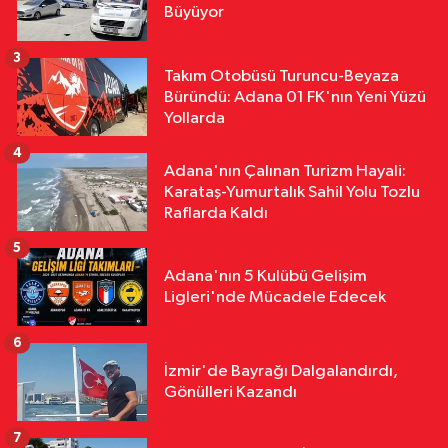
11:31
Yumurtalık’ta Yollar,
Büyüyor
Kaldırımlar ve Merdivenler
Yenileniyor
3
Takım Otobüsü Turuncu-Beyaza
Yerel Yönetimler
Büründü: Adana 01 FK'nın Yeni Yüzü
11:29
Kozan’da Yaz Konserleri
Yollarda
Akdam Mahallesi’nde Şenliğe
4
Dönüştü
Adana'nın Çalınan Turizm Hayali:
Karataş-Yumurtalık Sahil Yolu Tozlu
Raflarda Kaldı
5
Adana'nın 5 Kulübü Gelişim
Ligleri'nde Mücadele Edecek
6
İzmir'de Bayrağı Dalgalandırdı,
Gönülleri Kazandı
7