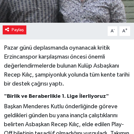
Paylaş
-
+
A
A
Pazar günü deplasmanda oynanacak kritik
Erzincanspor karşılaşması öncesi önemli
değerlendirmelerde bulunan Kulüp Asbaşkanı
Recep Kılıç, şampiyonluk yolunda tüm kente tarihi
bir destek çağrısı yaptı.
"Birlik ve Beraberlikle 1. Lige İlerliyoruz"
Başkan Menderes Kutlu önderliğinde göreve
geldikleri günden bu yana inançla çalıştıklarını
belirten Asbaşkan Recep Kılıç, elde edilen Play-
Off biletinin tesadüf olmadığını vurguladı. Takımın