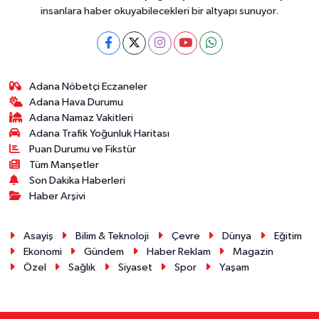
insanlara haber okuyabilecekleri bir altyapı sunuyor.
Adana Nöbetçi Eczaneler
Adana Hava Durumu
Adana Namaz Vakitleri
Adana Trafik Yoğunluk Haritası
Puan Durumu ve Fikstür
Tüm Manşetler
Son Dakika Haberleri
Haber Arşivi
Asayiş
Bilim & Teknoloji
Çevre
Dünya
Eğitim
Ekonomi
Gündem
Haber Reklam
Magazin
Özel
Sağlık
Siyaset
Spor
Yaşam