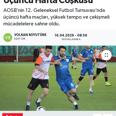
Üçüncü Hafta Coşkusu
Magazin
AOSB’nin 12. Geleneksel Futbol Turnuvası’nda
üçüncü hafta maçları, yüksek tempo ve çekişmeli
Özel
mücadelelere sahne oldu.
VOLKAN KOYUTÜRK
Resmi İlanlar
16.04.2026 - 08:56
EDITÖR
YAYINLANMA
Sağlık
Siyaset
Spor
Yaşam
Yerel Yönetimler
Yurttan