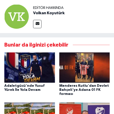
EDITÖR HAKKINDA
Volkan Koyutürk
Bunlar da ilginizi çekebilir
Adaletgücü'nde Yusuf
Menderes Kutlu'dan Devlet
Yürek İle Yola Devam
Bahçeli'ye Adana 01 FK
forması