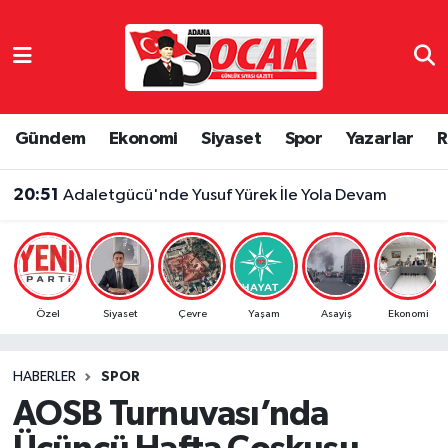
Asayiş
Adana Nöbetçi Eczaneler
Bilim & Teknoloji
Adana Hava Durumu
Gündem
Ekonomi
Siyaset
Spor
Yazarlar
R
Çevre
Adana Namaz Vakitleri
20:51
Adaletgücü'nde Yusuf Yürek İle Yola Devam
Dünya
Adana Trafik Yoğunluk Haritası
Eğitim
Süper Lig Puan Durumu ve Fikstür
Özel
Siyaset
Çevre
Yaşam
Asayiş
Ekonomi
Ekonomi
Tüm Manşetler
HABERLER
SPOR
Gündem
Son Dakika Haberleri
AOSB Turnuvası’nda
Haber Reklam
Haber Arşivi