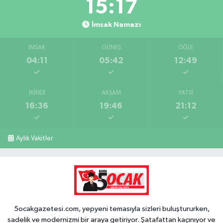
15:17
İmsak Namazı
İMSAK
GÜNEŞ
ÖĞLE
04:11
05:42
12:49
İKINDI
AKŞAM
YATSI
16:36
19:46
21:12
Aylık Vakitler
5ocakgazetesi.com, yepyeni temasıyla sizleri buluştururken,
sadelik ve modernizmi bir araya getiriyor. Şatafattan kaçınıyor ve