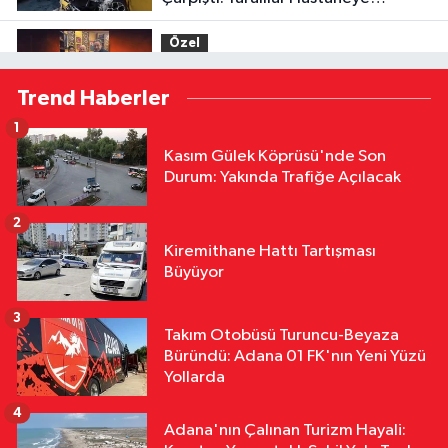
Kaldırıldı
Özel
17:52
Menderes Kutlu'dan Devlet
Trend Haberler
Bahçeli'ye Adana 01 FK forması
1
Özel
Kasım Gülek Köprüsü'nde Son
16:53
Hakemler Sezon Öncesi
Durum: Yakında Trafiğe Açılacak
Saymaya BaşladI
2
Özel
Kiremithane Hattı Tartışması
16:36
Halil Çağdaş Kaya'nın
Büyüyor
Ardından Dilek Çalışkan Özcan da
Mı Disipline Gidiyor?
3
Takım Otobüsü Turuncu-Beyaza
Özel
Büründü: Adana 01 FK'nın Yeni Yüzü
16:22
TFFHGD'den Yeni Sezon
Yollarda
Çağrısı "Sahada Adalet, Tribünde
4
Saygı Olsun"
Adana'nın Çalınan Turizm Hayali: