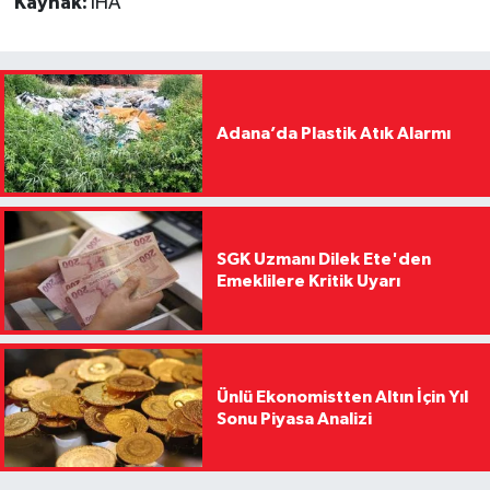
Kaynak:
İHA
Adana’da Plastik Atık Alarmı
SGK Uzmanı Dilek Ete'den
Emeklilere Kritik Uyarı
Ünlü Ekonomistten Altın İçin Yıl
Sonu Piyasa Analizi