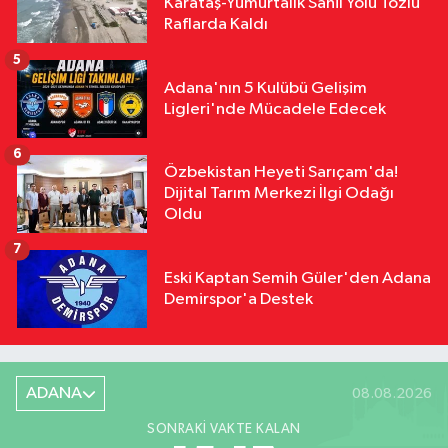
Karataş-Yumurtalık Sahil Yolu Tozlu
Raflarda Kaldı
5
Adana'nın 5 Kulübü Gelişim
Ligleri'nde Mücadele Edecek
6
Özbekistan Heyeti Sarıçam'da!
Dijital Tarım Merkezi İlgi Odağı
Oldu
7
Eski Kaptan Semih Güler'den Adana
Demirspor'a Destek
ADANA
08.08.2026
SONRAKI VAKTE KALAN