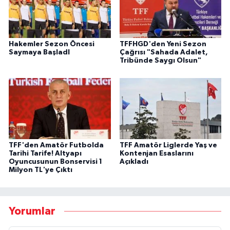
Hakemler Sezon Öncesi
TFFHGD'den Yeni Sezon
Saymaya BaşladI
Çağrısı "Sahada Adalet,
Tribünde Saygı Olsun"
TFF'den Amatör Futbolda
TFF Amatör Liglerde Yaş ve
Tarihi Tarife! Altyapı
Kontenjan Esaslarını
Oyuncusunun Bonservisi 1
Açıkladı
Milyon TL'ye Çıktı
Yorumlar