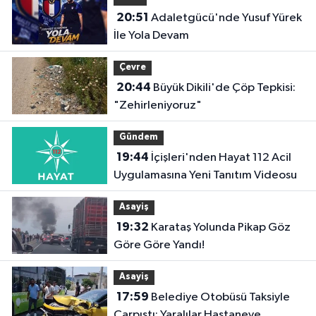
20:51
Adaletgücü'nde Yusuf Yürek
İle Yola Devam
Çevre
20:44
Büyük Dikili'de Çöp Tepkisi:
"Zehirleniyoruz"
Gündem
19:44
İçişleri'nden Hayat 112 Acil
Uygulamasına Yeni Tanıtım Videosu
Asayiş
19:32
Karataş Yolunda Pikap Göz
Göre Göre Yandı!
Asayiş
17:59
Belediye Otobüsü Taksiyle
Çarpıştı: Yaralılar Hastaneye