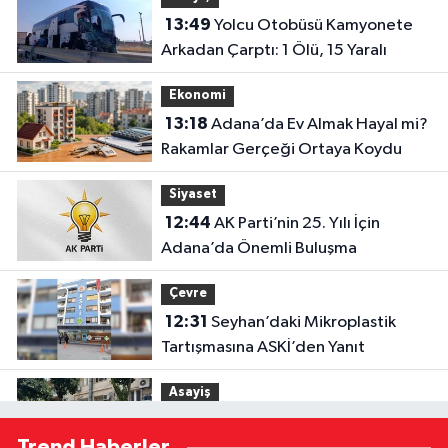
13:49
Yolcu Otobüsü Kamyonete
Arkadan Çarptı: 1 Ölü, 15 Yaralı
Ekonomi
13:18
Adana’da Ev Almak Hayal mi?
Rakamlar Gerçeği Ortaya Koydu
Siyaset
12:44
AK Parti’nin 25. Yılı İçin
Adana’da Önemli Buluşma
Çevre
12:31
Seyhan’daki Mikroplastik
Tartışmasına ASKİ’den Yanıt
Asayiş
12:27
Göçükte Hayatını Kaybeden
Trend Haberler
İşçinin Cenazesi Ailesine Teslim