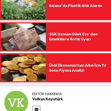
Adana’da Plastik Atık Alarmı
SGK Uzmanı Dilek Ete'den
Emeklilere Kritik Uyarı
Ünlü Ekonomistten Altın İçin Yıl
Sonu Piyasa Analizi
EDITÖR HAKKINDA
Volkan Koyutürk