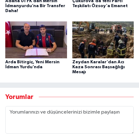
Adana 01 FK’dan Mersin
Çukurova'da Yeni Parti
İdmanyurdu’na Bir Transfer
Teşkilatı Özsoy'a Emanet
Daha!
Arda Bitirgiç, Yeni Mersin
Zeydan Karalar'dan Acı
İdman Yurdu’nda
Kaza Sonrası Başsağlığı
Mesajı
Yorumlar