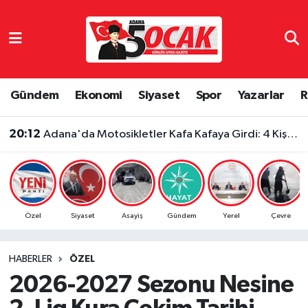
Asayiş
Adana Nöbetçi Eczaneler
Bilim & Teknoloji
Adana Hava Durumu
Gündem
Ekonomi
Siyaset
Spor
Yazarlar
R
Çevre
Adana Namaz Vakitleri
20:12
Adana'da Motosikletler Kafa Kafaya Girdi: 4 Kişi Yaralandı
Dünya
Adana Trafik Yoğunluk Haritası
Eğitim
Süper Lig Puan Durumu ve Fikstür
Özel
Siyaset
Asayiş
Gündem
Yerel
Çevre
Ekonomi
Tüm Manşetler
HABERLER
ÖZEL
Gündem
Son Dakika Haberleri
2026-2027 Sezonu Nesine
Haber Reklam
Haber Arşivi