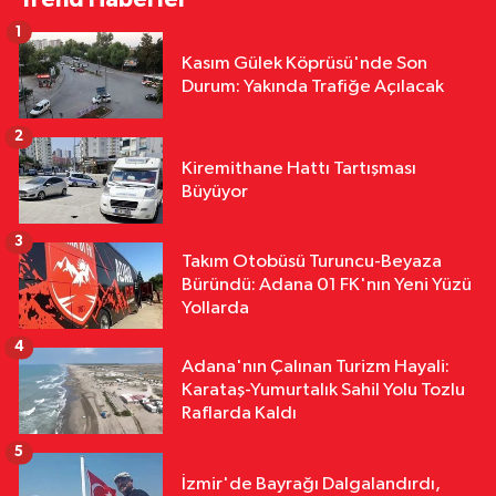
Edildi
1
Yerel Yönetimler
Kasım Gülek Köprüsü'nde Son
12:16
Feke’de Mahalle Çalışmaları
Durum: Yakında Trafiğe Açılacak
Sahada İncelendi
2
Yerel Yönetimler
Kiremithane Hattı Tartışması
11:31
Yumurtalık’ta Yollar,
Büyüyor
Kaldırımlar ve Merdivenler
Yenileniyor
3
Takım Otobüsü Turuncu-Beyaza
Yerel Yönetimler
Büründü: Adana 01 FK'nın Yeni Yüzü
11:29
Kozan’da Yaz Konserleri
Yollarda
Akdam Mahallesi’nde Şenliğe
4
Dönüştü
Adana'nın Çalınan Turizm Hayali:
Karataş-Yumurtalık Sahil Yolu Tozlu
Raflarda Kaldı
5
İzmir'de Bayrağı Dalgalandırdı,