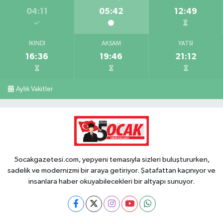
04:11
05:42
12:49
İKINDI
AKŞAM
YATSI
16:36
19:46
21:12
Aylık Vakitler
5ocakgazetesi.com, yepyeni temasıyla sizleri buluştururken,
sadelik ve modernizmi bir araya getiriyor. Şatafattan kaçınıyor ve
insanlara haber okuyabilecekleri bir altyapı sunuyor.