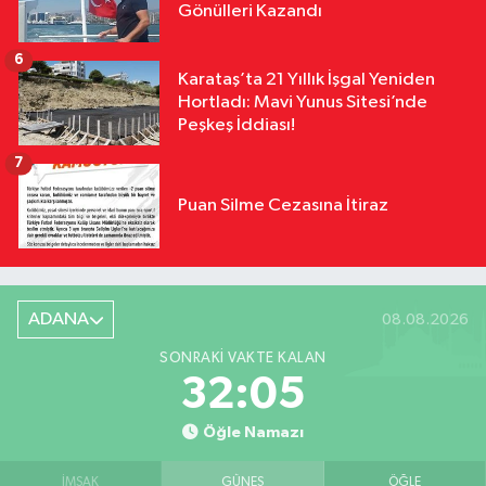
Gönülleri Kazandı
6
Karataş’ta 21 Yıllık İşgal Yeniden
Hortladı: Mavi Yunus Sitesi’nde
Peşkeş İddiası!
7
Puan Silme Cezasına İtiraz
ADANA
08.08.2026
SONRAKI VAKTE KALAN
32:04
Öğle Namazı
İMSAK
GÜNEŞ
ÖĞLE