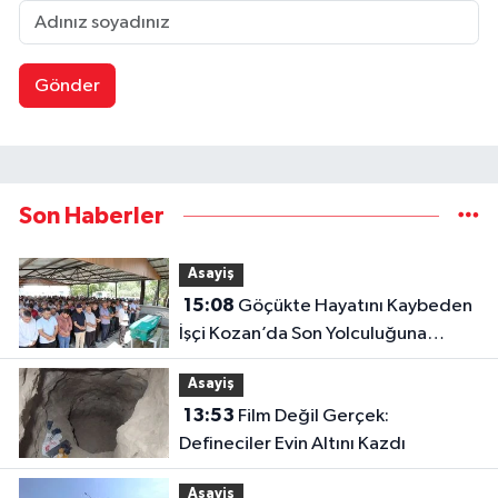
Gönder
Son Haberler
Asayiş
15:08
Göçükte Hayatını Kaybeden
İşçi Kozan’da Son Yolculuğuna
Uğurlandı
Asayiş
13:53
Film Değil Gerçek:
Defineciler Evin Altını Kazdı
Asayiş