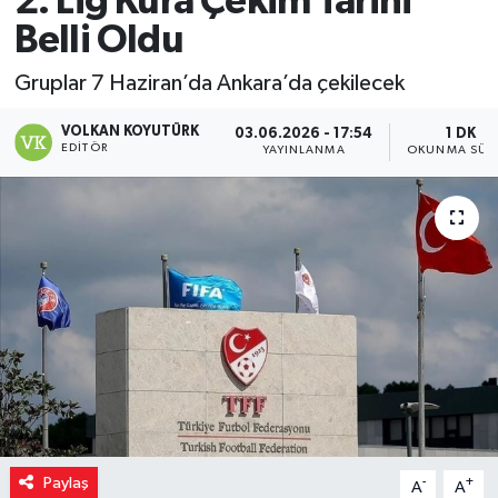
2. Lig Kura Çekim Tarihi
Belli Oldu
Magazin
Gruplar 7 Haziran’da Ankara’da çekilecek
Özel
VOLKAN KOYUTÜRK
03.06.2026 - 17:54
1 DK
EDITÖR
Resmi İlanlar
YAYINLANMA
OKUNMA SÜR
Sağlık
Siyaset
Spor
Yaşam
Yerel Yönetimler
Paylaş
-
+
A
A
Yurttan