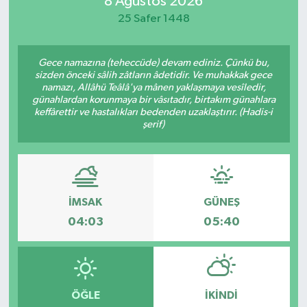
8 Ağustos 2026
25 Safer 1448
Magazin
Özel
Gece namazına (teheccüde) devam ediniz. Çünkü bu,
sizden önceki sâlih zâtların âdetidir. Ve muhakkak gece
namazı, Allâhü Teâlâ'ya mânen yaklaşmaya vesîledir,
Resmi İlanlar
günahlardan korunmaya bir vâsıtadır, birtakım günahlara
keffârettir ve hastalıkları bedenden uzaklaştırır. (Hadis-i
şerif)
Sağlık
Siyaset
Spor
İMSAK
GÜNEŞ
04:03
05:40
Yaşam
Yerel Yönetimler
ÖĞLE
İKINDI
Yurttan