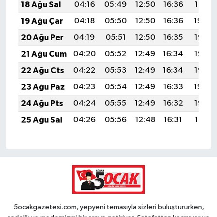
18 Ağu Sal
04:16
05:49
12:50
16:36
19:41
19 Ağu Çar
04:18
05:50
12:50
16:36
19:40
20 Ağu Per
04:19
05:51
12:50
16:35
19:38
21 Ağu Cum
04:20
05:52
12:49
16:34
19:37
22 Ağu Cts
04:22
05:53
12:49
16:34
19:35
23 Ağu Paz
04:23
05:54
12:49
16:33
19:34
24 Ağu Pts
04:24
05:55
12:49
16:32
19:32
25 Ağu Sal
04:26
05:56
12:48
16:31
19:31
5ocakgazetesi.com, yepyeni temasıyla sizleri buluştururken,