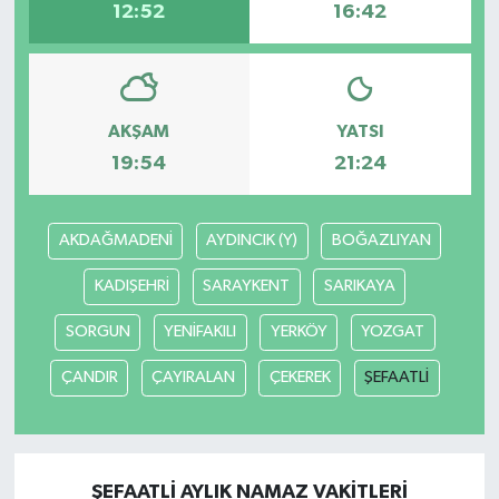
12:52
16:42
AKŞAM
YATSI
19:54
21:24
AKDAĞMADENİ
AYDINCIK (Y)
BOĞAZLIYAN
KADIŞEHRİ
SARAYKENT
SARIKAYA
SORGUN
YENİFAKILI
YERKÖY
YOZGAT
ÇANDIR
ÇAYIRALAN
ÇEKEREK
ŞEFAATLİ
ŞEFAATLİ AYLIK NAMAZ VAKITLERI