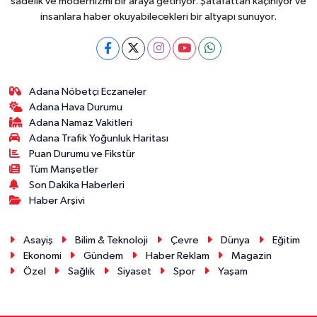
sadelik ve modernizmi bir araya getiriyor. Şatafattan kaçınıyor ve
insanlara haber okuyabilecekleri bir altyapı sunuyor.
Adana Nöbetçi Eczaneler
Adana Hava Durumu
Adana Namaz Vakitleri
Adana Trafik Yoğunluk Haritası
Puan Durumu ve Fikstür
Tüm Manşetler
Son Dakika Haberleri
Haber Arşivi
Asayiş
Bilim & Teknoloji
Çevre
Dünya
Eğitim
Ekonomi
Gündem
Haber Reklam
Magazin
Özel
Sağlık
Siyaset
Spor
Yaşam