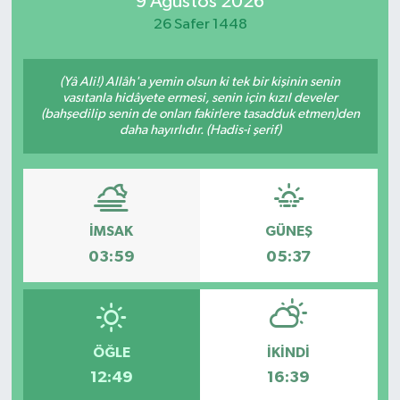
9 Ağustos 2026
26 Safer 1448
Magazin
Özel
(Yâ Ali!) Allâh'a yemin olsun ki tek bir kişinin senin
vasıtanla hidâyete ermesi, senin için kızıl develer
(bahşedilip senin de onları fakirlere tasadduk etmen)den
Resmi İlanlar
daha hayırlıdır. (Hadis-i şerif)
Sağlık
Siyaset
İMSAK
GÜNEŞ
03:59
05:37
Spor
Yaşam
Yerel Yönetimler
ÖĞLE
İKINDI
12:49
16:39
Yurttan