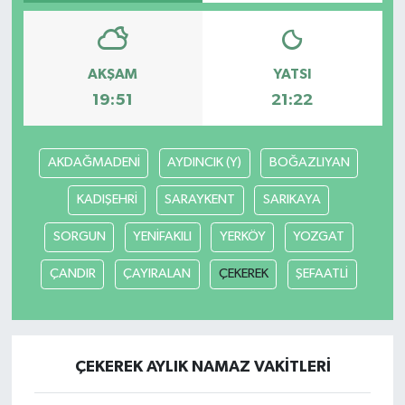
AKŞAM
YATSI
19:51
21:22
AKDAĞMADENİ
AYDINCIK (Y)
BOĞAZLIYAN
KADIŞEHRİ
SARAYKENT
SARIKAYA
SORGUN
YENİFAKILI
YERKÖY
YOZGAT
ÇANDIR
ÇAYIRALAN
ÇEKEREK
ŞEFAATLİ
ÇEKEREK AYLIK NAMAZ VAKITLERI