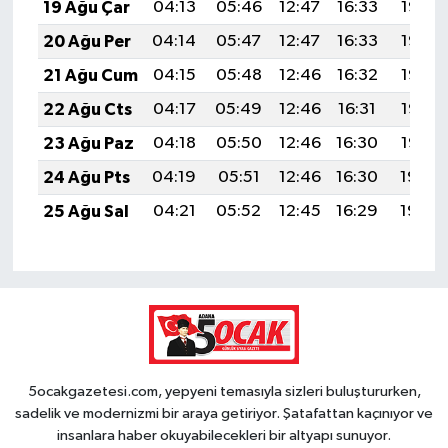
19 Ağu Çar
04:13
05:46
12:47
16:33
19:38
20 Ağu Per
04:14
05:47
12:47
16:33
19:36
21 Ağu Cum
04:15
05:48
12:46
16:32
19:35
22 Ağu Cts
04:17
05:49
12:46
16:31
19:33
23 Ağu Paz
04:18
05:50
12:46
16:30
19:32
24 Ağu Pts
04:19
05:51
12:46
16:30
19:30
25 Ağu Sal
04:21
05:52
12:45
16:29
19:29
5ocakgazetesi.com, yepyeni temasıyla sizleri buluştururken,
sadelik ve modernizmi bir araya getiriyor. Şatafattan kaçınıyor ve
insanlara haber okuyabilecekleri bir altyapı sunuyor.