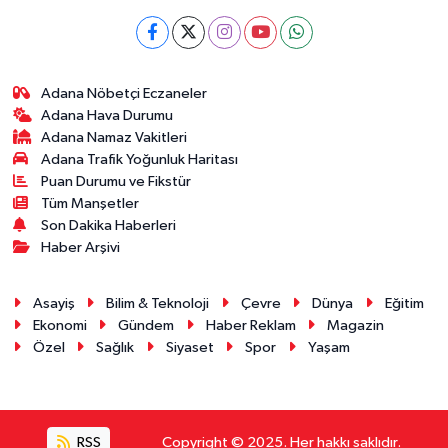
Adana Nöbetçi Eczaneler
Adana Hava Durumu
Adana Namaz Vakitleri
Adana Trafik Yoğunluk Haritası
Puan Durumu ve Fikstür
Tüm Manşetler
Son Dakika Haberleri
Haber Arşivi
Asayiş
Bilim & Teknoloji
Çevre
Dünya
Eğitim
Ekonomi
Gündem
Haber Reklam
Magazin
Özel
Sağlık
Siyaset
Spor
Yaşam
RSS
Copyright © 2025. Her hakkı saklıdır.