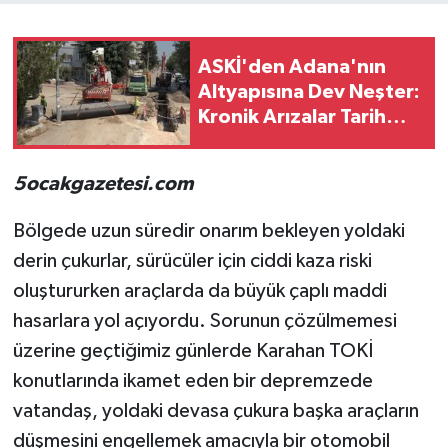
ASKİ'den Adana'nın
Altyapısına Dev Neşter:
Kronik Arızalar Tarih
Oluyor
5ocakgazetesi.com
Bölgede uzun süredir onarım bekleyen yoldaki
derin çukurlar, sürücüler için ciddi kaza riski
oluştururken araçlarda da büyük çaplı maddi
hasarlara yol açıyordu. Sorunun çözülmemesi
üzerine geçtiğimiz günlerde Karahan TOKİ
konutlarında ikamet eden bir depremzede
vatandaş, yoldaki devasa çukura başka araçların
düşmesini engellemek amacıyla bir otomobil