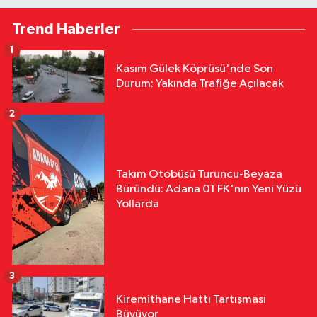
Trend Haberler
1
Kasım Gülek Köprüsü'nde Son
Durum: Yakında Trafiğe Açılacak
2
Takım Otobüsü Turuncu-Beyaza
Büründü: Adana 01 FK'nın Yeni Yüzü
Yollarda
3
Kiremithane Hattı Tartışması
Büyüyor