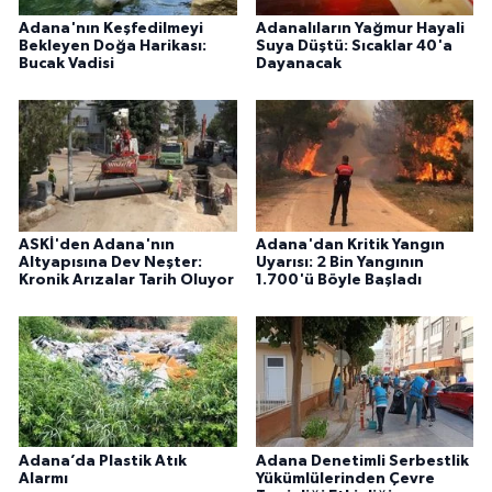
Adana'nın Keşfedilmeyi
Adanalıların Yağmur Hayali
Bekleyen Doğa Harikası:
Suya Düştü: Sıcaklar 40'a
Bucak Vadisi
Dayanacak
ASKİ'den Adana'nın
Adana'dan Kritik Yangın
Altyapısına Dev Neşter:
Uyarısı: 2 Bin Yangının
Kronik Arızalar Tarih Oluyor
1.700'ü Böyle Başladı
Adana’da Plastik Atık
Adana Denetimli Serbestlik
Alarmı
Yükümlülerinden Çevre