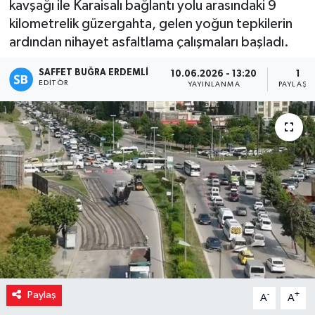
kavşağı ile Karaisalı bağlantı yolu arasındaki 9
kilometrelik güzergahta, gelen yoğun tepkilerin
ardından nihayet asfaltlama çalışmaları başladı.
SAFFET BUĞRA ERDEMLI
10.06.2026 - 13:20
1
EDITÖR
YAYINLANMA
PAYLAŞI
Paylaş
-
+
A
A