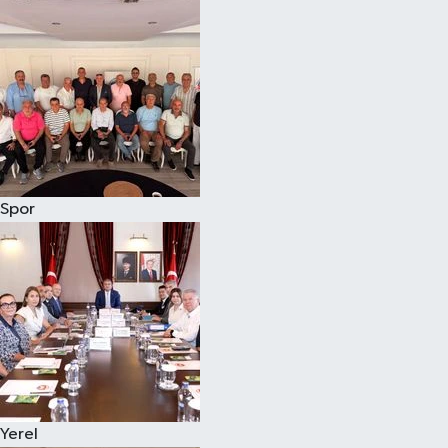
Magazin
Özel
Resmi İlanlar
Sağlık
Spor
Siyaset
Spor
Yaşam
Yerel Yönetimler
Yerel
Yurttan