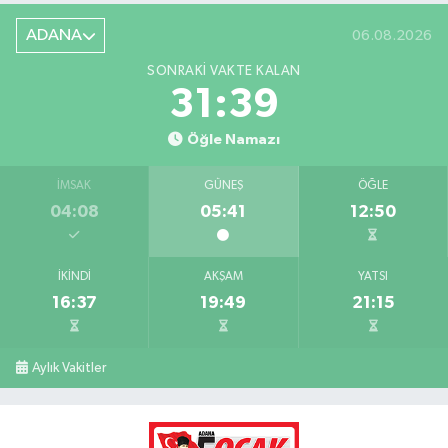
ADANA
06.08.2026
SONRAKI VAKTE KALAN
31:38
Öğle Namazı
İMSAK
GÜNEŞ
ÖĞLE
04:08
05:41
12:50
İKINDI
AKŞAM
YATSI
16:37
19:49
21:15
Aylık Vakitler