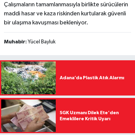
Çalışmaların tamamlanmasıyla birlikte sürücülerin
maddi hasar ve kaza riskinden kurtularak güvenli
bir ulaşıma kavuşması bekleniyor.
Muhabir:
Yücel Bayluk
Adana’da Plastik Atık Alarmı
SGK Uzmanı Dilek Ete'den
Emeklilere Kritik Uyarı