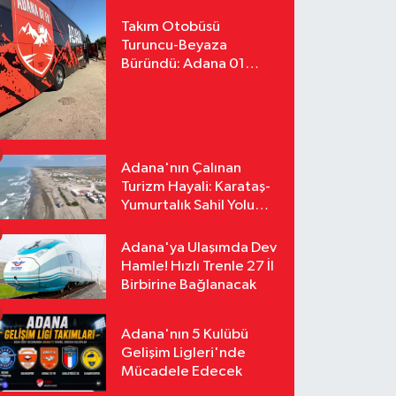
Takım Otobüsü
Turuncu-Beyaza
Büründü: Adana 01
FK'nın Yeni Yüzü
Yollarda
Adana'nın Çalınan
Turizm Hayali: Karataş-
Yumurtalık Sahil Yolu
Tozlu Raflarda Kaldı
Adana'ya Ulaşımda Dev
Hamle! Hızlı Trenle 27 İl
Birbirine Bağlanacak
Adana'nın 5 Kulübü
Gelişim Ligleri'nde
Mücadele Edecek