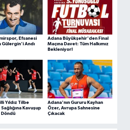
irspor, Efsanesi
Adana Büyükşehir'den Final
Gülergin'i Andı
Maçına Davet: Tüm Halkımız
Bekleniyor!
li Yıldız Tilbe
Adana'nın Gururu Kayhan
 Sağlığına Kavuşup
Özer, Avrupa Sahnesine
e Döndü
Çıkacak