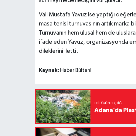
sunmayı hedeflediğini vurguladı.
Vali Mustafa Yavuz ise yaptığı değer
masa tenisi turnuvasının artık marka bi
Turnuvanın hem ulusal hem de uluslarar
ifade eden Yavuz, organizasyonda em
dileklerini iletti.
Kaynak:
Haber Bülteni
EDITÖRÜN SEÇTIĞI
Adana’da Plast