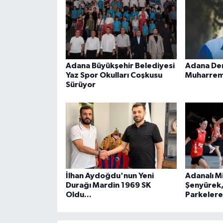
Adana Büyükşehir Belediyesi
Adana Dem
Yaz Spor Okulları Coşkusu
Muharrem 
Sürüyor
İlhan Aydoğdu'nun Yeni
Adanalı Mil
Durağı Mardin 1969 SK
Şenyürek,
Oldu...
Parkeler