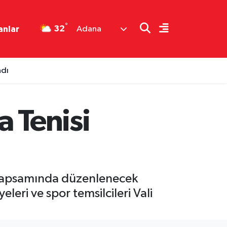
°
32
anlar
Adana
adı
 Tenisi
ı kapsamında düzenlenecek
eri ve spor temsilcileri Vali