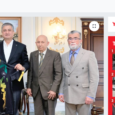
Y
1
2
3