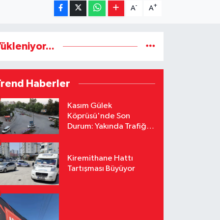
-
+
A
A
ükleniyor...
Trend Haberler
Kasım Gülek
Köprüsü'nde Son
Durum: Yakında Trafiğe
Açılacak
Kiremithane Hattı
Tartışması Büyüyor