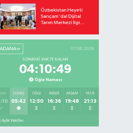
Özbekistan Heyeti
Sarıçam'da! Dijital
Tarım Merkezi İlgi
Odağı Oldu
ADANA
07.08.2026
SONRAKI VAKTE KALAN
04:10:48
Öğle Namazı
SAK
GÜNEŞ
ÖĞLE
İKINDI
AKŞAM
YATSI
:10
05:42
12:50
16:36
19:48
21:13
Aylık Vakitler