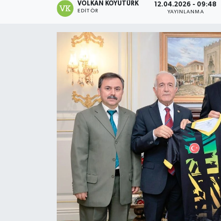
VOLKAN KOYUTÜRK
12.04.2026 - 09:48
EDITÖR
YAYINLANMA
Magazin
Özel
Resmi İlanlar
Sağlık
Siyaset
Spor
Yaşam
Yerel Yönetimler
Yurttan