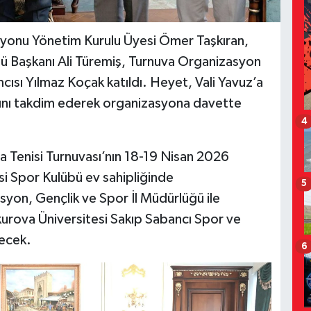
syonu Yönetim Kurulu Üyesi Ömer Taşkıran,
ü Başkanı Ali Türemiş, Turnuva Organizasyon
ısı Yılmaz Koçak katıldı. Heyet, Vali Yavuz’a
sını takdim ederek organizasyona davette
4
a Tenisi Turnuvası’nın 18-19 Nisan 2026
i Spor Kulübü ev sahipliğinde
5
asyon, Gençlik ve Spor İl Müdürlüğü ile
ukurova Üniversitesi Sakıp Sabancı Spor ve
ecek.
6