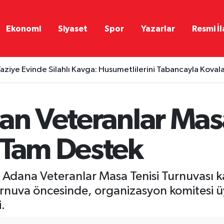
Ekonomi
Siyaset
Spor
Yazarlar
Resmi İl
aziye Evinde Silahlı Kavga: Husumetlilerini Tabancayla Koval
an Veteranlar Masa
 Tam Destek
sı Adana Veteranlar Masa Tenisi Turnuvas
nuva öncesinde, organizasyon komitesi üyel
.