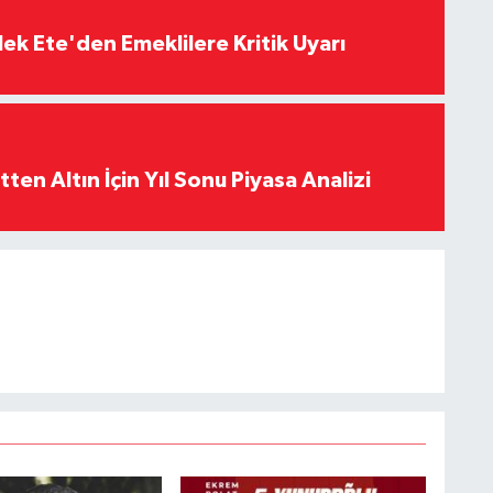
ek Ete'den Emeklilere Kritik Uyarı
en Altın İçin Yıl Sonu Piyasa Analizi