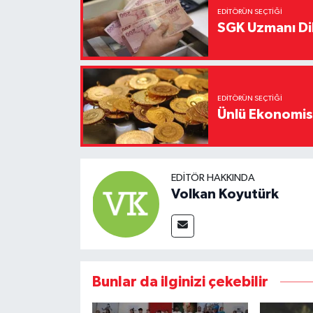
EDITÖRÜN SEÇTIĞI
SGK Uzmanı Dil
EDITÖRÜN SEÇTIĞI
Ünlü Ekonomistt
EDITÖR HAKKINDA
Volkan Koyutürk
Bunlar da ilginizi çekebilir