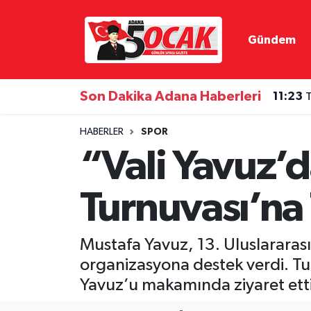
Gündem
Asayiş
Hava Durumu
Bilim & Teknoloji
Trafik Durumu
Son Dakika Adana Haberleri
11:23
T
Çevre
Süper Lig Puan Durumu ve Fikstür
HABERLER
SPOR
“Vali Yavuz’d
Dünya
Tüm Manşetler
Turnuvası’na
Eğitim
Son Dakika Haberleri
Ekonomi
Haber Arşivi
Mustafa Yavuz, 13. Uluslarara
organizasyona destek verdi. Tur
Gündem
Yavuz’u makamında ziyaret etti
Haber Reklam