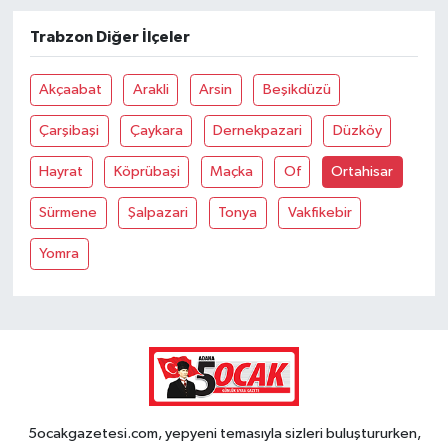
Trabzon Diğer İlçeler
Akçaabat
Arakli
Arsin
Beşikdüzü
Çarşibaşi
Çaykara
Dernekpazari
Düzköy
Hayrat
Köprübaşi
Maçka
Of
Ortahisar
Sürmene
Şalpazari
Tonya
Vakfikebir
Yomra
5ocakgazetesi.com, yepyeni temasıyla sizleri buluştururken,