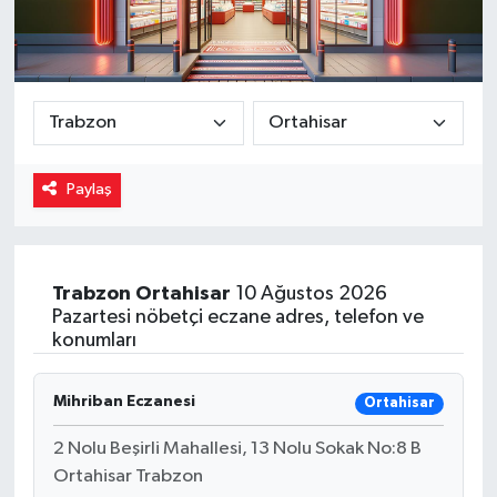
Magazin
Özel
Resmi İlanlar
Paylaş
Sağlık
Siyaset
Trabzon
Ortahisar
10 Ağustos 2026
Pazartesi nöbetçi eczane adres, telefon ve
Spor
konumları
Yaşam
Mihriban Eczanesi
Ortahisar
Yerel Yönetimler
2 Nolu Beşirli Mahallesi, 13 Nolu Sokak No:8 B
Ortahisar Trabzon
Yurttan