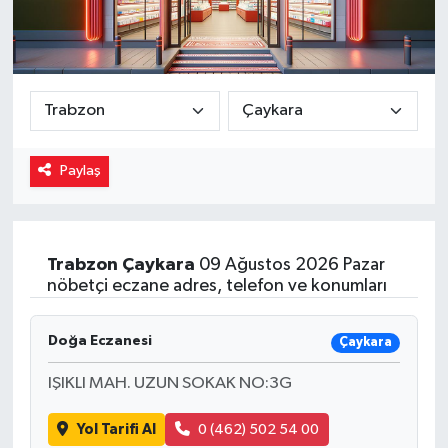
Magazin
Özel
Resmi İlanlar
Paylaş
Sağlık
Siyaset
Trabzon
Çaykara
09 Ağustos 2026 Pazar
nöbetçi eczane adres, telefon ve konumları
Spor
Yaşam
Doğa Eczanesi
Çaykara
IŞIKLI MAH. UZUN SOKAK NO:3G
Yerel Yönetimler
Yol Tarifi Al
0 (462) 502 54 00
Yurttan