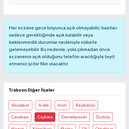
Her eczane gece boyunca açık olmayabilir, bazıları
sadece gerektiğinde açık kalabilir veya
beklenmedik durumlar nedeniyle nöbete
gelemeyebilir. Bu nedenle, yola çıkmadan önce
eczanenin açık olduğunu telefon aracılığıyla teyit
etmeniz iyi bir fikir olacaktır.
Trabzon Diğer İlçeler
Akçaabat
Arakli
Arsin
Beşikdüzü
Çarşibaşi
Çaykara
Dernekpazari
Düzköy
Hayrat
Köprübaşi
Maçka
Of
Ortahisar