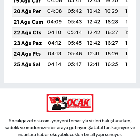
19 Ağu Çar
04:06
05:41
12:43
16:30
19:34
20 Ağu Per
04:08
05:42
12:42
16:29
19:33
21 Ağu Cum
04:09
05:43
12:42
16:28
19:31
22 Ağu Cts
04:10
05:44
12:42
16:27
19:30
23 Ağu Paz
04:12
05:45
12:42
16:27
19:28
24 Ağu Pts
04:13
05:46
12:41
16:26
19:27
25 Ağu Sal
04:14
05:47
12:41
16:25
19:25
5ocakgazetesi.com, yepyeni temasıyla sizleri buluştururken,
sadelik ve modernizmi bir araya getiriyor. Şatafattan kaçınıyor ve
insanlara haber okuyabilecekleri bir altyapı sunuyor.