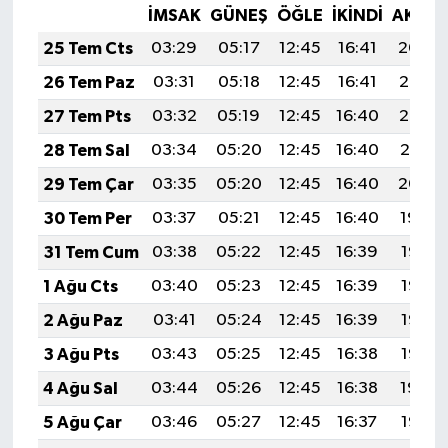
İMSAK
GÜNEŞ
ÖĞLE
İKINDI
AKŞA
25 Tem Cts
03:29
05:17
12:45
16:41
20:04
26 Tem Paz
03:31
05:18
12:45
16:41
20:03
27 Tem Pts
03:32
05:19
12:45
16:40
20:02
28 Tem Sal
03:34
05:20
12:45
16:40
20:01
29 Tem Çar
03:35
05:20
12:45
16:40
20:00
30 Tem Per
03:37
05:21
12:45
16:40
19:59
31 Tem Cum
03:38
05:22
12:45
16:39
19:58
1 Ağu Cts
03:40
05:23
12:45
16:39
19:57
2 Ağu Paz
03:41
05:24
12:45
16:39
19:56
3 Ağu Pts
03:43
05:25
12:45
16:38
19:55
4 Ağu Sal
03:44
05:26
12:45
16:38
19:54
5 Ağu Çar
03:46
05:27
12:45
16:37
19:53