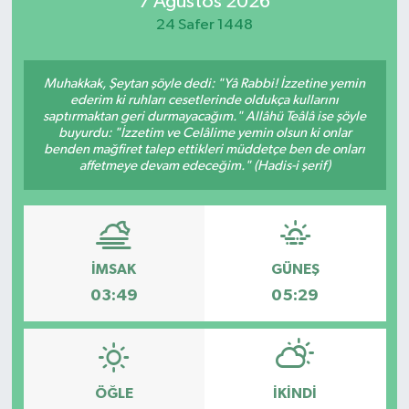
7 Ağustos 2026
24 Safer 1448
Magazin
Özel
Muhakkak, Şeytan şöyle dedi: "Yâ Rabbi! İzzetine yemin
ederim ki ruhları cesetlerinde oldukça kullarını
saptırmaktan geri durmayacağım." Allâhü Teâlâ ise şöyle
Resmi İlanlar
buyurdu: "İzzetim ve Celâlime yemin olsun ki onlar
benden mağfiret talep ettikleri müddetçe ben de onları
affetmeye devam edeceğim." (Hadis-i şerif)
Sağlık
Siyaset
Spor
İMSAK
GÜNEŞ
03:49
05:29
Yaşam
Yerel Yönetimler
ÖĞLE
İKINDI
Yurttan