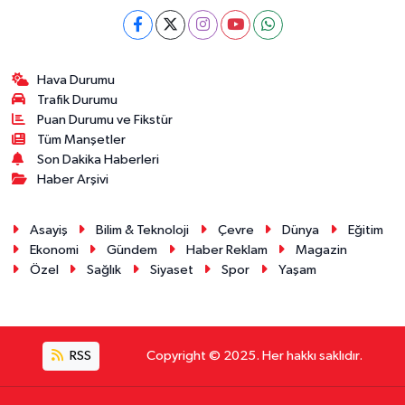
Hava Durumu
Trafik Durumu
Puan Durumu ve Fikstür
Tüm Manşetler
Son Dakika Haberleri
Haber Arşivi
Asayiş
Bilim & Teknoloji
Çevre
Dünya
Eğitim
Ekonomi
Gündem
Haber Reklam
Magazin
Özel
Sağlık
Siyaset
Spor
Yaşam
RSS
Copyright © 2025. Her hakkı saklıdır.