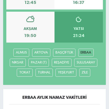
12:45
16:37
AKŞAM
YATSI
19:50
21:24
ALMUS
ARTOVA
BAŞÇİFTLİK
ERBAA
NİKSAR
PAZAR (T)
REŞADİYE
SULUSARAY
TOKAT
TURHAL
YEŞİLYURT
ZİLE
ERBAA AYLIK NAMAZ VAKITLERI