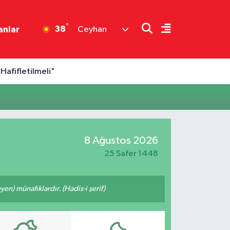
°
38
anlar
Ceyhan
Hafifletilmeli"
8 Ağustos 2026
25 Safer 1448
n) münafıklardır. (Hadis-i şerif)