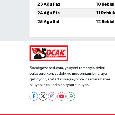
23 Ağu Paz
10 Rebiu
24 Ağu Pts
11 Rebiu
25 Ağu Sal
12 Rebiu
5ocakgazetesi.com, yepyeni temasıyla sizleri
buluştururken, sadelik ve modernizmi bir araya
getiriyor. Şatafattan kaçınıyor ve insanlara haber
okuyabilecekleri bir altyapı sunuyor.