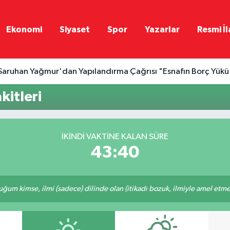
Ekonomi
Siyaset
Spor
Yazarlar
Resmi İl
Saruhan Yağmur'dan Yapılandırma Çağrısı "Esnafın Borç Yükü 
kitleri
İKINDI VAKTINE KALAN SÜRE
43:40
m kimse, ilmi (sadece) dilinde olan (itikadı bozuk, ilmiyle amel etmeye