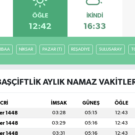
ÖĞLE
İKINDI
12:42
16:33
RBAA
NİKSAR
PAZAR (T)
REŞADİYE
SULUSARAY
T
BAŞÇİFTLİK AYLIK NAMAZ VAKITLER
İCRİ
İMSAK
GÜNEŞ
ÖĞLE
fer 1448
03:28
05:15
12:43
fer 1448
03:29
05:16
12:43
fer 1448
03:31
05:16
12:43