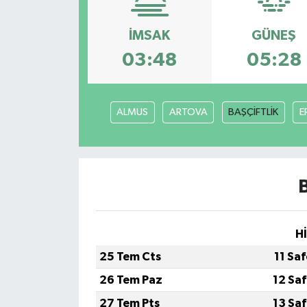
Magazin
İMSAK
GÜNEŞ
03:48
05:28
Özel
Resmi İlanlar
ALMUS
ARTOVA
BAŞÇİFTLİK
E
Sağlık
Siyaset
Spor
H
Yaşam
25 Tem Cts
11 Sa
Yerel Yönetimler
26 Tem Paz
12 Sa
27 Tem Pts
13 Sa
Yurttan