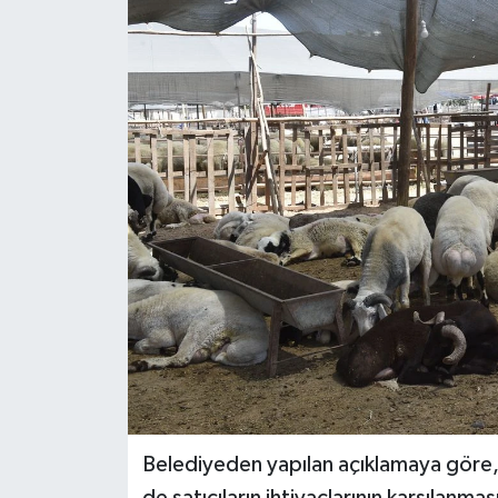
Magazin
Özel
Resmi İlanlar
Sağlık
Siyaset
Spor
Yaşam
Yerel Yönetimler
Belediyeden yapılan açıklamaya göre,
Yurttan