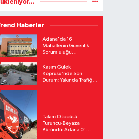
ükleniyor...
Trend Haberler
Adana'da 16
Mahallenin Güvenlik
Sorumluluğu
Jandarmaya Devredildi
Kasım Gülek
Köprüsü'nde Son
Durum: Yakında Trafiğe
Açılacak
Takım Otobüsü
Turuncu-Beyaza
Büründü: Adana 01
FK'nın Yeni Yüzü