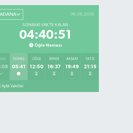
ADANA
06.08.2026
SONRAKI VAKTE KALAN
04:40:50
Öğle Namazı
SAK
GÜNEŞ
ÖĞLE
İKINDI
AKŞAM
YATSI
:08
05:41
12:50
16:37
19:49
21:15
Aylık Vakitler