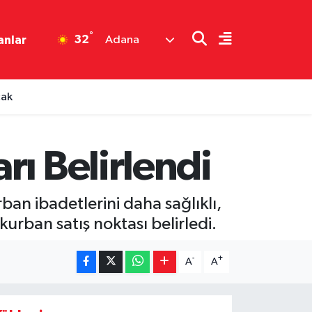
°
32
anlar
Adana
cak
rı Belirlendi
an ibadetlerini daha sağlıklı,
kurban satış noktası belirledi.
-
+
A
A