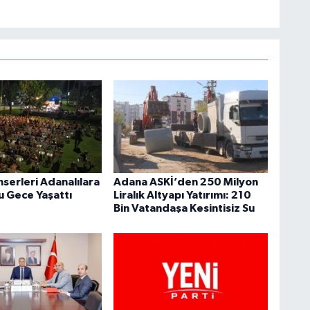
nserleri Adanalılara
Adana ASKİ’den 250 Milyon
u Gece Yaşattı
Liralık Altyapı Yatırımı: 210
Bin Vatandaşa Kesintisiz Su