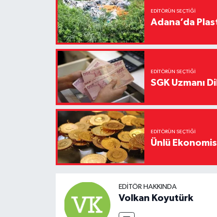
EDITÖRÜN SEÇTIĞI
Adana’da Plast
EDITÖRÜN SEÇTIĞI
SGK Uzmanı Dil
EDITÖRÜN SEÇTIĞI
Ünlü Ekonomistt
EDITÖR HAKKINDA
Volkan Koyutürk