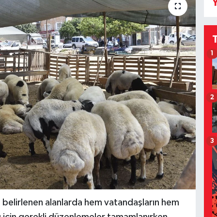
Y
1
2
3
 belirlenen alanlarda hem vatandaşların hem