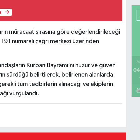
e
ların müracaat sırasına göre değerlendirileceği
0 191 numaralı çağrı merkezi üzerinden
İM
andaşların Kurban Bayramı’nı huzur ve güven
04
rın sürdüğü belirtilerek, belirlenen alanlarda
ekli tüm tedbirlerin alınacağı ve ekiplerin
ğı vurgulandı.