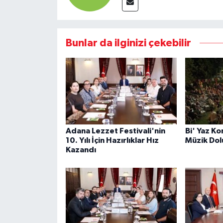
Bunlar da ilginizi çekebilir
Adana Lezzet Festivali'nin
Bi' Yaz Ko
10. Yılı İçin Hazırlıklar Hız
Müzik Dol
Kazandı