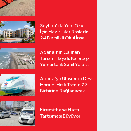
Yollarda
Seyhan'da Yeni Okul
İçin Hazırlıklar Başladı:
24 Derslikli Okul İnşa
Edilecek
Adana'nın Çalınan
Turizm Hayali: Karataş-
Yumurtalık Sahil Yolu
Tozlu Raflarda Kaldı
Adana'ya Ulaşımda Dev
Hamle! Hızlı Trenle 27 İl
Birbirine Bağlanacak
Kiremithane Hattı
Tartışması Büyüyor