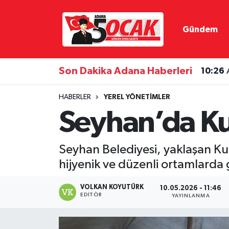
Gündem
Asayiş
Hava Durumu
Bilim & Teknoloji
Trafik Durumu
Son Dakika Adana Haberleri
10:26
Çevre
Süper Lig Puan Durumu ve Fikstür
HABERLER
YEREL YÖNETIMLER
Seyhan’da Kur
Dünya
Tüm Manşetler
Eğitim
Son Dakika Haberleri
Seyhan Belediyesi, yaklaşan Ku
hijyenik ve düzenli ortamlarda g
Ekonomi
Haber Arşivi
VOLKAN KOYUTÜRK
10.05.2026 - 11:46
Gündem
EDITÖR
YAYINLANMA
Haber Reklam