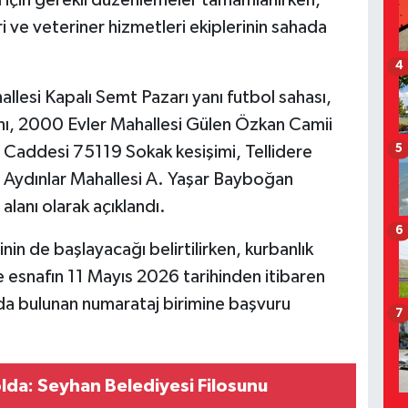
ası için gerekli düzenlemeler tamamlanırken,
i ve veteriner hizmetleri ekiplerinin sahada
4
llesi Kapalı Semt Pazarı yanı futbol sahası,
nı, 2000 Evler Mahallesi Gülen Özkan Camii
5
u Caddesi 75119 Sokak kesişimi, Tellidere
e Aydınlar Mahallesi A. Yaşar Bayboğan
alanı olarak açıklandı.
6
inin de başlayacağı belirtilirken, kurbanlık
e esnafın 11 Mayıs 2026 tarihinden itibaren
da bulunan numarataj birimine başvuru
7
da: Seyhan Belediyesi Filosunu