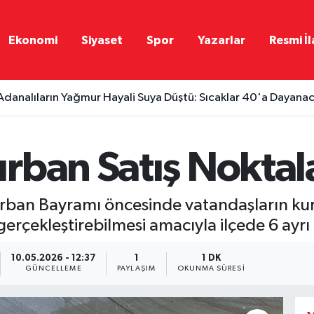
Ekonomi
Siyaset
Spor
Yazarlar
Resmi İl
Adanalıların Yağmur Hayali Suya Düştü: Sıcaklar 40'a Dayana
ban Satış Noktala
rban Bayramı öncesinde vatandaşların kurb
erçekleştirebilmesi amacıyla ilçede 6 ayrı 
10.05.2026 - 12:37
1
1 DK
GÜNCELLEME
PAYLAŞIM
OKUNMA SÜRESI