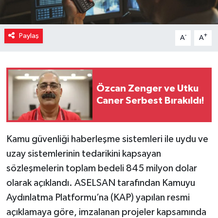
Paylaş
-
+
A
A
Özcan Zenger ve Utku
Caner Serbest Bırakıldı!
Kamu güvenliği haberleşme sistemleri ile uydu ve
uzay sistemlerinin tedarikini kapsayan
sözleşmelerin toplam bedeli 845 milyon dolar
olarak açıklandı. ASELSAN tarafından Kamuyu
Aydınlatma Platformu’na (KAP) yapılan resmi
açıklamaya göre, imzalanan projeler kapsamında