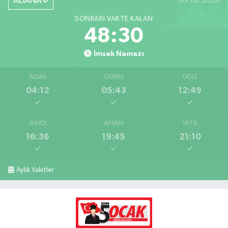
ADANA
09.08.2026
SONRAKI VAKTE KALAN
48:29
İmsak Namazı
İMSAK
GÜNEŞ
ÖĞLE
04:12
05:43
12:49
İKINDI
AKŞAM
YATSI
16:36
19:45
21:10
Aylık Vakitler