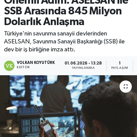
Önemli Adım: ASELSAN ile
SSB Arasında 845 Milyon
Magazin
Dolarlık Anlaşma
Özel
Türkiye'nin savunma sanayii devlerinden
ASELSAN, Savunma Sanayii Başkanlığı (SSB) ile
Resmi İlanlar
dev bir iş birliğine imza attı.
Sağlık
VOLKAN KOYUTÜRK
01.06.2026 - 13:28
1
EDITÖR
YAYINLANMA
PAYLAŞIM
Siyaset
Spor
Yaşam
Yerel Yönetimler
Yurttan