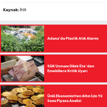
Kaynak:
İHA
Adana’da Plastik Atık Alarmı
SGK Uzmanı Dilek Ete'den
Emeklilere Kritik Uyarı
Ünlü Ekonomistten Altın İçin Yıl
Sonu Piyasa Analizi