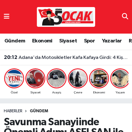
Asayiş
Adana Nöbetçi Eczaneler
Bilim & Teknoloji
Adana Hava Durumu
Gündem
Ekonomi
Siyaset
Spor
Yazarlar
R
Çevre
Adana Namaz Vakitleri
20:12
Adana'da Motosikletler Kafa Kafaya Girdi: 4 Kişi Yaralandı
Dünya
Adana Trafik Yoğunluk Haritası
Eğitim
Süper Lig Puan Durumu ve Fikstür
Özel
Siyaset
Asayiş
Çevre
Ekonomi
Yaşam
Ekonomi
Tüm Manşetler
HABERLER
GÜNDEM
Gündem
Son Dakika Haberleri
Savunma Sanayiinde
Haber Reklam
Haber Arşivi