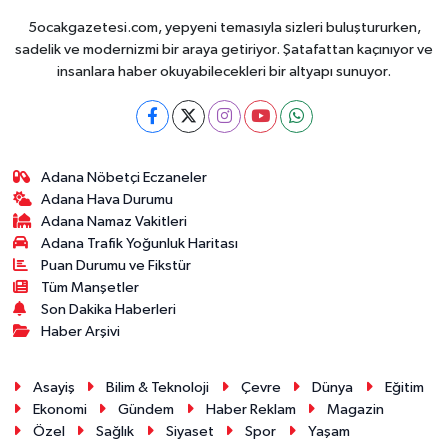
5ocakgazetesi.com, yepyeni temasıyla sizleri buluştururken,
sadelik ve modernizmi bir araya getiriyor. Şatafattan kaçınıyor ve
insanlara haber okuyabilecekleri bir altyapı sunuyor.
Adana Nöbetçi Eczaneler
Adana Hava Durumu
Adana Namaz Vakitleri
Adana Trafik Yoğunluk Haritası
Puan Durumu ve Fikstür
Tüm Manşetler
Son Dakika Haberleri
Haber Arşivi
Asayiş
Bilim & Teknoloji
Çevre
Dünya
Eğitim
Ekonomi
Gündem
Haber Reklam
Magazin
Özel
Sağlık
Siyaset
Spor
Yaşam