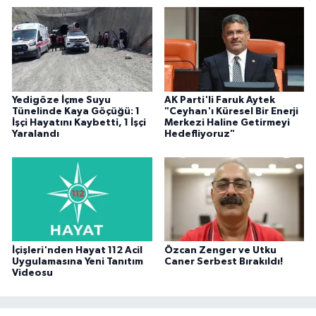
Yedigöze İçme Suyu
AK Parti'li Faruk Aytek
Tünelinde Kaya Göçüğü: 1
"Ceyhan'ı Küresel Bir Enerji
İşçi Hayatını Kaybetti, 1 İşçi
Merkezi Haline Getirmeyi
Yaralandı
Hedefliyoruz"
İçişleri'nden Hayat 112 Acil
Özcan Zenger ve Utku
Uygulamasına Yeni Tanıtım
Caner Serbest Bırakıldı!
Videosu