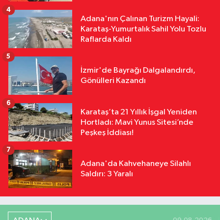
4
Adana'nın Çalınan Turizm Hayali:
Karataş-Yumurtalık Sahil Yolu Tozlu
Raflarda Kaldı
5
İzmir'de Bayrağı Dalgalandırdı,
Gönülleri Kazandı
6
Karataş’ta 21 Yıllık İşgal Yeniden
Hortladı: Mavi Yunus Sitesi’nde
Peşkeş İddiası!
7
Adana'da Kahvehaneye Silahlı
Saldırı: 3 Yaralı