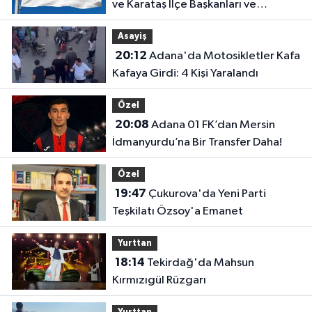
ve Karataş İlçe Başkanları ve
Yönetimleri Belirlendi
Asayiş
20:12
Adana'da Motosikletler Kafa
Kafaya Girdi: 4 Kişi Yaralandı
Özel
20:08
Adana 01 FK’dan Mersin
İdmanyurdu’na Bir Transfer Daha!
Özel
19:47
Çukurova'da Yeni Parti
Teşkilatı Özsoy'a Emanet
Yurttan
18:14
Tekirdağ'da Mahsun
Kırmızıgül Rüzgarı