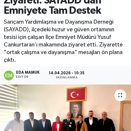
Ziyareti: SAYADD’dan
Emniyete Tam Destek
Magazin
Sarıçam Yardımlaşma ve Dayanışma Derneği
Özel
(SAYADD), ilçedeki huzur ve güven ortamının
tesisi için çalışan İlçe Emniyet Müdürü Yusuf
Resmi İlanlar
Cankurtaran’ı makamında ziyaret etti. Ziyarette
"ortak çalışma ve dayanışma" mesajları ön plana
Sağlık
çıktı.
Siyaset
EDA MAMUK
14.04.2026 - 10:35
EDITÖR
YAYINLANMA
Spor
Yaşam
Yerel Yönetimler
Yurttan