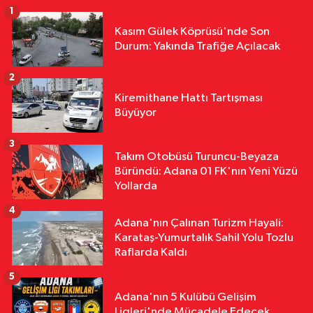
1
Yerel Yönetimler
Kasım Gülek Köprüsü'nde Son
11:31
Yumurtalık’ta Yollar,
Durum: Yakında Trafiğe Açılacak
Kaldırımlar ve Merdivenler
Yenileniyor
2
Yerel Yönetimler
Kiremithane Hattı Tartışması
11:29
Kozan’da Yaz Konserleri
Büyüyor
Akdam Mahallesi’nde Şenliğe
Dönüştü
3
Takım Otobüsü Turuncu-Beyaza
Ekonomi
Büründü: Adana 01 FK'nın Yeni Yüzü
11:24
Adana Sanayicisi Dünyaya
Yollarda
Açılıyor! AOSB’den Kritik Destek
4
Adana'nın Çalınan Turizm Hayali:
Karataş-Yumurtalık Sahil Yolu Tozlu
Raflarda Kaldı
5
Adana'nın 5 Kulübü Gelişim
Ligleri'nde Mücadele Edecek