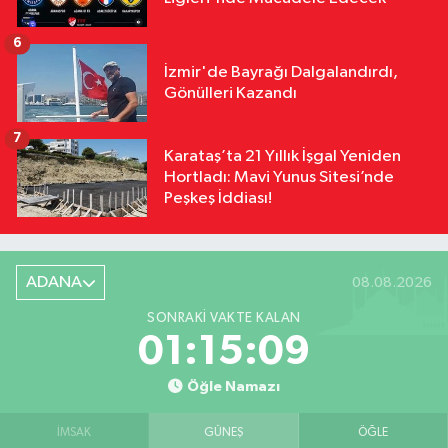
6
İzmir'de Bayrağı Dalgalandırdı,
Gönülleri Kazandı
7
Karataş’ta 21 Yıllık İşgal Yeniden
Hortladı: Mavi Yunus Sitesi’nde
Peşkeş İddiası!
ADANA
08.08.2026
SONRAKI VAKTE KALAN
01:15:08
Öğle Namazı
İMSAK
GÜNEŞ
ÖĞLE