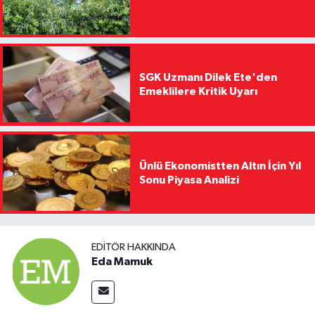
SGK Uzmanı Dilek Ete'den
Emeklilere Kritik Uyarı
Ünlü Ekonomistten Altın İçin Yıl
Sonu Piyasa Analizi
EDITÖR HAKKINDA
Eda Mamuk