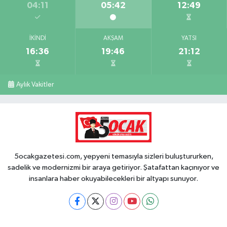
04:11
05:42
12:49
İKINDI
AKŞAM
YATSI
16:36
19:46
21:12
Aylık Vakitler
5ocakgazetesi.com, yepyeni temasıyla sizleri buluştururken,
sadelik ve modernizmi bir araya getiriyor. Şatafattan kaçınıyor ve
insanlara haber okuyabilecekleri bir altyapı sunuyor.