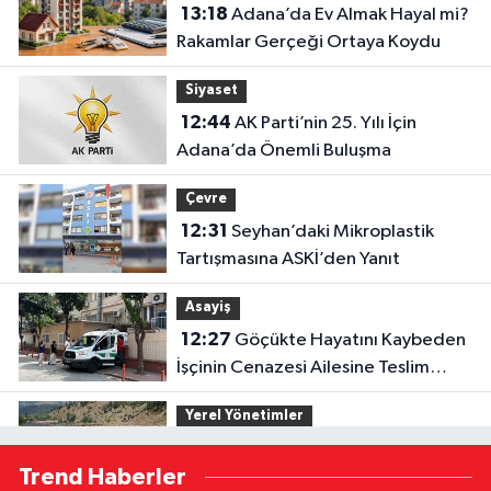
13:18
Adana’da Ev Almak Hayal mi?
Rakamlar Gerçeği Ortaya Koydu
Siyaset
12:44
AK Parti’nin 25. Yılı İçin
Adana’da Önemli Buluşma
Çevre
12:31
Seyhan’daki Mikroplastik
Tartışmasına ASKİ’den Yanıt
Asayiş
12:27
Göçükte Hayatını Kaybeden
İşçinin Cenazesi Ailesine Teslim
Edildi
Yerel Yönetimler
12:16
Feke’de Mahalle Çalışmaları
Trend Haberler
Sahada İncelendi