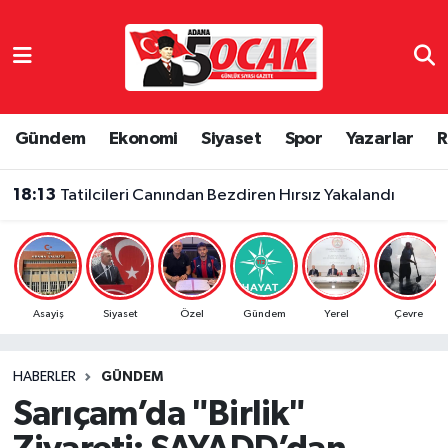
Asayiş
Adana Nöbetçi Eczaneler
Bilim & Teknoloji
Adana Hava Durumu
Gündem
Ekonomi
Siyaset
Spor
Yazarlar
R
Çevre
Adana Namaz Vakitleri
18:13
Tatilcileri Canından Bezdiren Hırsız Yakalandı
Dünya
Adana Trafik Yoğunluk Haritası
Eğitim
Süper Lig Puan Durumu ve Fikstür
Asayiş
Siyaset
Özel
Gündem
Yerel
Çevre
Ekonomi
Tüm Manşetler
HABERLER
GÜNDEM
Gündem
Son Dakika Haberleri
Sarıçam’da "Birlik"
Haber Reklam
Haber Arşivi