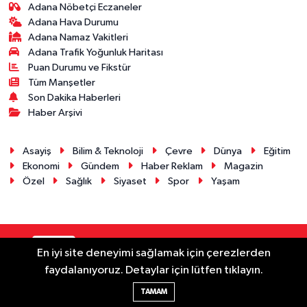
Adana Nöbetçi Eczaneler
Adana Hava Durumu
Adana Namaz Vakitleri
Adana Trafik Yoğunluk Haritası
Puan Durumu ve Fikstür
Tüm Manşetler
Son Dakika Haberleri
Haber Arşivi
Asayiş
Bilim & Teknoloji
Çevre
Dünya
Eğitim
Ekonomi
Gündem
Haber Reklam
Magazin
Özel
Sağlık
Siyaset
Spor
Yaşam
RSS
Copyright © 2025. Her hakkı saklıdır.
En iyi site deneyimi sağlamak için çerezlerden
faydalanıyoruz. Detaylar için lütfen tıklayın.
Haber Yazılımı:
TE Bilişim
TAMAM