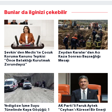
Bunlar da ilginizi çekebilir
Şevkin'den Meclis'te Çocuk
Zeydan Karalar'dan Acı
Koruma Kanunu Tepkisi
Kaza Sonrası Başsağlığı
"Önce Bataklığı Kurutmak
Mesajı
Zorundayız"
Yedigöze İçme Suyu
AK Parti'li Faruk Aytek
Tünelinde Kaya Göçüğü: 1
"Ceyhan'ı Küresel Bir Enerji