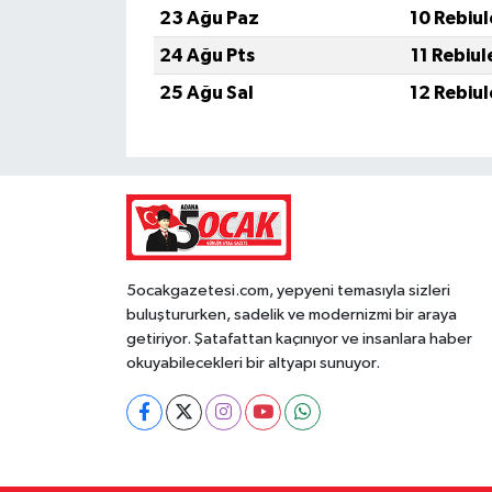
23 Ağu Paz
10 Rebiu
24 Ağu Pts
11 Rebiu
25 Ağu Sal
12 Rebiu
5ocakgazetesi.com, yepyeni temasıyla sizleri
buluştururken, sadelik ve modernizmi bir araya
getiriyor. Şatafattan kaçınıyor ve insanlara haber
okuyabilecekleri bir altyapı sunuyor.