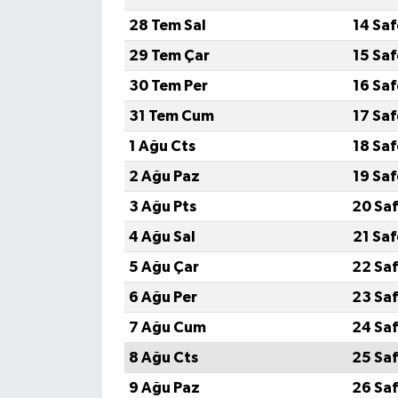
28 Tem Sal
14 Sa
29 Tem Çar
15 Sa
30 Tem Per
16 Sa
31 Tem Cum
17 Sa
1 Ağu Cts
18 Sa
2 Ağu Paz
19 Sa
3 Ağu Pts
20 Saf
4 Ağu Sal
21 Sa
5 Ağu Çar
22 Saf
6 Ağu Per
23 Saf
7 Ağu Cum
24 Saf
8 Ağu Cts
25 Saf
9 Ağu Paz
26 Saf