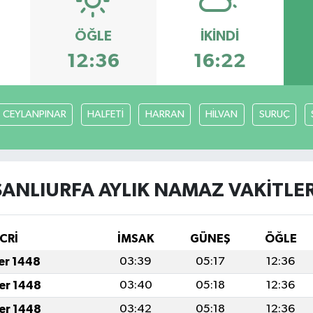
ÖĞLE
İKINDI
12:36
16:22
CEYLANPINAR
HALFETİ
HARRAN
HİLVAN
SURUÇ
ŞANLIURFA AYLIK NAMAZ VAKITLER
CRİ
İMSAK
GÜNEŞ
ÖĞLE
fer 1448
03:39
05:17
12:36
fer 1448
03:40
05:18
12:36
fer 1448
03:42
05:18
12:36