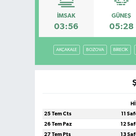
Magazin
İMSAK
GÜNEŞ
03:56
05:28
Özel
Resmi İlanlar
AKÇAKALE
BOZOVA
BİRECİK
Sağlık
Siyaset
Spor
Hİ
Yaşam
25 Tem Cts
11 Sa
Yerel Yönetimler
26 Tem Paz
12 Sa
27 Tem Pts
13 Sa
Yurttan