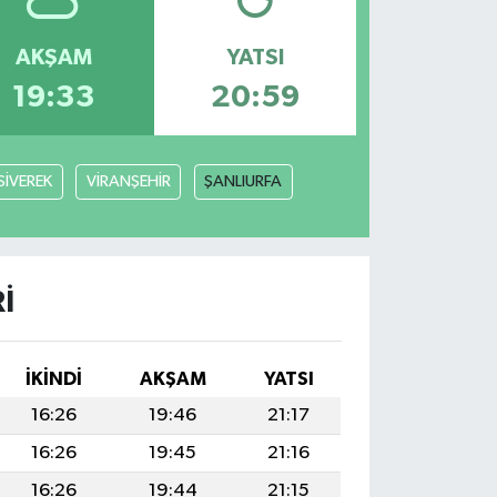
AKŞAM
YATSI
19:33
20:59
SİVEREK
VİRANŞEHİR
ŞANLIURFA
I
İKINDI
AKŞAM
YATSI
16:26
19:46
21:17
16:26
19:45
21:16
16:26
19:44
21:15