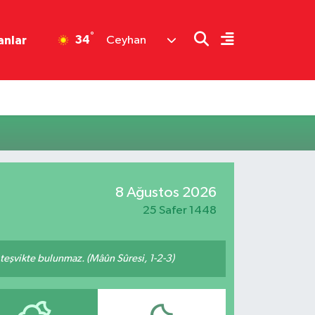
°
34
anlar
Ceyhan
8 Ağustos 2026
25 Safer 1448
n teşvikte bulunmaz. (Mâûn Sûresi, 1-2-3)