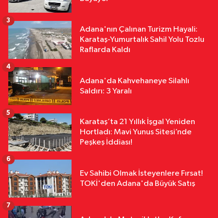
Defineciler Evin Altını Kazdı
3
Adana'nın Çalınan Turizm Hayali:
Asayiş
Karataş-Yumurtalık Sahil Yolu Tozlu
13:49
Yolcu Otobüsü Kamyonete
Raflarda Kaldı
Arkadan Çarptı: 1 Ölü, 15 Yaralı
4
Adana'da Kahvehaneye Silahlı
Saldırı: 3 Yaralı
5
Karataş’ta 21 Yıllık İşgal Yeniden
Hortladı: Mavi Yunus Sitesi’nde
Peşkeş İddiası!
6
Ev Sahibi Olmak İsteyenlere Fırsat!
TOKİ'den Adana'da Büyük Satış
7