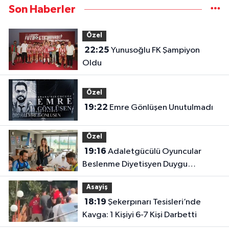
Son Haberler
Özel
22:25
Yunusoğlu FK Şampiyon
Oldu
Özel
19:22
Emre Gönlüşen Unutulmadı
Özel
19:16
Adaletgücülü Oyuncular
Beslenme Diyetisyen Duygu
Özbay’ın Kontrolünde
Asayiş
18:19
Şekerpınarı Tesisleri’nde
Kavga: 1 Kişiyi 6-7 Kişi Darbetti