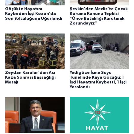
Göçükte Hayatını
Şevkin'den Meclis'te Çocuk
Kaybeden İşçi Kozan’da
Koruma Kanunu Tepkisi
Son Yolculuğuna Uğurlandı
"Önce Bataklığı Kurutmak
Zorundayız"
Zeydan Karalar'dan Acı
Yedigöze İçme Suyu
Kaza Sonrası Başsağlığı
Tünelinde Kaya Göçüğü: 1
Mesajı
İşçi Hayatını Kaybetti, 1 İşçi
Yaralandı