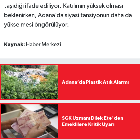
taşıdığı ifade ediliyor. Katılımın yüksek olması
beklenirken, Adana’da siyasi tansiyonun daha da
yükselmesi öngörülüyor.
Kaynak:
Haber Merkezi
Adana’da Plastik Atık Alarmı
SGK Uzmanı Dilek Ete'den
Emeklilere Kritik Uyarı