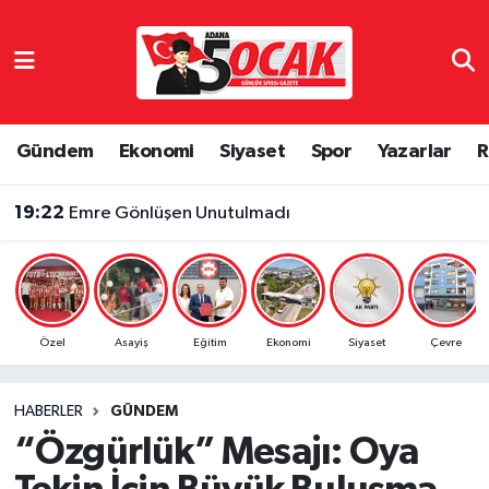
Asayiş
Adana Nöbetçi Eczaneler
Bilim & Teknoloji
Adana Hava Durumu
Gündem
Ekonomi
Siyaset
Spor
Yazarlar
R
Çevre
Adana Namaz Vakitleri
19:22
Emre Gönlüşen Unutulmadı
Dünya
Adana Trafik Yoğunluk Haritası
Eğitim
Süper Lig Puan Durumu ve Fikstür
Özel
Asayiş
Eğitim
Ekonomi
Siyaset
Çevre
Ekonomi
Tüm Manşetler
HABERLER
GÜNDEM
Gündem
Son Dakika Haberleri
“Özgürlük” Mesajı: Oya
Haber Reklam
Haber Arşivi