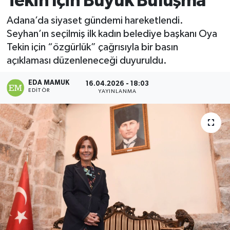
Tekin İçin Büyük Buluşma
Magazin
Adana’da siyaset gündemi hareketlendi.
Seyhan’ın seçilmiş ilk kadın belediye başkanı Oya
Özel
Tekin için “özgürlük” çağrısıyla bir basın
açıklaması düzenleneceği duyuruldu.
Resmi İlanlar
EDA MAMUK
16.04.2026 - 18:03
EDITÖR
YAYINLANMA
Sağlık
Siyaset
Spor
Yaşam
Yerel Yönetimler
Yurttan