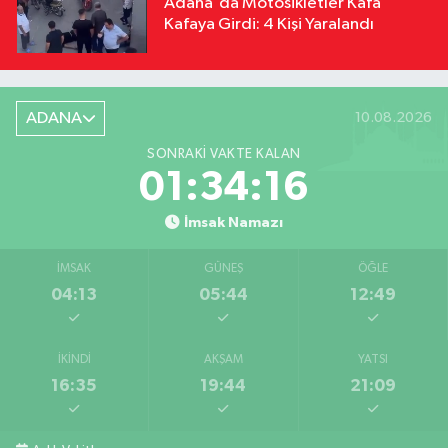
Adana'da Motosikletler Kafa
Kafaya Girdi: 4 Kişi Yaralandı
ADANA
10.08.2026
SONRAKI VAKTE KALAN
01:34:15
İmsak Namazı
İMSAK
GÜNEŞ
ÖĞLE
04:13
05:44
12:49
İKINDI
AKŞAM
YATSI
16:35
19:44
21:09