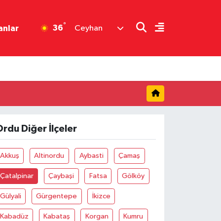
°
36
anlar
Ceyhan
rdu Diğer İlçeler
Akkuş
Altinordu
Aybasti
Çamaş
Çatalpinar
Çaybaşi
Fatsa
Gölköy
Gülyali
Gürgentepe
İkizce
Kabadüz
Kabataş
Korgan
Kumru