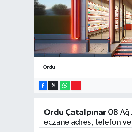
Magazin
Özel
Resmi İlanlar
Sağlık
Siyaset
Spor
Yaşam
Ordu
Çatalpınar
08 Ağu
Yerel Yönetimler
eczane adres, telefon ve
Yurttan