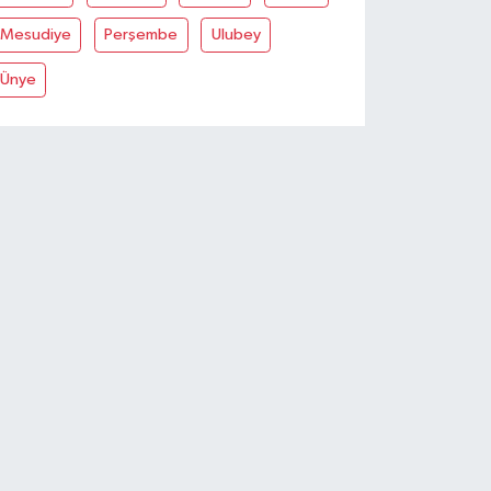
Mesudiye
Perşembe
Ulubey
Ünye