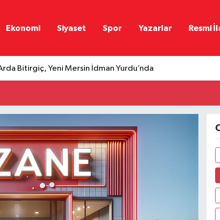
Ekonomi
Siyaset
Spor
Yazarlar
Resmi İl
Arda Bitirgiç, Yeni Mersin İdman Yurdu’nda
O