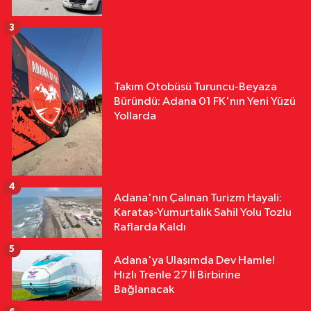
3
Takım Otobüsü Turuncu-Beyaza
Büründü: Adana 01 FK'nın Yeni Yüzü
Yollarda
4
Adana'nın Çalınan Turizm Hayali:
Karataş-Yumurtalık Sahil Yolu Tozlu
Raflarda Kaldı
5
Adana'ya Ulaşımda Dev Hamle!
Hızlı Trenle 27 İl Birbirine
Bağlanacak