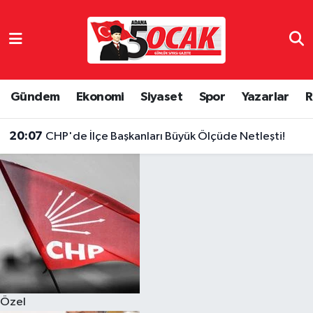
Asayiş
Hava Durumu
Bilim & Teknoloji
Trafik Durumu
Gündem
Ekonomi
Siyaset
Spor
Yazarlar
R
Çevre
Süper Lig Puan Durumu ve Fikstür
20:07
CHP'de İlçe Başkanları Büyük Ölçüde Netleşti!
Dünya
Tüm Manşetler
Eğitim
Son Dakika Haberleri
Ekonomi
Haber Arşivi
Gündem
Özel
Haber Reklam