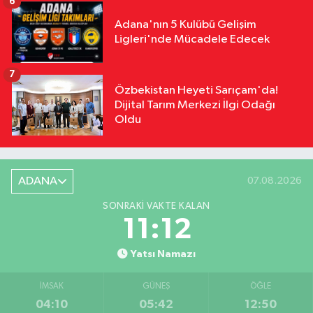
6
Adana'nın 5 Kulübü Gelişim
Ligleri'nde Mücadele Edecek
7
Özbekistan Heyeti Sarıçam'da!
Dijital Tarım Merkezi İlgi Odağı
Oldu
ADANA
07.08.2026
SONRAKI VAKTE KALAN
11:11
Yatsı Namazı
İMSAK
GÜNEŞ
ÖĞLE
04:10
05:42
12:50