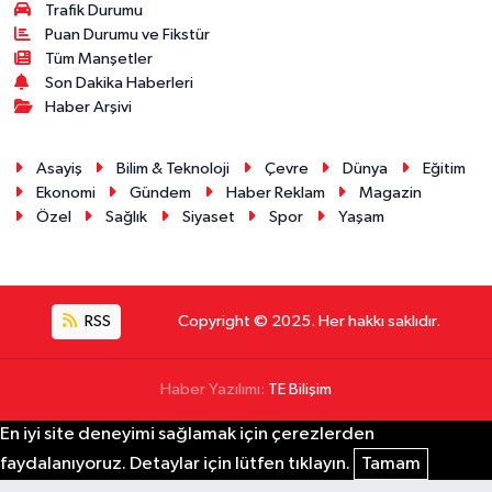
Trafik Durumu
Puan Durumu ve Fikstür
Tüm Manşetler
Son Dakika Haberleri
Haber Arşivi
Asayiş
Bilim & Teknoloji
Çevre
Dünya
Eğitim
Ekonomi
Gündem
Haber Reklam
Magazin
Özel
Sağlık
Siyaset
Spor
Yaşam
RSS
Copyright © 2025. Her hakkı saklıdır.
Haber Yazılımı:
TE Bilişim
En iyi site deneyimi sağlamak için çerezlerden
faydalanıyoruz. Detaylar için lütfen tıklayın.
Tamam