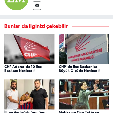
Bunlar da ilginizi çekebilir
CHP Adana'da 10 İlçe
CHP'de İlçe Başkanları
Başkanı Netleşti!
Büyük Ölçüde Netleşti!
İlhan Aydoğdu'nun Yeni
Mahkeme Oya Tekin ve