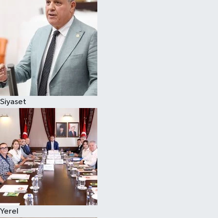
Magazin
Özel
Resmi İlanlar
Sağlık
Siyaset
Siyaset
Spor
Yaşam
Yerel Yönetimler
Yerel
Yurttan