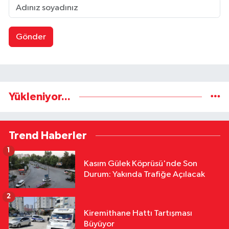
Gönder
Yükleniyor...
Trend Haberler
1
Kasım Gülek Köprüsü'nde Son
Durum: Yakında Trafiğe Açılacak
2
Kiremithane Hattı Tartışması
Büyüyor