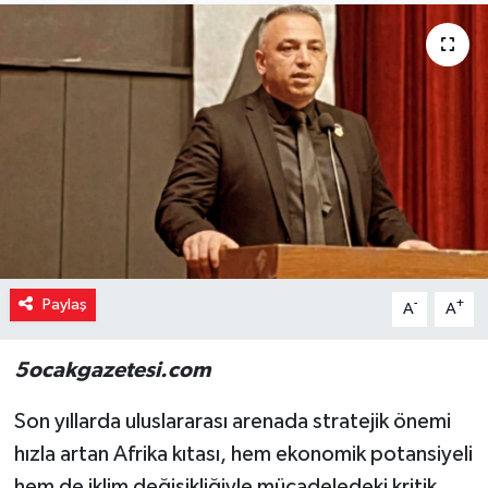
Paylaş
-
+
A
A
5ocakgazetesi.com
Son yıllarda uluslararası arenada stratejik önemi
hızla artan Afrika kıtası, hem ekonomik potansiyeli
hem de iklim değişikliğiyle mücadeledeki kritik