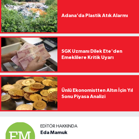
Adana’da Plastik Atık Alarmı
SGK Uzmanı Dilek Ete'den
Emeklilere Kritik Uyarı
Ünlü Ekonomistten Altın İçin Yıl
Sonu Piyasa Analizi
EDITÖR HAKKINDA
Eda Mamuk