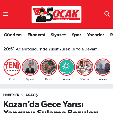
Asayiş
Adana Nöbetçi Eczaneler
Bilim & Teknoloji
Adana Hava Durumu
Gündem
Ekonomi
Siyaset
Spor
Yazarlar
R
Çevre
Adana Namaz Vakitleri
20:51
Adaletgücü'nde Yusuf Yürek İle Yola Devam
Dünya
Adana Trafik Yoğunluk Haritası
Eğitim
Süper Lig Puan Durumu ve Fikstür
Özel
Siyaset
Çevre
Yaşam
Gündem
Asayiş
Ekonomi
Tüm Manşetler
HABERLER
ASAYIŞ
Gündem
Son Dakika Haberleri
Kozan’da Gece Yarısı
Haber Reklam
Haber Arşivi