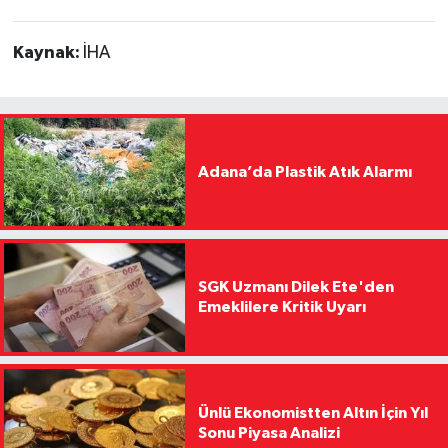
Kaynak:
İHA
Adana’da Plastik Atık Alarmı
SGK Uzmanı Dilek Ete'den
Emeklilere Kritik Uyarı
Ünlü Ekonomistten Altın İçin Yıl
Sonu Piyasa Analizi