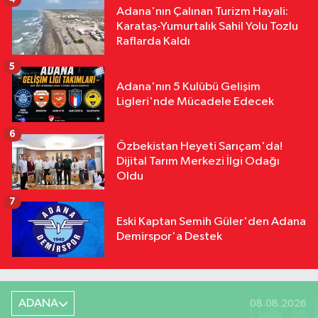
Saygı Olsun"
Adana'nın Çalınan Turizm Hayali:
Karataş-Yumurtalık Sahil Yolu Tozlu
Raflarda Kaldı
5
Adana'nın 5 Kulübü Gelişim
Ligleri'nde Mücadele Edecek
6
Özbekistan Heyeti Sarıçam'da!
Dijital Tarım Merkezi İlgi Odağı
Oldu
7
Eski Kaptan Semih Güler'den Adana
Demirspor'a Destek
ADANA
08.08.2026