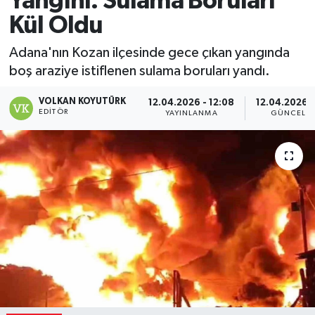
Yangını: Sulama Boruları
Kül Oldu
Magazin
Adana'nın Kozan ilçesinde gece çıkan yangında
Özel
boş araziye istiflenen sulama boruları yandı.
Resmi İlanlar
VOLKAN KOYUTÜRK
12.04.2026 - 12:08
12.04.2026 -
EDITÖR
YAYINLANMA
GÜNCELL
Sağlık
Siyaset
Spor
Yaşam
Yerel Yönetimler
Yurttan