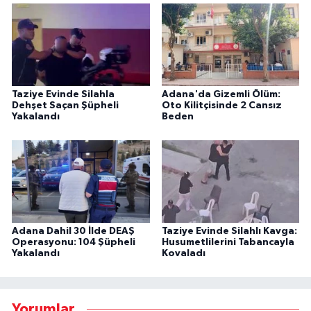
Taziye Evinde Silahla
Adana'da Gizemli Ölüm:
Dehşet Saçan Şüpheli
Oto Kilitçisinde 2 Cansız
Yakalandı
Beden
Adana Dahil 30 İlde DEAŞ
Taziye Evinde Silahlı Kavga:
Operasyonu: 104 Şüpheli
Husumetlilerini Tabancayla
Yakalandı
Kovaladı
Yorumlar