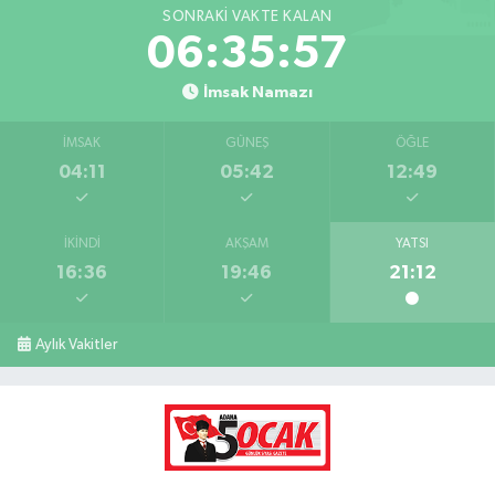
SONRAKI VAKTE KALAN
06:35:57
İmsak Namazı
İMSAK
GÜNEŞ
ÖĞLE
04:11
05:42
12:49
İKINDI
AKŞAM
YATSI
16:36
19:46
21:12
Aylık Vakitler