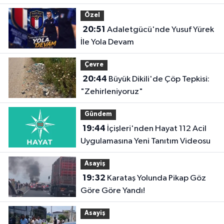
Özel
20:51
Adaletgücü'nde Yusuf Yürek
İle Yola Devam
Çevre
20:44
Büyük Dikili'de Çöp Tepkisi:
"Zehirleniyoruz"
Gündem
19:44
İçişleri'nden Hayat 112 Acil
Uygulamasına Yeni Tanıtım Videosu
Asayiş
19:32
Karataş Yolunda Pikap Göz
Göre Göre Yandı!
Asayiş