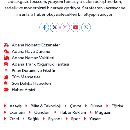
5ocakgazetesi.com, yepyeni temasıyla sizleri buluştururken,
sadelik ve modernizmi bir araya getiriyor. Şatafattan kaçınıyor ve
insanlara haber okuyabilecekleri bir altyapı sunuyor.
Adana Nöbetçi Eczaneler
Adana Hava Durumu
Adana Namaz Vakitleri
Adana Trafik Yoğunluk Haritası
Puan Durumu ve Fikstür
Tüm Manşetler
Son Dakika Haberleri
Haber Arşivi
Asayiş
Bilim & Teknoloji
Çevre
Dünya
Eğitim
Ekonomi
Gündem
Haber Reklam
Magazin
Özel
Sağlık
Siyaset
Spor
Yaşam