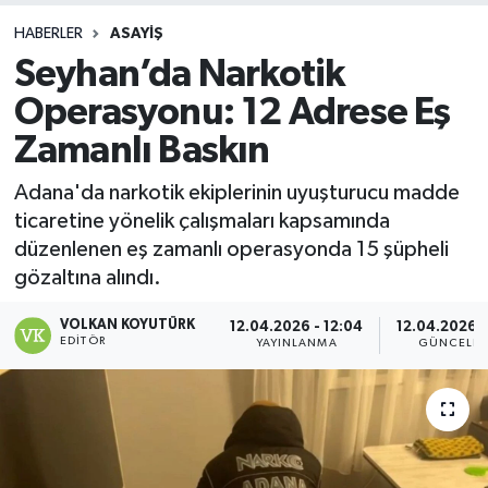
HABERLER
ASAYIŞ
Seyhan’da Narkotik
Operasyonu: 12 Adrese Eş
Zamanlı Baskın
Adana'da narkotik ekiplerinin uyuşturucu madde
ticaretine yönelik çalışmaları kapsamında
düzenlenen eş zamanlı operasyonda 15 şüpheli
gözaltına alındı.
VOLKAN KOYUTÜRK
12.04.2026 - 12:04
12.04.2026 -
EDITÖR
YAYINLANMA
GÜNCELL