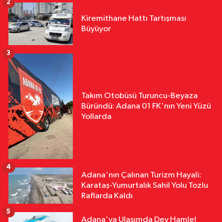
2
Kiremithane Hattı Tartışması
Büyüyor
3
Takım Otobüsü Turuncu-Beyaza
Büründü: Adana 01 FK'nın Yeni Yüzü
Yollarda
4
Adana'nın Çalınan Turizm Hayali:
Karataş-Yumurtalık Sahil Yolu Tozlu
Raflarda Kaldı
5
Adana'ya Ulaşımda Dev Hamle!