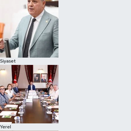
Magazin
Özel
Resmi İlanlar
Sağlık
Siyaset
Siyaset
Spor
Yaşam
Yerel Yönetimler
Yerel
Yurttan