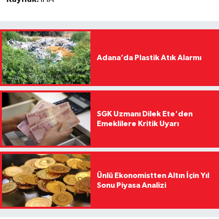
Adana’da Plastik Atık Alarmı
SGK Uzmanı Dilek Ete'den
Emeklilere Kritik Uyarı
Ünlü Ekonomistten Altın İçin Yıl
Sonu Piyasa Analizi