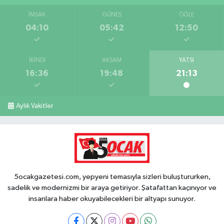
İMSAK
GÜNEŞ
ÖĞLE
04:10
05:42
12:50
İKINDI
AKŞAM
YATSI
16:36
19:48
21:13
Aylık Vakitler
5ocakgazetesi.com, yepyeni temasıyla sizleri buluştururken,
sadelik ve modernizmi bir araya getiriyor. Şatafattan kaçınıyor ve
insanlara haber okuyabilecekleri bir altyapı sunuyor.