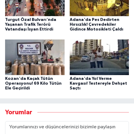
Turgut Özal Bulvarı'nda
Adana'da Pes Dedirten
Yaşanan Trafik Terörü
Hırsızlık! Çevredekiler
Vatandaşı İsyan Ettirdi
Gidince Motosikleti Çaldı
Kozan'da Kaçak Tütün
Adana'da Yol Verme
Operasyonu! 69 Kilo Tütün
Kavgası! Testereyle Dehşet
Ele Geçirildi
Saçtı
Yorumlar