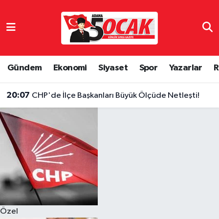
Asayiş
Hava Durumu
Bilim & Teknoloji
Trafik Durumu
Gündem
Ekonomi
Siyaset
Spor
Yazarlar
R
Çevre
Süper Lig Puan Durumu ve Fikstür
20:07
CHP'de İlçe Başkanları Büyük Ölçüde Netleşti!
Dünya
Tüm Manşetler
Eğitim
Son Dakika Haberleri
Ekonomi
Haber Arşivi
Gündem
Özel
Haber Reklam