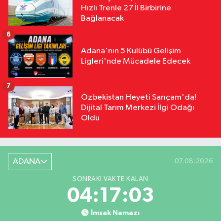
Hızlı Trenle 27 İl Birbirine
Bağlanacak
6
Adana'nın 5 Kulübü Gelişim
Ligleri'nde Mücadele Edecek
7
Özbekistan Heyeti Sarıçam'da!
Dijital Tarım Merkezi İlgi Odağı
Oldu
ADANA
07.08.2026
SONRAKI VAKTE KALAN
04:17:02
İmsak Namazı