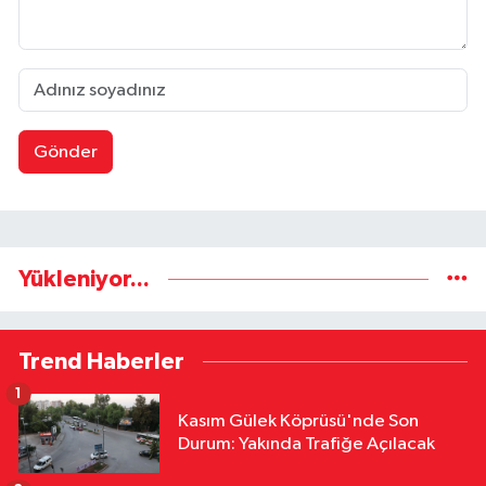
Gönder
Yükleniyor...
Trend Haberler
1
Kasım Gülek Köprüsü'nde Son
Durum: Yakında Trafiğe Açılacak