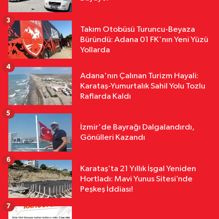
3
Takım Otobüsü Turuncu-Beyaza
Büründü: Adana 01 FK'nın Yeni Yüzü
Yollarda
4
Adana'nın Çalınan Turizm Hayali:
Karataş-Yumurtalık Sahil Yolu Tozlu
Raflarda Kaldı
5
İzmir'de Bayrağı Dalgalandırdı,
Gönülleri Kazandı
6
Karataş’ta 21 Yıllık İşgal Yeniden
Hortladı: Mavi Yunus Sitesi’nde
Peşkeş İddiası!
7