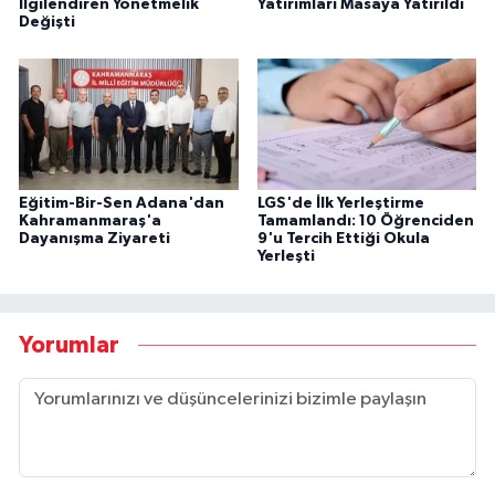
İlgilendiren Yönetmelik
Yatırımları Masaya Yatırıldı
Değişti
Eğitim-Bir-Sen Adana'dan
LGS'de İlk Yerleştirme
Kahramanmaraş'a
Tamamlandı: 10 Öğrenciden
Dayanışma Ziyareti
9'u Tercih Ettiği Okula
Yerleşti
Yorumlar