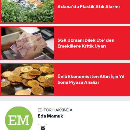
Adana’da Plastik Atık Alarmı
SGK Uzmanı Dilek Ete'den
Emeklilere Kritik Uyarı
Ünlü Ekonomistten Altın İçin Yıl
Sonu Piyasa Analizi
EDITÖR HAKKINDA
Eda Mamuk