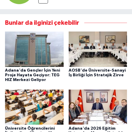
Bunlar da ilginizi çekebilir
Adana'da Gençler İçin Yeni
AOSB'de Üniversite-Sanayi
Proje Hayata Geçiyor: TEG
İş Birliği İçin Stratejik Zirve
HIZ Merkezi Geliyor
Üniversite Öğrencilerini
Adana'da 2026 Eğitim