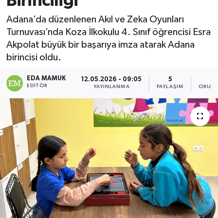
Birinciliği
Magazin
Adana’da düzenlenen Akıl ve Zeka Oyunları
Turnuvası’nda Koza İlkokulu 4. Sınıf öğrencisi Esra
Özel
Akpolat büyük bir başarıya imza atarak Adana
birincisi oldu.
Resmi İlanlar
EDA MAMUK
12.05.2026 - 09:05
5
EDITÖR
YAYINLANMA
PAYLAŞIM
OKUNM
Sağlık
Siyaset
Spor
Yaşam
Yerel Yönetimler
Yurttan