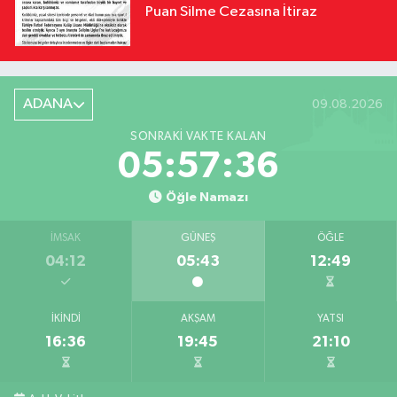
Puan Silme Cezasına İtiraz
ADANA
09.08.2026
SONRAKI VAKTE KALAN
05:57:34
Öğle Namazı
İMSAK
GÜNEŞ
ÖĞLE
04:12
05:43
12:49
İKINDI
AKŞAM
YATSI
16:36
19:45
21:10