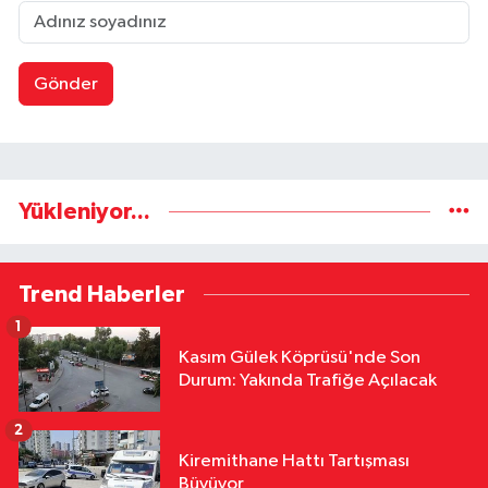
Gönder
Yükleniyor...
Trend Haberler
1
Kasım Gülek Köprüsü'nde Son
Durum: Yakında Trafiğe Açılacak
2
Kiremithane Hattı Tartışması
Büyüyor