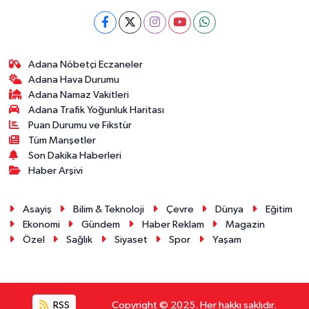
Adana Nöbetçi Eczaneler
Adana Hava Durumu
Adana Namaz Vakitleri
Adana Trafik Yoğunluk Haritası
Puan Durumu ve Fikstür
Tüm Manşetler
Son Dakika Haberleri
Haber Arşivi
Asayiş
Bilim & Teknoloji
Çevre
Dünya
Eğitim
Ekonomi
Gündem
Haber Reklam
Magazin
Özel
Sağlık
Siyaset
Spor
Yaşam
RSS
Copyright © 2025. Her hakkı saklıdır.