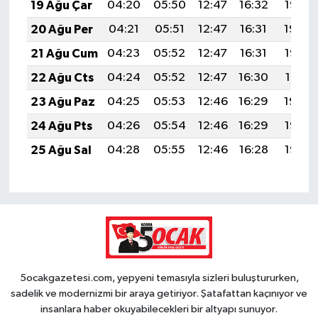
19 Ağu Çar
04:20
05:50
12:47
16:32
19:35
20 Ağu Per
04:21
05:51
12:47
16:31
19:34
21 Ağu Cum
04:23
05:52
12:47
16:31
19:32
22 Ağu Cts
04:24
05:52
12:47
16:30
19:31
23 Ağu Paz
04:25
05:53
12:46
16:29
19:30
24 Ağu Pts
04:26
05:54
12:46
16:29
19:28
25 Ağu Sal
04:28
05:55
12:46
16:28
19:27
5ocakgazetesi.com, yepyeni temasıyla sizleri buluştururken,
sadelik ve modernizmi bir araya getiriyor. Şatafattan kaçınıyor ve
insanlara haber okuyabilecekleri bir altyapı sunuyor.