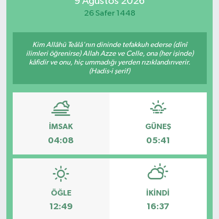
9 Ağustos 2026
26 Safer 1448
Magazin
Özel
Kim Allâhü Teâlâ'nın dininde tefakkuh ederse (dînî
ilimleri öğrenirse) Allah Azze ve Celle, ona (her işinde)
kâfidir ve onu, hiç ummadığı yerden rızıklandırıverir.
Resmi İlanlar
(Hadis-i şerif)
Sağlık
Siyaset
İMSAK
GÜNEŞ
04:08
05:41
Spor
Yaşam
Yerel Yönetimler
ÖĞLE
İKINDI
12:49
16:37
Yurttan