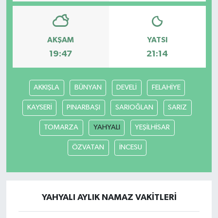
AKŞAM
YATSI
19:47
21:14
AKKIŞLA
BÜNYAN
DEVELİ
FELAHİYE
KAYSERİ
PINARBAŞI
SARIOĞLAN
SARIZ
TOMARZA
YAHYALI
YEŞİLHİSAR
ÖZVATAN
İNCESU
YAHYALI AYLIK NAMAZ VAKITLERI