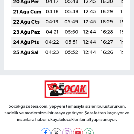
20 Ağu Per
04:17
05:48
12:45
16:30
19:33
21 Ağu Cum
04:18
05:48
12:45
16:29
19:31
22 Ağu Cts
04:19
05:49
12:45
16:29
19:30
23 Ağu Paz
04:21
05:50
12:44
16:28
19:29
24 Ağu Pts
04:22
05:51
12:44
16:27
19:27
25 Ağu Sal
04:23
05:52
12:44
16:26
19:26
5ocakgazetesi.com, yepyeni temasıyla sizleri buluştururken,
sadelik ve modernizmi bir araya getiriyor. Şatafattan kaçınıyor ve
insanlara haber okuyabilecekleri bir altyapı sunuyor.