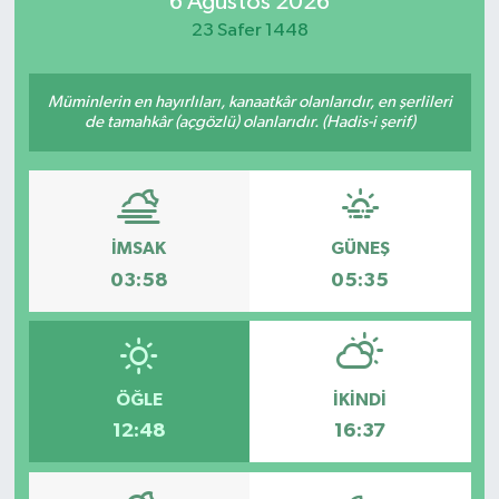
6 Ağustos 2026
23 Safer 1448
Magazin
Özel
Müminlerin en hayırlıları, kanaatkâr olanlarıdır, en şerlileri
de tamahkâr (açgözlü) olanlarıdır. (Hadis-i şerif)
Resmi İlanlar
Sağlık
İMSAK
GÜNEŞ
Siyaset
03:58
05:35
Spor
Yaşam
ÖĞLE
İKINDI
12:48
16:37
Yerel Yönetimler
Yurttan