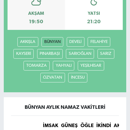
AKŞAM
YATSI
19:50
21:20
AKKIŞLA
BÜNYAN
DEVELİ
FELAHİYE
KAYSERİ
PINARBAŞI
SARIOĞLAN
SARIZ
TOMARZA
YAHYALI
YEŞİLHİSAR
ÖZVATAN
İNCESU
BÜNYAN AYLIK NAMAZ VAKITLERI
İMSAK
GÜNEŞ
ÖĞLE
İKINDI
AKŞA