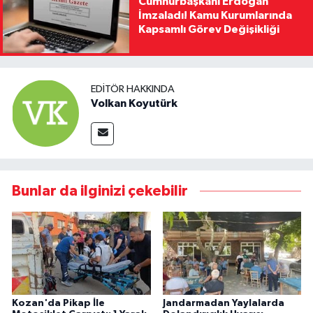
Cumhurbaşkanı Erdoğan
İmzaladı! Kamu Kurumlarında
Kapsamlı Görev Değişikliği
EDITÖR HAKKINDA
Volkan Koyutürk
Bunlar da ilginizi çekebilir
Kozan'da Pikap İle
Jandarmadan Yaylalarda