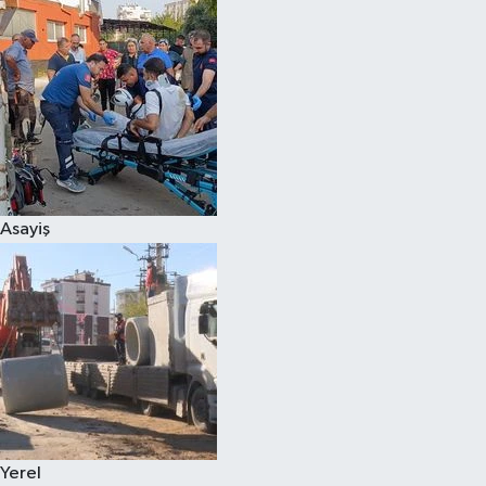
Asayiş
Yerel