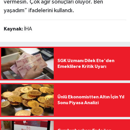
vermesin. Çok ağır sonuçları oluyor. Ben
yaşadım” ifadelerini kullandı.
Kaynak:
İHA
SGK Uzmanı Dilek Ete'den
Emeklilere Kritik Uyarı
Ünlü Ekonomistten Altın İçin Yıl
Sonu Piyasa Analizi