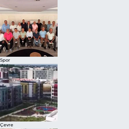
Magazin
Özel
Resmi İlanlar
Sağlık
Spor
Siyaset
Spor
Yaşam
Yerel Yönetimler
Çevre
Yurttan