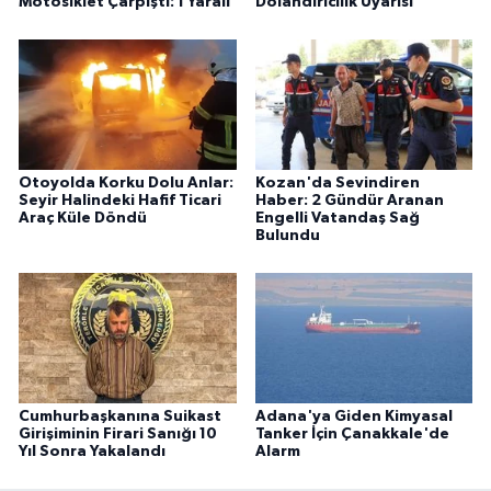
Motosiklet Çarpıştı: 1 Yaralı
Dolandırıcılık Uyarısı
Otoyolda Korku Dolu Anlar:
Kozan'da Sevindiren
Seyir Halindeki Hafif Ticari
Haber: 2 Gündür Aranan
Araç Küle Döndü
Engelli Vatandaş Sağ
Bulundu
Cumhurbaşkanına Suikast
Adana'ya Giden Kimyasal
Girişiminin Firari Sanığı 10
Tanker İçin Çanakkale'de
Yıl Sonra Yakalandı
Alarm