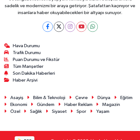
sadelik ve modernizmi bir araya getiriyor. Şatafattan kaçınıyor ve
insanlara haber okuyabilecekleri bir altyapı sunuyor.
Hava Durumu
Trafik Durumu
Puan Durumu ve Fikstür
Tüm Manşetler
Son Dakika Haberleri
Haber Arşivi
Asayiş
Bilim & Teknoloji
Çevre
Dünya
Eğitim
Ekonomi
Gündem
Haber Reklam
Magazin
Özel
Sağlık
Siyaset
Spor
Yaşam