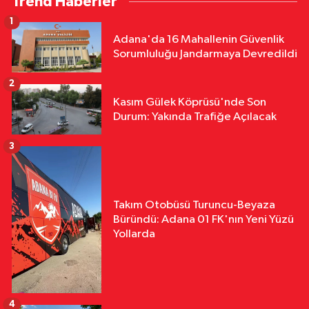
Trend Haberler
1
Adana'da 16 Mahallenin Güvenlik
Sorumluluğu Jandarmaya Devredildi
2
Kasım Gülek Köprüsü'nde Son
Durum: Yakında Trafiğe Açılacak
3
Takım Otobüsü Turuncu-Beyaza
Büründü: Adana 01 FK'nın Yeni Yüzü
Yollarda
4