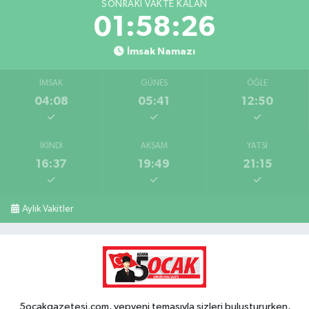
SONRAKI VAKTE KALAN
01:58:25
İmsak Namazı
İMSAK
GÜNEŞ
ÖĞLE
04:08
05:41
12:50
İKINDI
AKŞAM
YATSI
16:37
19:49
21:15
Aylık Vakitler
5ocakgazetesi.com, yepyeni temasıyla sizleri buluştururken,