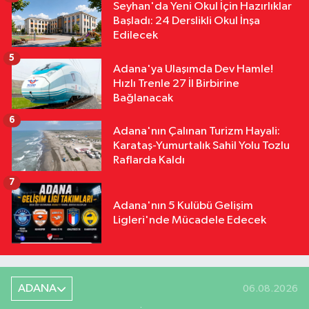
Seyhan'da Yeni Okul İçin Hazırlıklar
Başladı: 24 Derslikli Okul İnşa
Edilecek
5
Adana'ya Ulaşımda Dev Hamle!
Hızlı Trenle 27 İl Birbirine
Bağlanacak
6
Adana'nın Çalınan Turizm Hayali:
Karataş-Yumurtalık Sahil Yolu Tozlu
Raflarda Kaldı
7
Adana'nın 5 Kulübü Gelişim
Ligleri'nde Mücadele Edecek
ADANA
06.08.2026