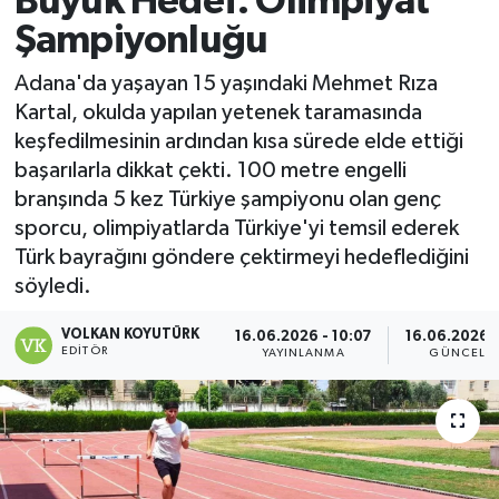
Büyük Hedef: Olimpiyat
Şampiyonluğu
Magazin
Adana'da yaşayan 15 yaşındaki Mehmet Rıza
Özel
Kartal, okulda yapılan yetenek taramasında
keşfedilmesinin ardından kısa sürede elde ettiği
Resmi İlanlar
başarılarla dikkat çekti. 100 metre engelli
branşında 5 kez Türkiye şampiyonu olan genç
Sağlık
sporcu, olimpiyatlarda Türkiye'yi temsil ederek
Türk bayrağını göndere çektirmeyi hedeflediğini
Siyaset
söyledi.
Spor
VOLKAN KOYUTÜRK
16.06.2026 - 10:07
16.06.2026 -
EDITÖR
YAYINLANMA
GÜNCELL
Yaşam
Yerel Yönetimler
Yurttan