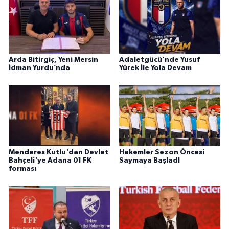
Arda Bitirgiç, Yeni Mersin
Adaletgücü'nde Yusuf
İdman Yurdu’nda
Yürek İle Yola Devam
Menderes Kutlu'dan Devlet
Hakemler Sezon Öncesi
Bahçeli'ye Adana 01 FK
Saymaya BaşladI
forması