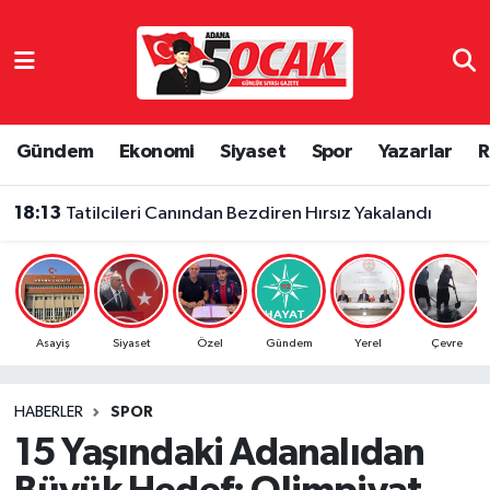
Asayiş
Adana Nöbetçi Eczaneler
Bilim & Teknoloji
Adana Hava Durumu
Gündem
Ekonomi
Siyaset
Spor
Yazarlar
R
Çevre
Adana Namaz Vakitleri
18:13
Tatilcileri Canından Bezdiren Hırsız Yakalandı
Dünya
Adana Trafik Yoğunluk Haritası
Eğitim
Süper Lig Puan Durumu ve Fikstür
Asayiş
Siyaset
Özel
Gündem
Yerel
Çevre
Ekonomi
Tüm Manşetler
HABERLER
SPOR
Gündem
Son Dakika Haberleri
15 Yaşındaki Adanalıdan
Haber Reklam
Haber Arşivi