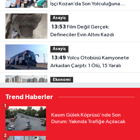
İşçi Kozan’da Son Yolculuğuna
Uğurlandı
Asayiş
13:53
Film Değil Gerçek:
Defineciler Evin Altını Kazdı
Asayiş
13:49
Yolcu Otobüsü Kamyonete
Arkadan Çarptı: 1 Ölü, 15 Yaralı
Ekonomi
13:18
Adana’da Ev Almak Hayal mi?
Trend Haberler
Rakamlar Gerçeği Ortaya Koydu
1
Siyaset
Kasım Gülek Köprüsü'nde Son
12:44
AK Parti’nin 25. Yılı İçin
Durum: Yakında Trafiğe Açılacak
Adana’da Önemli Buluşma
2