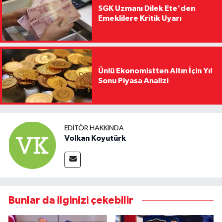
SGK Uzmanı Dilek Ete'den
Emeklilere Kritik Uyarı
Ünlü Ekonomistten Altın İçin Yıl
Sonu Piyasa Analizi
EDITÖR HAKKINDA
Volkan Koyutürk
Bunlar da ilginizi çekebilir