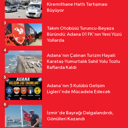
Çevre
Kiremithane Hattı Tartışması
12:31
Seyhan’daki Mikroplastik
Büyüyor
Tartışmasına ASKİ’den Yanıt
3
Takım Otobüsü Turuncu-Beyaza
Asayiş
Büründü: Adana 01 FK'nın Yeni Yüzü
12:27
Göçükte Hayatını Kaybeden
Yollarda
İşçinin Cenazesi Ailesine Teslim
4
Edildi
Adana'nın Çalınan Turizm Hayali:
Karataş-Yumurtalık Sahil Yolu Tozlu
Raflarda Kaldı
5
Adana'nın 5 Kulübü Gelişim
Ligleri'nde Mücadele Edecek
6
İzmir'de Bayrağı Dalgalandırdı,
Gönülleri Kazandı