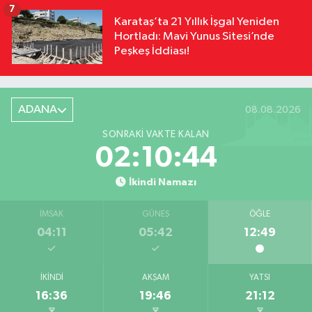
7
Karataş’ta 21 Yıllık İşgal Yeniden
Hortladı: Mavi Yunus Sitesi’nde
Peşkeş İddiası!
ADANA
08.08.2026
SONRAKI VAKTE KALAN
02:10:43
İkindi Namazı
İMSAK
GÜNEŞ
ÖĞLE
04:11
05:42
12:49
İKINDI
AKŞAM
YATSI
16:36
19:46
21:12