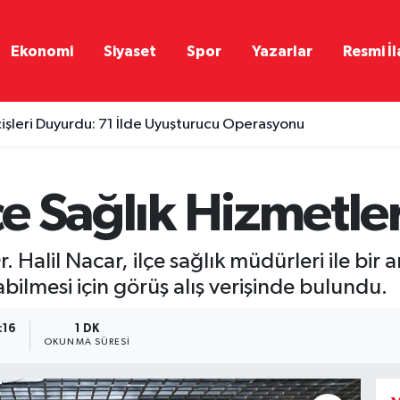
Ekonomi
Siyaset
Spor
Yazarlar
Resmi İl
çişleri Duyurdu: 71 İlde Uyuşturucu Operasyonu
çe Sağlık Hizmetler
Halil Nacar, ilçe sağlık müdürleri ile bir 
abilmesi için görüş alış verişinde bulundu.
:16
1 DK
OKUNMA SÜRESI