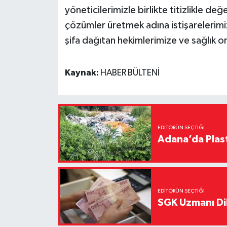
yöneticilerimizle birlikte titizlikle değ
çözümler üretmek adına istişarelerimiz
şifa dağıtan hekimlerimize ve sağlık
Kaynak:
HABER BÜLTENİ
EDITÖRÜN SEÇTIĞI
Adana’da Plast
EDITÖRÜN SEÇTIĞI
SGK Uzmanı Dil