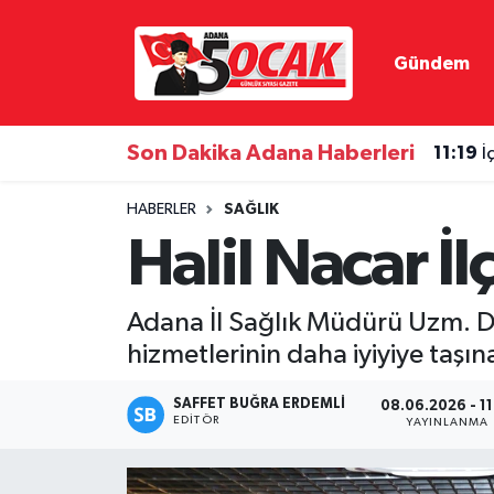
Gündem
Asayiş
Hava Durumu
Bilim & Teknoloji
Trafik Durumu
Son Dakika Adana Haberleri
11:19
İ
Çevre
Süper Lig Puan Durumu ve Fikstür
HABERLER
SAĞLIK
Halil Nacar İl
Dünya
Tüm Manşetler
Eğitim
Son Dakika Haberleri
Adana İl Sağlık Müdürü Uzm. Dr. 
hizmetlerinin daha iyiyiye taşın
Ekonomi
Haber Arşivi
SAFFET BUĞRA ERDEMLI
08.06.2026 - 11
Gündem
EDITÖR
YAYINLANMA
Haber Reklam