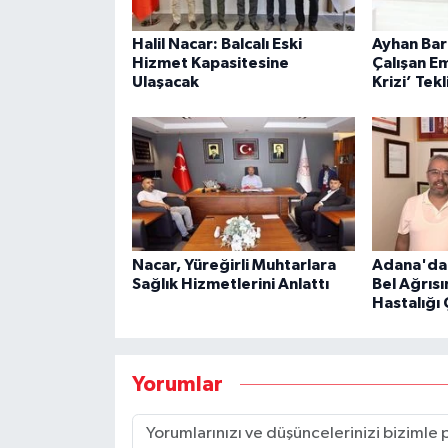
Halil Nacar: Balcalı Eski
Ayhan Bar
Hizmet Kapasitesine
Çalışan Em
Ulaşacak
Krizi’ Tekli
Nacar, Yüreğirli Muhtarlara
Adana'da 
Sağlık Hizmetlerini Anlattı
Bel Ağrısı
Hastalığı 
Yorumlar