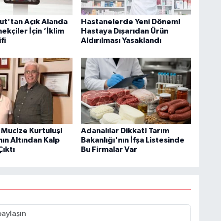
ut'tan Açık Alanda
Hastanelerde Yeni Dönem!
ekçiler İçin ‘İklim
Hastaya Dışarıdan Ürün
fi
Aldırılması Yasaklandı
Mucize Kurtuluş!
Adanalılar Dikkat! Tarım
nın Altından Kalp
Bakanlığı'nın İfşa Listesinde
Çıktı
Bu Firmalar Var