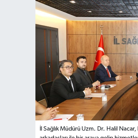
Magazin
Özel
Resmi İlanlar
Sağlık
Siyaset
Spor
Yaşam
Yerel Yönetimler
İl Sağlık Müdürü Uzm. Dr. Halil Nacar, ku
Yurttan