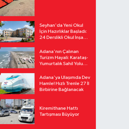
Yollarda
Seyhan'da Yeni Okul
İçin Hazırlıklar Başladı:
24 Derslikli Okul İnşa
Edilecek
Adana'nın Çalınan
Turizm Hayali: Karataş-
Yumurtalık Sahil Yolu
Tozlu Raflarda Kaldı
Adana'ya Ulaşımda Dev
Hamle! Hızlı Trenle 27 İl
Birbirine Bağlanacak
Kiremithane Hattı
Tartışması Büyüyor