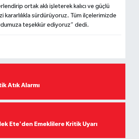
erlendirip ortak aklı işleterek kalıcı ve güçlü
i kararlılıkla sürdürüyoruz. Tüm ilçelerimizde
 ordumuza teşekkür ediyoruz” dedi.
ik Atık Alarmı
ek Ete'den Emeklilere Kritik Uyarı