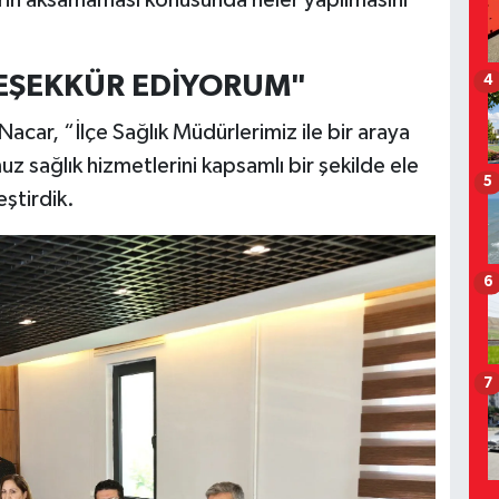
lerin aksamaması konusunda neler yapılmasını
TEŞEKKÜR EDİYORUM"
4
acar, “İlçe Sağlık Müdürlerimiz ile bir araya
z sağlık hizmetlerini kapsamlı bir şekilde ele
5
eştirdik.
6
7