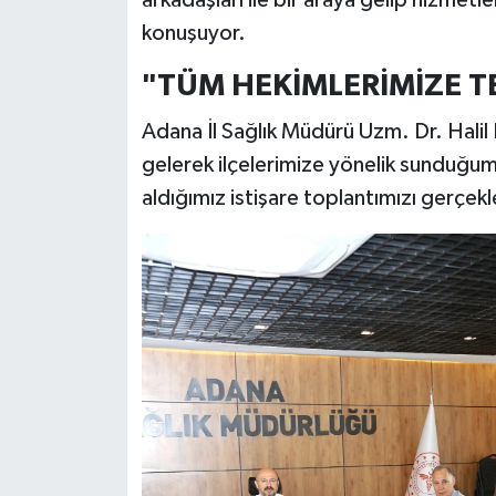
arkadaşları ile bir araya gelip hizmet
konuşuyor.
"TÜM HEKİMLERİMİZE 
Adana İl Sağlık Müdürü Uzm. Dr. Halil N
gelerek ilçelerimize yönelik sunduğumu
aldığımız istişare toplantımızı gerçekl