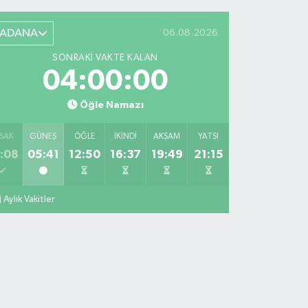
ADANA
06.08.2026
SONRAKI VAKTE KALAN
03:59:59
Öğle Namazı
SAK
GÜNEŞ
ÖĞLE
İKINDI
AKŞAM
YATSI
:08
05:41
12:50
16:37
19:49
21:15
Aylık Vakitler