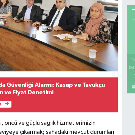
İM
04
a Güvenliği Alarmı: Kasap ve Tavukçu
n ve Fiyat Denetimi
e
li, öncü ve güçlü sağlık hizmetlerimizin
seviyeye çıkarmak; sahadaki mevcut durumları