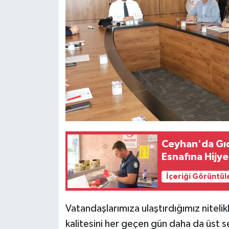
Ceyhan'da Gıd
Esnafına Hijye
İçeriği Görüntül
Vatandaşlarımıza ulaştırdığımız nitelik
kalitesini her geçen gün daha da üst 