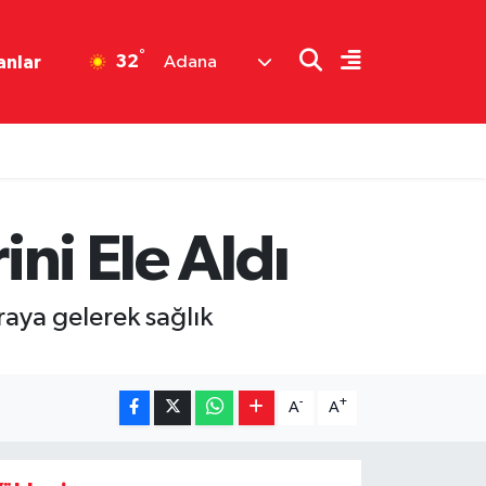
°
32
anlar
Adana
ini Ele Aldı
araya gelerek sağlık
-
+
A
A