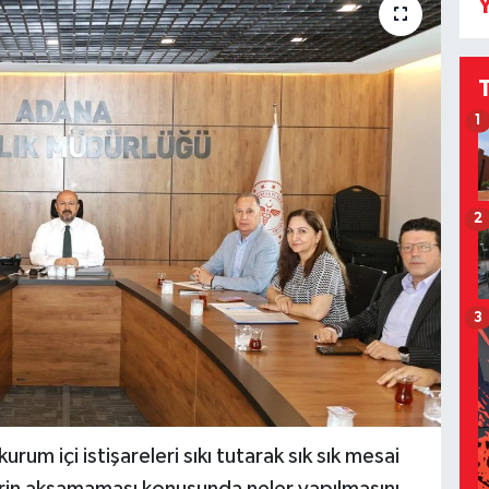
Y
1
2
3
rum içi istişareleri sıkı tutarak sık sık mesai