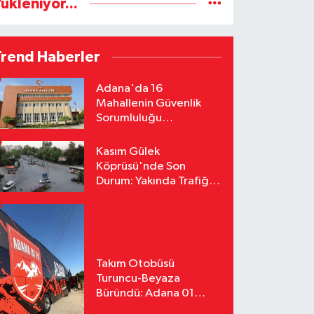
ükleniyor...
Trend Haberler
Adana'da 16
Mahallenin Güvenlik
Sorumluluğu
Jandarmaya Devredildi
Kasım Gülek
Köprüsü'nde Son
Durum: Yakında Trafiğe
Açılacak
Takım Otobüsü
Turuncu-Beyaza
Büründü: Adana 01
FK'nın Yeni Yüzü