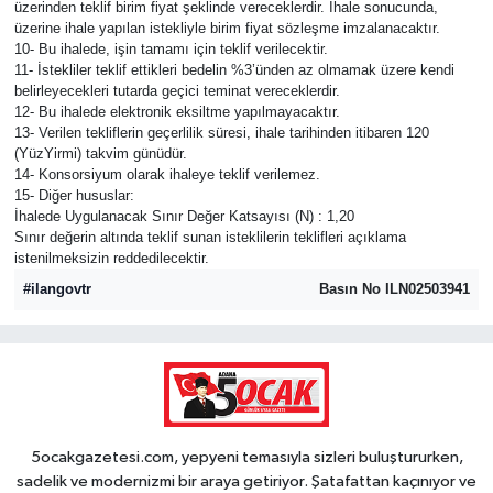
üzerinden teklif birim fiyat şeklinde vereceklerdir. İhale sonucunda,
üzerine ihale yapılan istekliyle birim fiyat sözleşme imzalanacaktır.
10- Bu ihalede, işin tamamı için teklif verilecektir.
11- İstekliler teklif ettikleri bedelin %3’ünden az olmamak üzere kendi
belirleyecekleri tutarda geçici teminat vereceklerdir.
12- Bu ihalede elektronik eksiltme yapılmayacaktır.
13- Verilen tekliflerin geçerlilik süresi, ihale tarihinden itibaren 120
(YüzYirmi) takvim günüdür.
14- Konsorsiyum olarak ihaleye teklif verilemez.
15- Diğer hususlar:
İhalede Uygulanacak Sınır Değer Katsayısı (N) : 1,20
Sınır değerin altında teklif sunan isteklilerin teklifleri açıklama
istenilmeksizin reddedilecektir.
#ilangovtr
Basın No ILN02503941
5ocakgazetesi.com, yepyeni temasıyla sizleri buluştururken,
sadelik ve modernizmi bir araya getiriyor. Şatafattan kaçınıyor ve