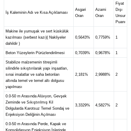
Fiyat
Asgari
Azami
Dışı
İş Kaleminin Adı ve Kısa Açıklaması
Oran
Oran
Unsur
Puanı
Makine ile yumuşak ve sert küskülük
kazılması (serbest kazı)( Nakliyeler
0,5643%
0,7759%
1
dahildir )
Beton Yüzeylerin Pürüzlendirilmesi
0,7039%
0,9678%
1
Stabilize malzemenin titreşimli
silindirle sıkıştırılarak yapı inşaatları,
sınai imalatlar ve saha betonları
2,181%
2,9988%
2
altında temel ve temel altı dolgusu
yapılması
0.0-50 m Arasında Alüvyon, Gevşek
Zeminde ve Sıkıştırılmış Kil
3,3329%
4,5827%
2
Dolgularda Karotsuz Temel Sondaj ve
Enjeksiyon Deliğinin Açılması
0.0-50 m Arasında Perde, Kapak ve
Konsolidasyon Enjeksiyon İşlerinde