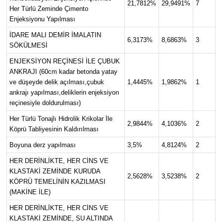
21,7812%
29,9491%
7
Her Türlü Zeminde Çimento
Enjeksiyonu Yapılması
İDARE MALI DEMİR İMALATIN
6,3173%
8,6863%
3
SÖKÜLMESİ
ENJEKSİYON REÇİNESİ İLE ÇUBUK
ANKRAJI (60cm kadar betonda yatay
ve düşeyde delik açılması,çubuk
1,4445%
1,9862%
1
ankrajı yapılması,deliklerin enjeksiyon
reçinesiyle doldurulması)
Her Türlü Tonajlı Hidrolik Krikolar İle
2,9844%
4,1036%
2
Köprü Tabliyesinin Kaldırılması
Boyuna derz yapılması
3,5%
4,8124%
2
HER DERİNLİKTE, HER CİNS VE
KLASTAKİ ZEMİNDE KURUDA
2,5628%
3,5238%
2
KÖPRÜ TEMELİNİN KAZILMASI
(MAKİNE İLE)
HER DERİNLİKTE, HER CİNS VE
KLASTAKİ ZEMİNDE, SU ALTINDA