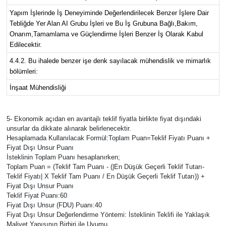
Yapım İşlerinde İş Deneyiminde Değerlendirilecek Benzer İşlere Dair
Tebliğde Yer Alan AI Grubu İşleri ve Bu İş Grubuna Bağlı,Bakım,
Onarım,Tamamlama ve Güçlendirme İşleri Benzer İş Olarak Kabul
Edilecektir.
4.4.2. Bu ihalede benzer işe denk sayılacak mühendislik ve mimarlık
bölümleri:
İnşaat Mühendisliği
5- Ekonomik açıdan en avantajlı teklif fiyatla birlikte fiyat dışındaki
unsurlar da dikkate alınarak belirlenecektir.
Hesaplamada Kullanılacak Formül:Toplam Puan=Teklif Fiyatı Puanı +
Fiyat Dışı Unsur Puanı
İsteklinin Toplam Puanı hesaplanırken;
Toplam Puan = (Teklif Tam Puanı - (|En Düşük Geçerli Teklif Tutarı-
Teklif Fiyatı| X Teklif Tam Puanı / En Düşük Geçerli Teklif Tutarı)) +
Fiyat Dışı Unsur Puanı
Teklif Fiyat Puanı:60
Fiyat Dışı Unsur (FDU) Puanı:40
Fiyat Dışı Unsur Değerlendirme Yöntemi: İsteklinin Teklifi ile Yaklaşık
Maliyet Yapısının Birbiri ile Uyumu