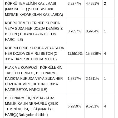
KÖPRÜ TEMELİNİN KAZILMASI
3,2277%
4,4381%
2
(MAKİNE İLE) (SU DEBİSİ 180
M3/SA'E KADAR OLAN KAZILARDA)
KÖPRÜ TEMELLERİNDE KURUDA
VEYA SUDA HER DOZDA DEMİRSİZ
0,7057%
0,9704%
1
BETON ( C 16/20 HAZIR BETON
HARCI İLE)
KÖPRÜLERDE KURUDA VEYA SUDA
HER DOZDA DEMİRLİ BETON (C
11,5519%
15,8839%
4
30/37 HAZIR BETON HARCI İLE)
PLAK VE KOMPOZİT KÖPRÜLERİN
TABLİYELERİNDE, BETONARME
KAZIKTA KURUDA VEYA SUDA HER
1,5717%
2,1611%
1
DOZDA DEMİRLİ BETON (C 30/37
HAZIR BETON HARCI İLE)
BETONARME İÇİN Ø 14 - Ø 32
MM'LİK KALIN NERVÜRLÜ ÇELİK
6,9259%
9,5231%
4
TEMİNİ VE İŞÇİLİĞİ (NAKLİYE
HARİÇ)( Nakliyeler dahildir )