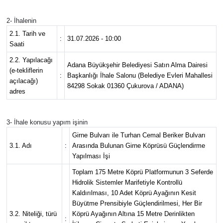
2- İhalenin
2.1. Tarih ve
:
31.07.2026 - 10:00
Saati
2.2. Yapılacağı
Adana Büyükşehir Belediyesi Satın Alma Dairesi
(e-tekliflerin
:
Başkanlığı İhale Salonu (Belediye Evleri Mahallesi
açılacağı)
84298 Sokak 01360 Çukurova / ADANA)
adres
3- İhale konusu yapım işinin
Girne Bulvarı ile Turhan Cemal Beriker Bulvarı
3.1. Adı
:
Arasında Bulunan Girne Köprüsü Güçlendirme
Yapılması İşi
Toplam 175 Metre Köprü Platformunun 3 Seferde
Hidrolik Sistemler Marifetiyle Kontrollü
Kaldırılması, 10 Adet Köprü Ayağının Kesit
Büyütme Prensibiyle Güçlendirilmesi, Her Bir
3.2. Niteliği, türü
Köprü Ayağının Altına 15 Metre Derinlikten
: