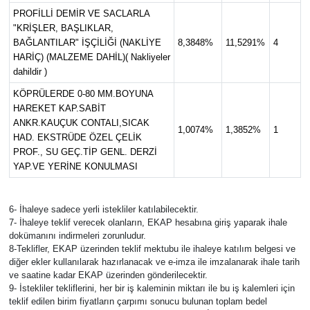
PROFİLLİ DEMİR VE SACLARLA
"KRİŞLER, BAŞLIKLAR,
BAĞLANTILAR" İŞÇİLİĞİ (NAKLİYE
8,3848%
11,5291%
4
HARİÇ) (MALZEME DAHİL)( Nakliyeler
dahildir )
KÖPRÜLERDE 0-80 MM.BOYUNA
HAREKET KAP.SABİT
ANKR.KAUÇUK CONTALI,SICAK
1,0074%
1,3852%
1
HAD. EKSTRÜDE ÖZEL ÇELİK
PROF., SU GEÇ.TİP GENL. DERZİ
YAP.VE YERİNE KONULMASI
6- İhaleye sadece yerli istekliler katılabilecektir.
7- İhaleye teklif verecek olanların, EKAP hesabına giriş yaparak ihale
dokümanını indirmeleri zorunludur.
8-Teklifler, EKAP üzerinden teklif mektubu ile ihaleye katılım belgesi ve
diğer ekler kullanılarak hazırlanacak ve e-imza ile imzalanarak ihale tarih
ve saatine kadar EKAP üzerinden gönderilecektir.
9- İstekliler tekliflerini, her bir iş kaleminin miktarı ile bu iş kalemleri için
teklif edilen birim fiyatların çarpımı sonucu bulunan toplam bedel