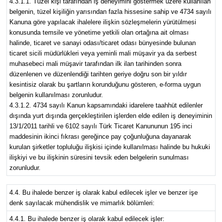
4.3.1.1. Tüzel kişi tarafından iş deneyimini göstermek üzere kullanılan
belgenin, tüzel kişiliğin yarısından fazla hissesine sahip ve 4734 sayılı
Kanuna göre yapılacak ihalelere ilişkin sözleşmelerin yürütülmesi
konusunda temsile ve yönetime yetkili olan ortağına ait olması
halinde, ticaret ve sanayi odası/ticaret odası bünyesinde bulunan
ticaret sicili müdürlükleri veya yeminli mali müşavir ya da serbest
muhasebeci mali müşavir tarafından ilk ilan tarihinden sonra
düzenlenen ve düzenlendiği tarihten geriye doğru son bir yıldır
kesintisiz olarak bu şartların korunduğunu gösteren, e-forma uygun
belgenin kullanılması zorunludur.
4.3.1.2. 4734 sayılı Kanun kapsamındaki idarelere taahhüt edilenler
dışında yurt dışında gerçekleştirilen işlerden elde edilen iş deneyiminin
13/1/2011 tarihli ve 6102 sayılı Türk Ticaret Kanununun 195 inci
maddesinin ikinci fıkrası gereğince pay çoğunluğuna dayanarak
kurulan şirketler topluluğu ilişkisi içinde kullanılması halinde bu hukuki
ilişkiyi ve bu ilişkinin süresini tevsik eden belgelerin sunulması
zorunludur.
4.4. Bu ihalede benzer iş olarak kabul edilecek işler ve benzer işe
denk sayılacak mühendislik ve mimarlık bölümleri:
4.4.1. Bu ihalede benzer iş olarak kabul edilecek işler: