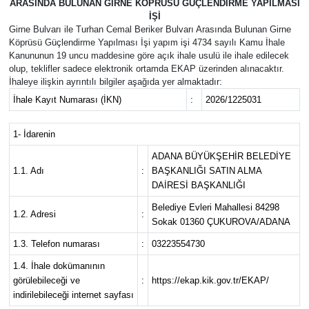
ARASINDA BULUNAN GİRNE KÖPRÜSÜ GÜÇLENDİRME YAPILMASI
İŞİ
Magazin
Girne Bulvarı ile Turhan Cemal Beriker Bulvarı Arasında Bulunan Girne
Köprüsü Güçlendirme Yapılması İşi yapım işi 4734 sayılı Kamu İhale
Kanununun 19 uncu maddesine göre açık ihale usulü ile ihale edilecek
Özel
olup, teklifler sadece elektronik ortamda EKAP üzerinden alınacaktır.
İhaleye ilişkin ayrıntılı bilgiler aşağıda yer almaktadır:
Resmi İlanlar
İhale Kayıt Numarası (İKN)
:
2026/1225031
Sağlık
1- İdarenin
ADANA BÜYÜKŞEHİR BELEDİYE
Siyaset
1.1. Adı
:
BAŞKANLIĞI SATIN ALMA
DAİRESİ BAŞKANLIĞI
Spor
Belediye Evleri Mahallesi 84298
1.2. Adresi
:
Sokak 01360 ÇUKUROVA/ADANA
Yaşam
1.3. Telefon numarası
:
03223554730
1.4. İhale dokümanının
Yerel Yönetimler
görülebileceği ve
:
https://ekap.kik.gov.tr/EKAP/
indirilebileceği internet sayfası
Yurttan