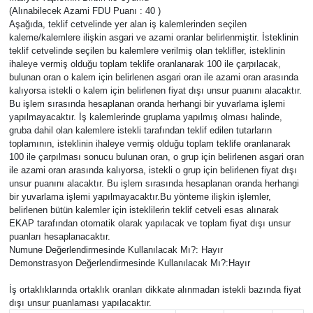
(Alınabilecek Azami FDU Puanı : 40 )
Aşağıda, teklif cetvelinde yer alan iş kalemlerinden seçilen
kaleme/kalemlere ilişkin asgari ve azami oranlar belirlenmiştir. İsteklinin
teklif cetvelinde seçilen bu kalemlere verilmiş olan teklifler, isteklinin
ihaleye vermiş olduğu toplam teklife oranlanarak 100 ile çarpılacak,
bulunan oran o kalem için belirlenen asgari oran ile azami oran arasında
kalıyorsa istekli o kalem için belirlenen fiyat dışı unsur puanını alacaktır.
Bu işlem sırasında hesaplanan oranda herhangi bir yuvarlama işlemi
yapılmayacaktır. İş kalemlerinde gruplama yapılmış olması halinde,
gruba dahil olan kalemlere istekli tarafından teklif edilen tutarların
toplamının, isteklinin ihaleye vermiş olduğu toplam teklife oranlanarak
100 ile çarpılması sonucu bulunan oran, o grup için belirlenen asgari oran
ile azami oran arasında kalıyorsa, istekli o grup için belirlenen fiyat dışı
unsur puanını alacaktır. Bu işlem sırasında hesaplanan oranda herhangi
bir yuvarlama işlemi yapılmayacaktır.Bu yönteme ilişkin işlemler,
belirlenen bütün kalemler için isteklilerin teklif cetveli esas alınarak
EKAP tarafından otomatik olarak yapılacak ve toplam fiyat dışı unsur
puanları hesaplanacaktır.
Numune Değerlendirmesinde Kullanılacak Mı?: Hayır
Demonstrasyon Değerlendirmesinde Kullanılacak Mı?:Hayır
İş ortaklıklarında ortaklık oranları dikkate alınmadan istekli bazında fiyat
dışı unsur puanlaması yapılacaktır.