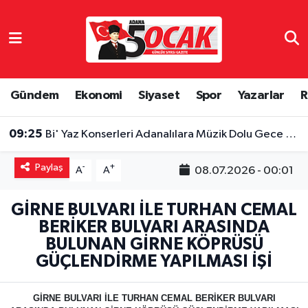
Asayiş
Hava Durumu
Bilim & Teknoloji
Trafik Durumu
Gündem
Ekonomi
Siyaset
Spor
Yazarlar
R
Çevre
Süper Lig Puan Durumu ve Fikstür
09:25
Bi' Yaz Konserleri Adanalılara Müzik Dolu Gece Yaşattı
Dünya
Tüm Manşetler
Paylaş
-
+
08.07.2026 - 00:01
A
A
Eğitim
Son Dakika Haberleri
GİRNE BULVARI İLE TURHAN CEMAL
BERİKER BULVARI ARASINDA
Ekonomi
Haber Arşivi
BULUNAN GİRNE KÖPRÜSÜ
GÜÇLENDİRME YAPILMASI İŞİ
Gündem
Haber Reklam
GİRNE BULVARI İLE TURHAN CEMAL BERİKER BULVARI