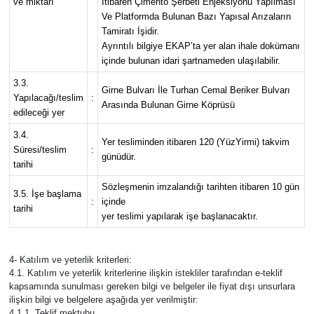
ve miktarı
İtibaren Çimento Şerbeti Enjeksiyonu Yapılması
Ve Platformda Bulunan Bazı Yapısal Arızaların
Tamiratı İşidir.
Ayrıntılı bilgiye EKAP’ta yer alan ihale dokümanı
içinde bulunan idari şartnameden ulaşılabilir.
3.3.
Girne Bulvarı İle Turhan Cemal Beriker Bulvarı
Yapılacağı/teslim
:
Arasında Bulunan Girne Köprüsü
edileceği yer
3.4.
Yer tesliminden itibaren 120 (YüzYirmi) takvim
Süresi/teslim
:
günüdür.
tarihi
Sözleşmenin imzalandığı tarihten itibaren 10 gün
3.5. İşe başlama
:
içinde
tarihi
yer teslimi yapılarak işe başlanacaktır.
4- Katılım ve yeterlik kriterleri:
4.1. Katılım ve yeterlik kriterlerine ilişkin istekliler tarafından e-teklif
kapsamında sunulması gereken bilgi ve belgeler ile fiyat dışı unsurlara
ilişkin bilgi ve belgelere aşağıda yer verilmiştir:
4.1.1. Teklif mektubu.