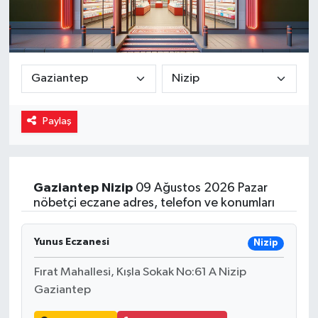
Magazin
Özel
Resmi İlanlar
Paylaş
Sağlık
Siyaset
Gaziantep
Nizip
09 Ağustos 2026 Pazar
nöbetçi eczane adres, telefon ve konumları
Spor
Yaşam
Yunus Eczanesi
Nizip
Fırat Mahallesi, Kışla Sokak No:61 A Nizip
Yerel Yönetimler
Gaziantep
Yurttan