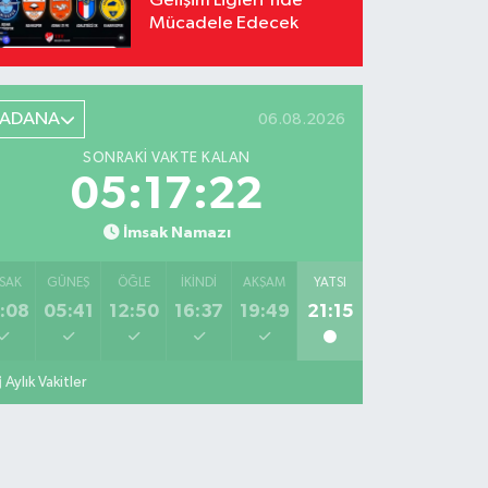
Gelişim Ligleri'nde
Mücadele Edecek
ADANA
06.08.2026
SONRAKI VAKTE KALAN
05:17:21
İmsak Namazı
SAK
GÜNEŞ
ÖĞLE
İKINDI
AKŞAM
YATSI
:08
05:41
12:50
16:37
19:49
21:15
Aylık Vakitler