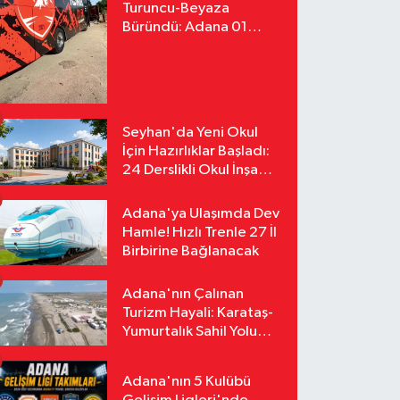
Turuncu-Beyaza
Büründü: Adana 01
FK'nın Yeni Yüzü
Yollarda
Seyhan'da Yeni Okul
İçin Hazırlıklar Başladı:
24 Derslikli Okul İnşa
Edilecek
Adana'ya Ulaşımda Dev
Hamle! Hızlı Trenle 27 İl
Birbirine Bağlanacak
Adana'nın Çalınan
Turizm Hayali: Karataş-
Yumurtalık Sahil Yolu
Tozlu Raflarda Kaldı
Adana'nın 5 Kulübü