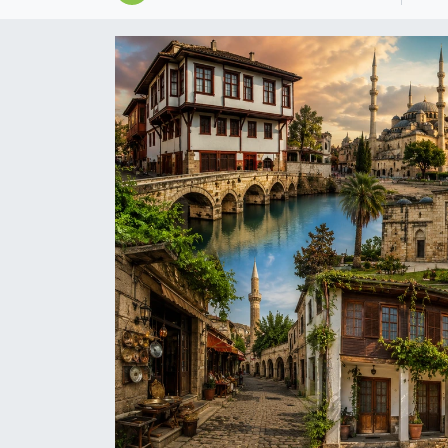
Magazin
Özel
Resmi İlanlar
Sağlık
Siyaset
Spor
Yaşam
Yerel Yönetimler
Yurttan