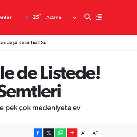
°
25
anlar
Adana
tandaşa Kesintisiz Su
e de Listede!
Semtleri
iyle pek çok medeniyete ev
-
+
A
A