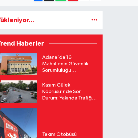
ükleniyor...
Trend Haberler
Adana'da 16
Mahallenin Güvenlik
Sorumluluğu
Jandarmaya Devredildi
Kasım Gülek
Köprüsü'nde Son
Durum: Yakında Trafiğe
Açılacak
Takım Otobüsü