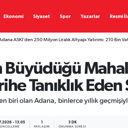
Ekonomi
Siyaset
Spor
Yazarlar
Resmi İl
Adana ASKİ’den 250 Milyon Liralık Altyapı Yatırımı: 210 Bin Va
in Büyüdüğü Mahall
ihe Tanıklık Eden 
den biri olan Adana, binlerce yıllık geçmiş
7.2026 - 13:05
1
3 DK
ÜNCELLEME
PAYLAŞIM
OKUNMA SÜRESI