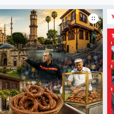
Y
1
2
3