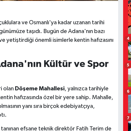
çuklulara ve Osmanlı'ya kadar uzanan tarihi
ini günümüze taşıdı. Bugün de Adana'nın bazı
4
 ve yetiştirdiği önemli isimlerle kentin hafızasını
dana'nın Kültür ve Spor
5
i olan
Döşeme Mahallesi
, yalnızca tarihiyle
6
 kentin hafızasında özel bir yere sahip. Mahalle,
olmasının yanı sıra birçok edebiyatçıya,
tı.
7
 tanınan efsane teknik direktör Fatih Terim de