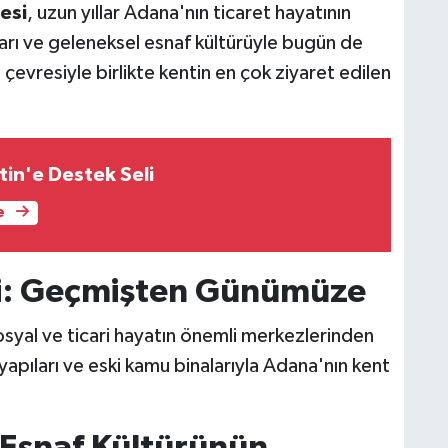
esi
, uzun yıllar Adana'nın ticaret hayatının
hanları ve geleneksel esnaf kültürüyle bugün de
 çevresiyle birlikte kentin en çok ziyaret edilen
Adana'da Filistin'e Destek Seli
e
i: Geçmişten Günümüze
sosyal ve ticari hayatın önemli merkezlerinden
i yapıları ve eski kamu binalarıyla Adana'nın kent
 Esnaf Kültürünün