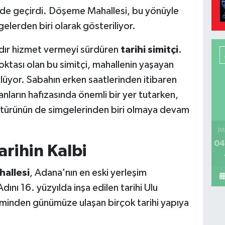
llede geçirdi. Döşeme Mahallesi, bu yönüyle
elerden biri olarak gösteriliyor.
ardır hizmet vermeyi sürdüren
tarihi simitçi
.
ktası olan bu simitçi, mahallenin yaşayan
ülüyor. Sabahın erken saatlerinden itibaren
nların hafızasında önemli bir yer tutarken,
türünün de simgelerinden biri olmaya devam
İM
04
arihin Kalbi
hallesi
, Adana'nın en eski yerleşim
Adını 16. yüzyılda inşa edilen tarihi Ulu
minden günümüze ulaşan birçok tarihi yapıya