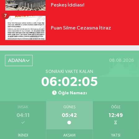
Peşkeş İddiası!
7
Puan Silme Cezasına İtiraz
ADANA
08.08.2026
SONRAKI VAKTE KALAN
06:02:04
Öğle Namazı
İMSAK
GÜNEŞ
ÖĞLE
04:11
05:42
12:49
İKINDI
AKŞAM
YATSI