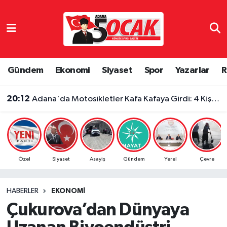
Asayiş
Adana Nöbetçi Eczaneler
Bilim & Teknoloji
Adana Hava Durumu
Gündem
Ekonomi
Siyaset
Spor
Yazarlar
R
Çevre
Adana Namaz Vakitleri
20:12
Adana'da Motosikletler Kafa Kafaya Girdi: 4 Kişi Yaralandı
Dünya
Adana Trafik Yoğunluk Haritası
Eğitim
Süper Lig Puan Durumu ve Fikstür
Özel
Siyaset
Asayiş
Gündem
Yerel
Çevre
Ekonomi
Tüm Manşetler
HABERLER
EKONOMI
Gündem
Son Dakika Haberleri
Çukurova’dan Dünyaya
Haber Reklam
Haber Arşivi