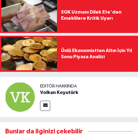
SGK Uzmanı Dilek Ete'den
Emeklilere Kritik Uyarı
Ünlü Ekonomistten Altın İçin Yıl
Sonu Piyasa Analizi
EDITÖR HAKKINDA
Volkan Koyutürk
Bunlar da ilginizi çekebilir