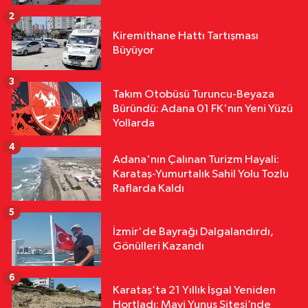
2
Yurttan
Kiremithane Hattı Tartışması
18:12
Bakan Şimşek, Gercüş'te
Büyüyor
Toplu Açılış Törenine Katıldı
3
Takım Otobüsü Turuncu-Beyaza
Yurttan
Büründü: Adana 01 FK'nın Yeni Yüzü
18:12
Sivas'ta Buğday Tarlasında
Yollarda
Yangın: 20 Dönüm Alan Küle Döndü
4
Adana'nın Çalınan Turizm Hayali:
Karataş-Yumurtalık Sahil Yolu Tozlu
Raflarda Kaldı
5
İzmir'de Bayrağı Dalgalandırdı,
Gönülleri Kazandı
6
Karataş’ta 21 Yıllık İşgal Yeniden
Hortladı: Mavi Yunus Sitesi’nde