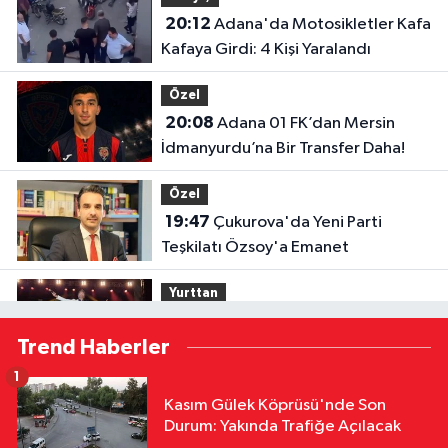
20:12
Adana'da Motosikletler Kafa
Kafaya Girdi: 4 Kişi Yaralandı
Özel
20:08
Adana 01 FK’dan Mersin
İdmanyurdu’na Bir Transfer Daha!
Özel
19:47
Çukurova'da Yeni Parti
Teşkilatı Özsoy'a Emanet
Yurttan
18:14
Tekirdağ'da Mahsun
Trend Haberler
Kırmızıgül Rüzgarı
1
Yurttan
Kasım Gülek Köprüsü'nde Son
18:13
Tatilcileri Canından Bezdiren
Durum: Yakında Trafiğe Açılacak
Hırsız Yakalandı