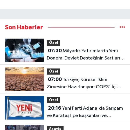
Son Haberler
Özel
07:30
Milyarlık Yatırımlarda Yeni
Dönem! Devlet Desteğinin Şartları
Değişti
Özel
07:00
Türkiye, Küresel İklim
Zirvesine Hazırlanıyor: COP31 İçi
Kritik Adım Atıldı
Özel
20:16
Yeni Parti Adana'da Sarıçam
ve Karataş İlçe Başkanları ve
Yönetimleri Belirlendi
Asayiş