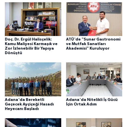
Doç. Dr. Ergül Halisçelik:
ATÜ'de "Sunar Gastronomi
Kamu Maliyesi Karmaşık ve
ve Mutfak Sanatları
Zor İzlenebilir Bir Yapıya
Akademisi" Kuruluyor
Dönüştü
Adana'da Bereketli
Adana'da Nitelikli İş Gücü
Geçecek Ayçiçeği Hasadı
İçin Ortak Adım
Heyecanı Başladı