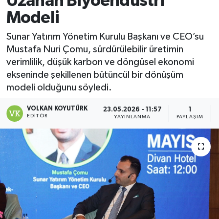
Uzanan Biyoendüstri
Modeli
Magazin
Sunar Yatırım Yönetim Kurulu Başkanı ve CEO’su
Özel
Mustafa Nuri Çomu, sürdürülebilir üretimin
verimlilik, düşük karbon ve döngüsel ekonomi
Resmi İlanlar
ekseninde şekillenen bütüncül bir dönüşüm
modeli olduğunu söyledi.
Sağlık
VOLKAN KOYUTÜRK
23.05.2026 - 11:57
1
Siyaset
EDITÖR
YAYINLANMA
PAYLAŞIM
Spor
Yaşam
Yerel Yönetimler
Yurttan