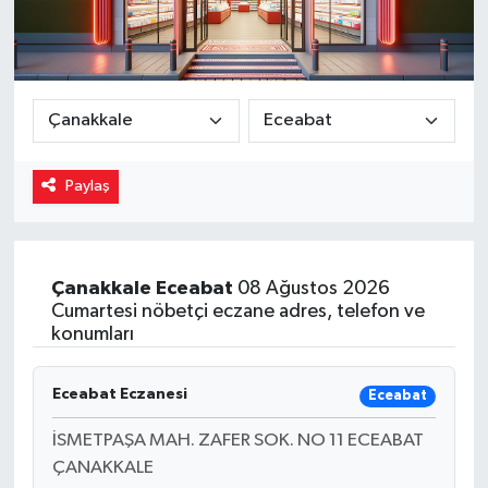
Magazin
Özel
Resmi İlanlar
Paylaş
Sağlık
Siyaset
Çanakkale
Eceabat
08 Ağustos 2026
Cumartesi nöbetçi eczane adres, telefon ve
Spor
konumları
Yaşam
Eceabat Eczanesi
Eceabat
Yerel Yönetimler
İSMETPAŞA MAH. ZAFER SOK. NO 11 ECEABAT
ÇANAKKALE
Yurttan