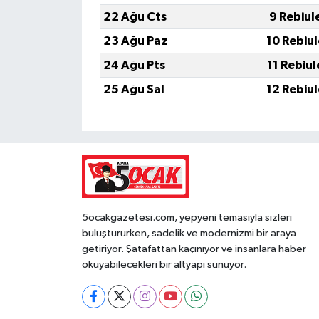
22 Ağu Cts
9 Rebiul
23 Ağu Paz
10 Rebiu
24 Ağu Pts
11 Rebiu
25 Ağu Sal
12 Rebiu
5ocakgazetesi.com, yepyeni temasıyla sizleri
buluştururken, sadelik ve modernizmi bir araya
getiriyor. Şatafattan kaçınıyor ve insanlara haber
okuyabilecekleri bir altyapı sunuyor.