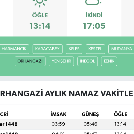
ÖĞLE
İKINDI
13:14
17:05
HARMANCIK
KARACABEY
KELES
KESTEL
MUDANYA
ORHANGAZİ
YENİŞEHİR
İNEGÖL
İZNİK
RHANGAZİ AYLIK NAMAZ VAKITLE
İCRİ
İMSAK
GÜNEŞ
ÖĞLE
fer 1448
03:59
05:46
13:14