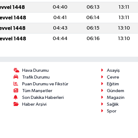
evvel 1448
04:40
06:13
13:11
levvel 1448
04:41
06:14
13:11
levvel 1448
04:43
06:15
13:10
levvel 1448
04:44
06:16
13:10
Hava Durumu
Asayiş
Trafik Durumu
Çevre
Puan Durumu ve Fikstür
Eğitim
Tüm Manşetler
Gündem
Son Dakika Haberleri
Magazin
Haber Arşivi
Sağlık
Spor