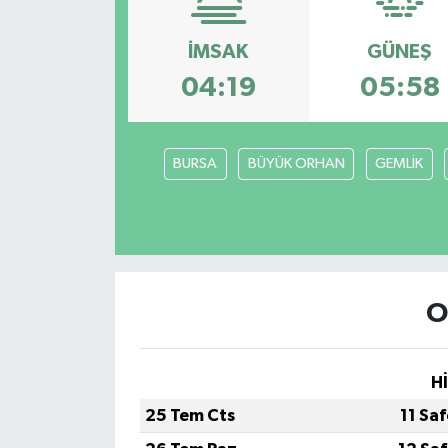
Magazin
İMSAK
GÜNEŞ
04:19
05:58
Özel
Resmi İlanlar
BURSA
BÜYÜK ORHAN
GEMLİK
Sağlık
Siyaset
Spor
O
Yaşam
H
Yerel Yönetimler
25 Tem Cts
11 Sa
Yurttan