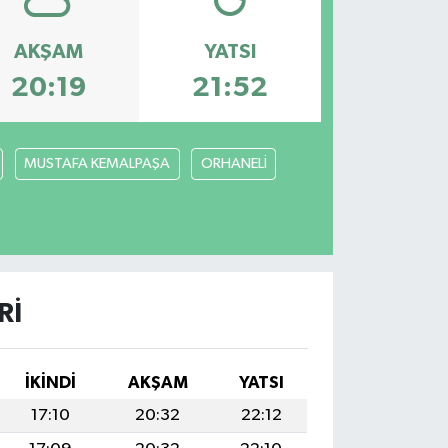
AKŞAM
YATSI
20:19
21:52
MUSTAFA KEMALPAŞA
ORHANELİ
RI
İKINDI
AKŞAM
YATSI
17:10
20:32
22:12