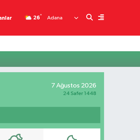
°
26
anlar
Adana
7 Ağustos 2026
24 Safer 1448