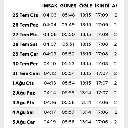
İMSAK
GÜNEŞ
ÖĞLE
İKINDI
AKŞA
25 Tem Cts
04:03
05:48
13:15
17:09
20:31
26 Tem Paz
04:04
05:49
13:15
17:09
20:30
27 Tem Pts
04:06
05:50
13:15
17:09
20:29
28 Tem Sal
04:07
05:51
13:15
17:08
20:29
29 Tem Çar
04:09
05:52
13:15
17:08
20:28
30 Tem Per
04:10
05:53
13:15
17:08
20:27
31 Tem Cum
04:12
05:54
13:15
17:07
20:26
1 Ağu Cts
04:13
05:54
13:15
17:07
20:25
2 Ağu Paz
04:14
05:55
13:14
17:07
20:24
3 Ağu Pts
04:16
05:56
13:14
17:06
20:22
4 Ağu Sal
04:17
05:57
13:14
17:06
20:21
5 Ağu Çar
04:19
05:58
13:14
17:06
20:20