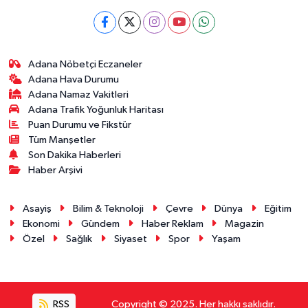
Adana Nöbetçi Eczaneler
Adana Hava Durumu
Adana Namaz Vakitleri
Adana Trafik Yoğunluk Haritası
Puan Durumu ve Fikstür
Tüm Manşetler
Son Dakika Haberleri
Haber Arşivi
Asayiş
Bilim & Teknoloji
Çevre
Dünya
Eğitim
Ekonomi
Gündem
Haber Reklam
Magazin
Özel
Sağlık
Siyaset
Spor
Yaşam
RSS
Copyright © 2025. Her hakkı saklıdır.