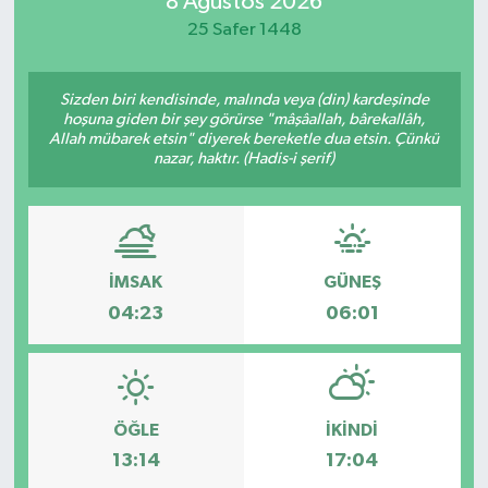
8 Ağustos 2026
25 Safer 1448
Magazin
Özel
Sizden biri kendisinde, malında veya (din) kardeşinde
hoşuna giden bir şey görürse "mâşâallah, bârekallâh,
Allah mübarek etsin" diyerek bereketle dua etsin. Çünkü
Resmi İlanlar
nazar, haktır. (Hadis-i şerif)
Sağlık
Siyaset
İMSAK
GÜNEŞ
04:23
06:01
Spor
Yaşam
Yerel Yönetimler
ÖĞLE
İKINDI
13:14
17:04
Yurttan