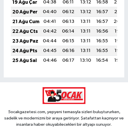
19 Ağu Çar
04:38
06:11
13:12
16:58
20:02
20 Ağu Per
04:40
06:12
13:12
16:57
20:01
21 Ağu Cum
04:41
06:13
13:11
16:57
20:00
22 Ağu Cts
04:42
06:14
13:11
16:56
19:58
23 Ağu Paz
04:44
06:15
13:11
16:55
19:57
24 Ağu Pts
04:45
06:16
13:11
16:55
19:55
25 Ağu Sal
04:46
06:17
13:10
16:54
19:54
5ocakgazetesi.com, yepyeni temasıyla sizleri buluştururken,
sadelik ve modernizmi bir araya getiriyor. Şatafattan kaçınıyor ve
insanlara haber okuyabilecekleri bir altyapı sunuyor.