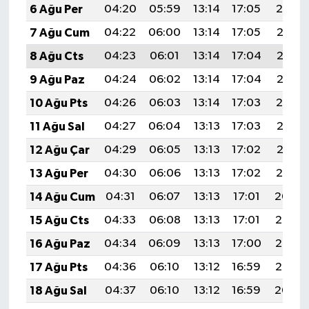
6 Ağu Per
04:20
05:59
13:14
17:05
20:19
7 Ağu Cum
04:22
06:00
13:14
17:05
20:18
8 Ağu Cts
04:23
06:01
13:14
17:04
20:17
9 Ağu Paz
04:24
06:02
13:14
17:04
20:16
10 Ağu Pts
04:26
06:03
13:14
17:03
20:14
11 Ağu Sal
04:27
06:04
13:13
17:03
20:13
12 Ağu Çar
04:29
06:05
13:13
17:02
20:12
13 Ağu Per
04:30
06:06
13:13
17:02
20:10
14 Ağu Cum
04:31
06:07
13:13
17:01
20:09
15 Ağu Cts
04:33
06:08
13:13
17:01
20:08
16 Ağu Paz
04:34
06:09
13:13
17:00
20:07
17 Ağu Pts
04:36
06:10
13:12
16:59
20:05
18 Ağu Sal
04:37
06:10
13:12
16:59
20:04