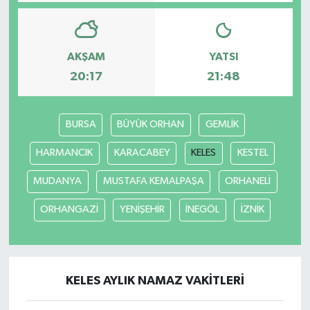
AKŞAM
YATSI
20:17
21:48
BURSA
BÜYÜK ORHAN
GEMLİK
HARMANCIK
KARACABEY
KELES
KESTEL
MUDANYA
MUSTAFA KEMALPAŞA
ORHANELİ
ORHANGAZİ
YENİŞEHİR
İNEGÖL
İZNİK
KELES AYLIK NAMAZ VAKITLERI