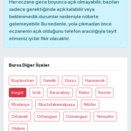
Her eczane gece boyunca açık olmayabilir, bazıları
sadece gerektiğinde açık kalabilir veya
beklenmedik durumlar nedeniyle nöbete
gelemeyebilir. Bu nedenle, yola çıkmadan önce
eczanenin açık olduğunu telefon aracılığıyla teyit
etmeniz iyi bir fikir olacaktır.
Bursa Diğer İlçeler
Büyükorhan
Gemlik
Gürsu
Harmancik
İnegöl
İznik
Karacabey
Keles
Kestel
Mudanya
Mustafakemalpaşa
Nilüfer
Orhaneli
Orhangazi
Osmangazi
Yenişehir
Yildirim