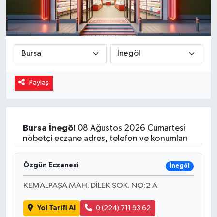
Magazin
Özel
Resmi İlanlar
Paylaş
Sağlık
Siyaset
Bursa
İnegöl
08 Ağustos 2026 Cumartesi
nöbetçi eczane adres, telefon ve konumları
Spor
Yaşam
Özgün Eczanesi
İnegöl
KEMALPAŞA MAH. DİLEK SOK. NO:2 A
Yerel Yönetimler
Yol Tarifi Al
0 (224) 711 93 62
Yurttan