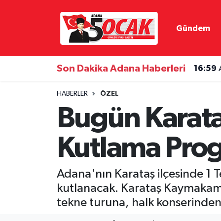
Gündem
Asayiş
Adana Nöbetçi Eczaneler
Bilim & Teknoloji
Adana Hava Durumu
Son Dakika Adana Haberleri
16:59
Çevre
Adana Namaz Vakitleri
HABERLER
ÖZEL
Bugün Karataş
Dünya
Adana Trafik Yoğunluk Haritası
Kutlama Pro
Eğitim
Süper Lig Puan Durumu ve Fikstür
Ekonomi
Tüm Manşetler
Adana'nın Karataş ilçesinde 1 T
kutlanacak. Karataş Kaymakam
Gündem
Son Dakika Haberleri
tekne turuna, halk konserinden
Haber Reklam
Haber Arşivi