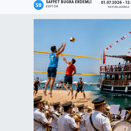
SAFFET BUĞRA ERDEMLI
01.07.2026 - 12
EDITÖR
YAYINLANMA
Magazin
Özel
Resmi İlanlar
Sağlık
Siyaset
Spor
Yaşam
Yerel Yönetimler
Yurttan