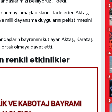
andaşlarımızı bekliyoruz." dedi.
2
ı sunmayı amaçladıklarını ifade eden Aktaş,
ve milli dayanışma duygularını pekiştirmesini
3
ndaşların bayramını kutlayan Aktaş, Karataş
ya ortak olmaya davet etti.
4
 renkli etkinlikler
5
6