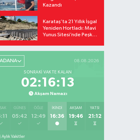
Kazandı
Karataş’ta 21 Yıllık İşgal
Yeniden Hortladı: Mavi
Yunus Sitesi’nde Peşkeş
İddiası!
ADANA
08.08.2026
SONRAKI VAKTE KALAN
02:16:12
Akşam Namazı
SAK
GÜNEŞ
ÖĞLE
İKINDI
AKŞAM
YATSI
:11
05:42
12:49
16:36
19:46
21:12
Aylık Vakitler