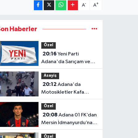
-
+
A
A
Son Haberler
Özel
20:16
Yeni Parti
Adana'da Sarıçam ve
Karataş İlçe Başkanları
Asayiş
ve Yönetimleri Belirlendi
20:12
Adana'da
Motosikletler Kafa
Kafaya Girdi: 4 Kişi
Özel
Yaralandı
20:08
Adana 01 FK’dan
Mersin İdmanyurdu’na
Bir Transfer Daha!
Özel