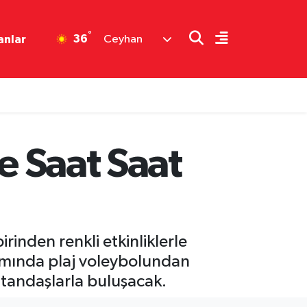
°
36
anlar
Ceyhan
e Saat Saat
inden renkli etkinliklerle
amında plaj voleybolundan
atandaşlarla buluşacak.