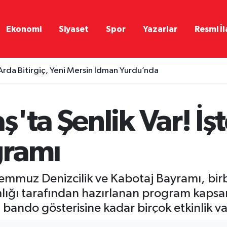
Ekonomi
Siyaset
Spor
Yazarlar
Resmi İl
Arda Bitirgiç, Yeni Mersin İdman Yurdu’nda
'ta Şenlik Var! İşt
gramı
emmuz Denizcilik ve Kabotaj Bayramı, birbir
lığı tarafından hazırlanan program kaps
 bando gösterisine kadar birçok etkinlik v