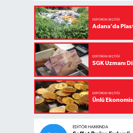
EDITÖRÜN SEÇTIĞI
Adana’da Plast
EDITÖRÜN SEÇTIĞI
SGK Uzmanı Dil
EDITÖRÜN SEÇTIĞI
Ünlü Ekonomistt
EDITÖR HAKKINDA