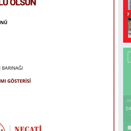
7
İM
04