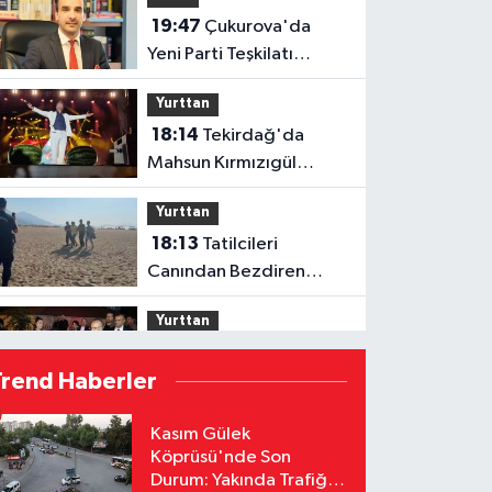
19:47
Çukurova'da
Yeni Parti Teşkilatı
Özsoy'a Emanet
Yurttan
18:14
Tekirdağ'da
Mahsun Kırmızıgül
Rüzgarı
Yurttan
18:13
Tatilcileri
Canından Bezdiren
Hırsız Yakalandı
Yurttan
18:12
Bakan Şimşek,
Trend Haberler
Gercüş'te Toplu Açılış
Törenine Katıldı
Yurttan
Kasım Gülek
Köprüsü'nde Son
18:12
Sivas'ta Buğday
Durum: Yakında Trafiğe
Tarlasında Yangın: 20