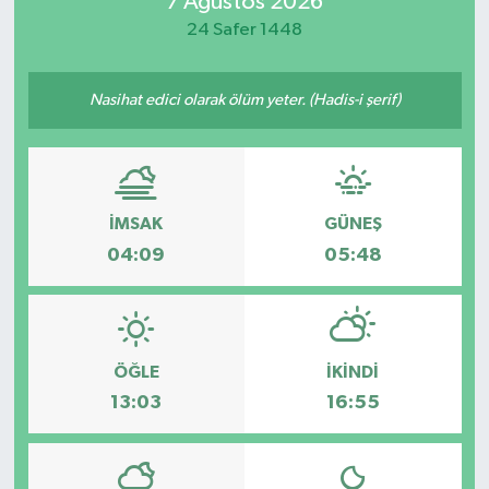
7 Ağustos 2026
24 Safer 1448
Magazin
Özel
Nasihat edici olarak ölüm yeter. (Hadis-i şerif)
Resmi İlanlar
Sağlık
İMSAK
GÜNEŞ
04:09
05:48
Siyaset
Spor
ÖĞLE
İKINDI
Yaşam
13:03
16:55
Yerel Yönetimler
Yurttan