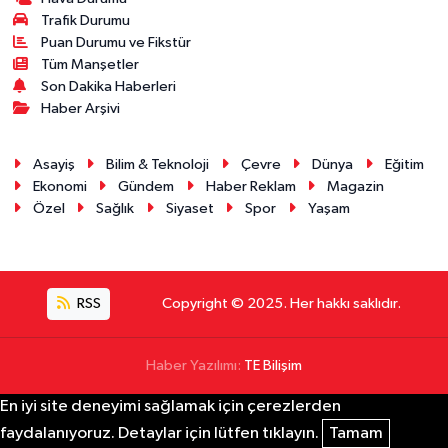
Trafik Durumu
Puan Durumu ve Fikstür
Tüm Manşetler
Son Dakika Haberleri
Haber Arşivi
Asayiş
Bilim & Teknoloji
Çevre
Dünya
Eğitim
Ekonomi
Gündem
Haber Reklam
Magazin
Özel
Sağlık
Siyaset
Spor
Yaşam
RSS
Copyright © 2025. Her hakkı saklıdır.
Haber Yazılımı:
TE Bilişim
En iyi site deneyimi sağlamak için çerezlerden
faydalanıyoruz. Detaylar için lütfen tıklayın.
Tamam