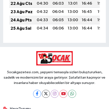
22 Ağu Cts
04:30
06:03
13:01
16:46
19:48
23 Ağu Paz
04:32
06:04
13:00
16:45
19:47
24 Ağu Pts
04:33
06:05
13:00
16:44
19:45
25 Ağu Sal
04:34
06:06
13:00
16:44
19:44
5ocakgazetesi.com, yepyeni temasıyla sizleri buluştururken,
sadelik ve modernizmi bir araya getiriyor. Şatafattan kaçınıyor ve
insanlara haber okuyabilecekleri bir altyapı sunuyor.
Hava Durumu