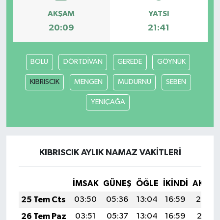
AKŞAM
YATSI
20:09
21:41
BOLU
DÖRTDİVAN
GEREDE
GÖYNÜK
KIBRISCIK
MENGEN
MUDURNU
SEBEN
YENİÇAĞA
KIBRISCIK AYLIK NAMAZ VAKITLERI
İMSAK
GÜNEŞ
ÖĞLE
İKINDI
AKŞA
25 Tem Cts
03:50
05:36
13:04
16:59
20:22
26 Tem Paz
03:51
05:37
13:04
16:59
20:21