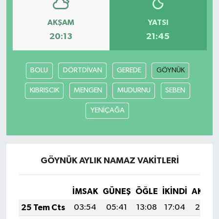
AKŞAM
YATSI
20:13
21:45
BOLU
DÖRTDİVAN
GEREDE
GÖYNÜK
KIBRISCIK
MENGEN
MUDURNU
SEBEN
YENİÇAĞA
GÖYNÜK AYLIK NAMAZ VAKITLERI
İMSAK
GÜNEŞ
ÖĞLE
İKINDI
AKŞA
25 Tem Cts
03:54
05:41
13:08
17:04
20:26