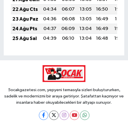
22 Ağu Cts
04:34
06:07
13:05
16:50
19:53
23 Ağu Paz
04:36
06:08
13:05
16:49
19:51
24 Ağu Pts
04:37
06:09
13:04
16:49
19:50
25 Ağu Sal
04:39
06:10
13:04
16:48
19:48
5ocakgazetesi.com, yepyeni temasıyla sizleri buluştururken,
sadelik ve modernizmi bir araya getiriyor. Şatafattan kaçınıyor ve
insanlara haber okuyabilecekleri bir altyapı sunuyor.