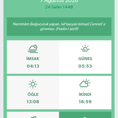
7 Ağustos 2026
24 Safer 1448
Magazin
Özel
Nemmâm (koğuculuk yapan, laf taşıyan kimse) Cennet'e
giremez. (Hadis-i şerif)
Resmi İlanlar
Sağlık
İMSAK
GÜNEŞ
Siyaset
04:13
05:53
Spor
Yaşam
ÖĞLE
İKINDI
13:08
16:59
Yerel Yönetimler
Yurttan