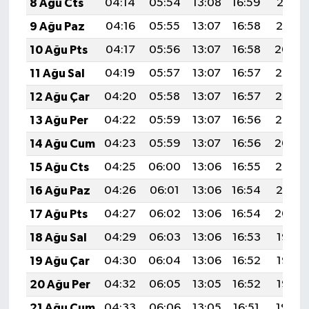
8 Ağu Cts
04:14
05:54
13:08
16:59
20:12
9 Ağu Paz
04:16
05:55
13:07
16:58
20:10
10 Ağu Pts
04:17
05:56
13:07
16:58
20:09
11 Ağu Sal
04:19
05:57
13:07
16:57
20:08
12 Ağu Çar
04:20
05:58
13:07
16:57
20:06
13 Ağu Per
04:22
05:59
13:07
16:56
20:05
14 Ağu Cum
04:23
05:59
13:07
16:56
20:04
15 Ağu Cts
04:25
06:00
13:06
16:55
20:03
16 Ağu Paz
04:26
06:01
13:06
16:54
20:01
17 Ağu Pts
04:27
06:02
13:06
16:54
20:00
18 Ağu Sal
04:29
06:03
13:06
16:53
19:58
19 Ağu Çar
04:30
06:04
13:06
16:52
19:57
20 Ağu Per
04:32
06:05
13:05
16:52
19:55
21 Ağu Cum
04:33
06:06
13:05
16:51
19:54