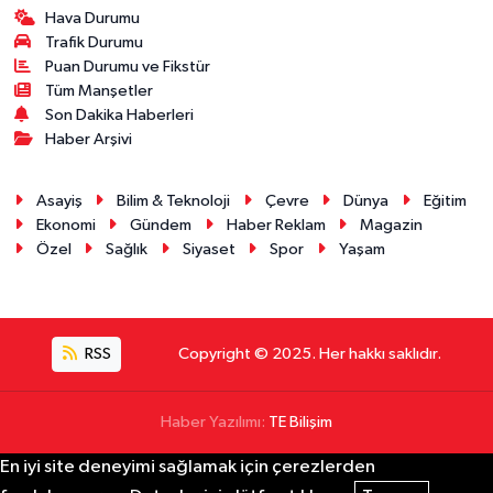
Hava Durumu
Trafik Durumu
Puan Durumu ve Fikstür
Tüm Manşetler
Son Dakika Haberleri
Haber Arşivi
Asayiş
Bilim & Teknoloji
Çevre
Dünya
Eğitim
Ekonomi
Gündem
Haber Reklam
Magazin
Özel
Sağlık
Siyaset
Spor
Yaşam
RSS
Copyright © 2025. Her hakkı saklıdır.
Haber Yazılımı:
TE Bilişim
En iyi site deneyimi sağlamak için çerezlerden