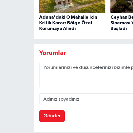
Adana'daki O Mahalle İçin
Ceyhan Be
Kritik Karar: Bölge Özel
Sineması 
Korumaya Alındı
Başladı
Yorumlar
Gönder