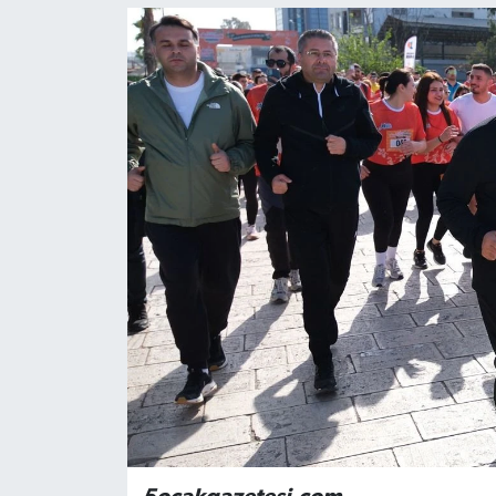
Magazin
Özel
Resmi İlanlar
Sağlık
Siyaset
Spor
Yaşam
Yerel Yönetimler
Yurttan