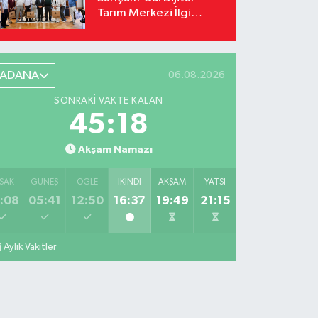
Tarım Merkezi İlgi
Odağı Oldu
ADANA
06.08.2026
SONRAKI VAKTE KALAN
45:17
Akşam Namazı
SAK
GÜNEŞ
ÖĞLE
İKINDI
AKŞAM
YATSI
:08
05:41
12:50
16:37
19:49
21:15
Aylık Vakitler