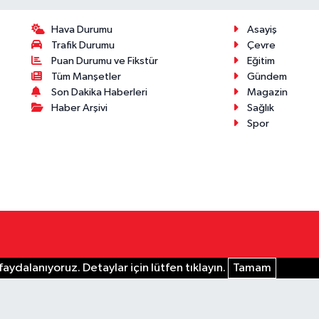
Hava Durumu
Asayiş
Trafik Durumu
Çevre
Puan Durumu ve Fikstür
Eğitim
Tüm Manşetler
Gündem
Son Dakika Haberleri
Magazin
Haber Arşivi
Sağlık
Spor
aydalanıyoruz. Detaylar için lütfen tıklayın.
Tamam