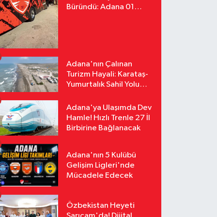
Büründü: Adana 01
FK'nın Yeni Yüzü
Yollarda
Adana'nın Çalınan
Turizm Hayali: Karataş-
Yumurtalık Sahil Yolu
Tozlu Raflarda Kaldı
Adana'ya Ulaşımda Dev
Hamle! Hızlı Trenle 27 İl
Birbirine Bağlanacak
Adana'nın 5 Kulübü
Gelişim Ligleri'nde
Mücadele Edecek
Özbekistan Heyeti
Sarıçam'da! Dijital