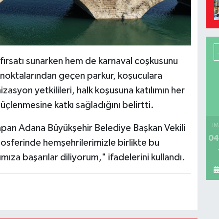
a fırsatı sunarken hem de karnaval coşkusunu
ik noktalarından geçen parkur, koşuculara
asyon yetkilileri, halk koşusuna katılımın her
güçlenmesine katkı sağladığını belirtti.
İM
pan Adana Büyükşehir Belediye Başkan Vekili
04
sferinde hemşehrilerimizle birlikte bu
ıza başarılar diliyorum," ifadelerini kullandı.