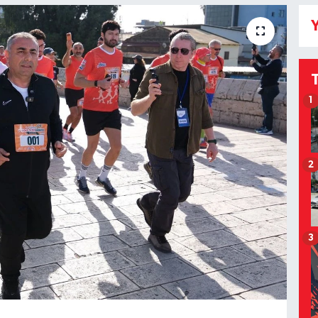
Y
1
2
3