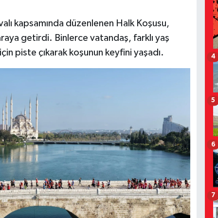
navalı kapsamında düzenlenen Halk Koşusu,
araya getirdi. Binlerce vatandaş, farklı yaş
çin piste çıkarak koşunun keyfini yaşadı.
4
5
6
7