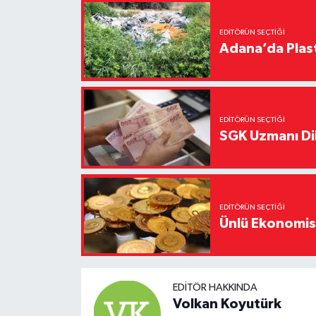
EDITÖRÜN SEÇTIĞI
Adana’da Plast
EDITÖRÜN SEÇTIĞI
SGK Uzmanı Dil
EDITÖRÜN SEÇTIĞI
Ünlü Ekonomistt
EDITÖR HAKKINDA
Volkan Koyutürk