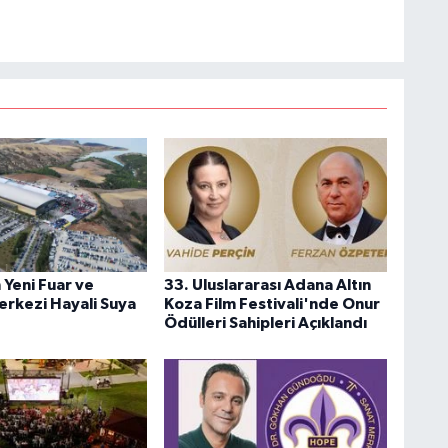
 Yeni Fuar ve
33. Uluslararası Adana Altın
rkezi Hayali Suya
Koza Film Festivali'nde Onur
Ödülleri Sahipleri Açıklandı