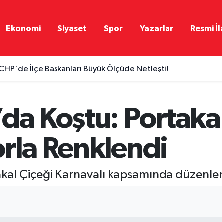
Ekonomi
Siyaset
Spor
Yazarlar
Resmi İl
CHP'de İlçe Başkanları Büyük Ölçüde Netleşti!
da Koştu: Portakal
orla Renklendi
akal Çiçeği Karnavalı kapsamında düzenle