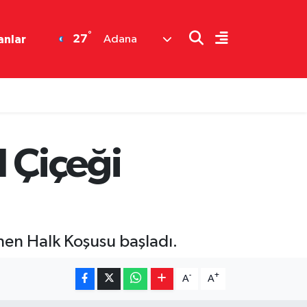
°
27
anlar
Adana
 Çiçeği
nen Halk Koşusu başladı.
-
+
A
A