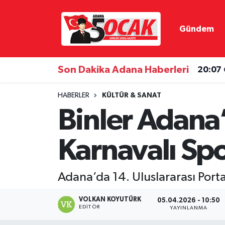
Gündem
Asayiş
Hava Durumu
Bilim & Teknoloji
Trafik Durumu
Son Dakika Adana Haberleri
20:07
Çevre
Süper Lig Puan Durumu ve Fikstür
HABERLER
KÜLTÜR & SANAT
Binler Adana’
Dünya
Tüm Manşetler
Karnavalı Sp
Eğitim
Son Dakika Haberleri
Ekonomi
Haber Arşivi
Adana’da 14. Uluslararası Port
Gündem
VOLKAN KOYUTÜRK
05.04.2026 - 10:50
EDITÖR
YAYINLANMA
Haber Reklam