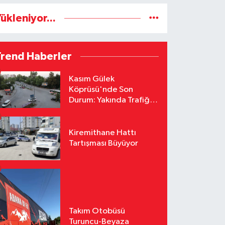
ükleniyor...
Trend Haberler
Kasım Gülek
Köprüsü'nde Son
Durum: Yakında Trafiğe
Açılacak
Kiremithane Hattı
Tartışması Büyüyor
Takım Otobüsü
Turuncu-Beyaza