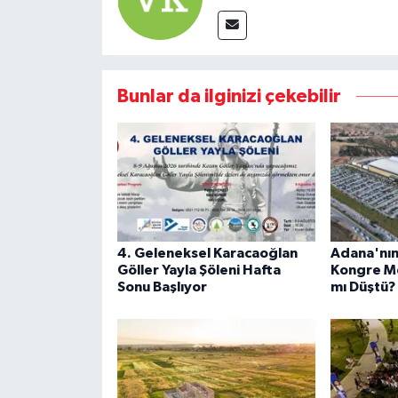
Bunlar da ilginizi çekebilir
4. Geleneksel Karacaoğlan
Adana'nın
Göller Yayla Şöleni Hafta
Kongre Me
Sonu Başlıyor
mı Düştü?