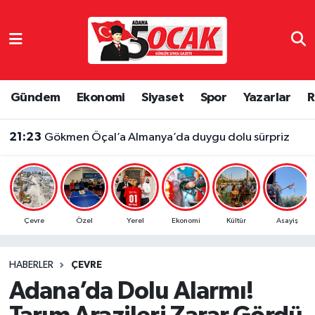
Asayiş
Adana Nöbetçi Eczaneler
Bilim & Teknoloji
Adana Hava Durumu
Gündem
Ekonomi
Siyaset
Spor
Yazarlar
R
Çevre
Adana Namaz Vakitleri
21:23
Gökmen Öçal’a Almanya’da duygu dolu sürpriz
Dünya
Adana Trafik Yoğunluk Haritası
Eğitim
Süper Lig Puan Durumu ve Fikstür
Çevre
Özel
Yerel
Ekonomi
Kültür
Asayiş
Ekonomi
Tüm Manşetler
HABERLER
ÇEVRE
Gündem
Son Dakika Haberleri
Adana’da Dolu Alarmı!
Haber Reklam
Haber Arşivi