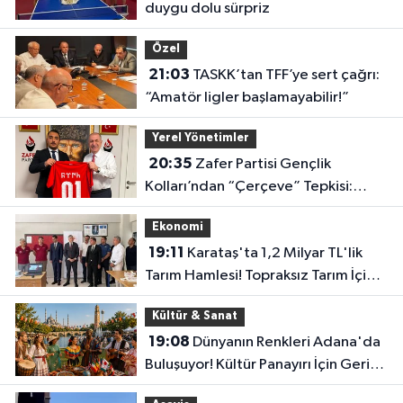
duygu dolu sürpriz
Özel
21:03
TASKK’tan TFF’ye sert çağrı:
“Amatör ligler başlamayabilir!”
Yerel Yönetimler
20:35
Zafer Partisi Gençlik
Kolları’ndan “Çerçeve” Tepkisi:
“Türkiye’nin Geleceği Pazarlık
Ekonomi
Konusu Yapılamaz”
19:11
Karataş'ta 1,2 Milyar TL'lik
Tarım Hamlesi! Topraksız Tarım İçin
Eğitimler Başladı
Kültür & Sanat
19:08
Dünyanın Renkleri Adana'da
Buluşuyor! Kültür Panayırı İçin Geri
Sayım Başladı