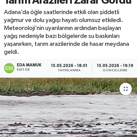
Tarım Arazileri Zarar Gördü
Magazin
Adana’da öğle saatlerinde etkili olan şiddetli
yağmur ve dolu yağışı hayatı olumsuz etkiledi.
Özel
Meteoroloji’nin uyarılarının ardından başlayan
yağış nedeniyle bazı bölgelerde su baskınları
Resmi İlanlar
yaşanırken, tarım arazilerinde de hasar meydana
geldi.
Sağlık
EDA MAMUK
15.05.2026 - 18:01
15.05.2026 - 19:19
EDITÖR
YAYINLANMA
GÜNCELLEME
Siyaset
Spor
Yaşam
Yerel Yönetimler
Yurttan