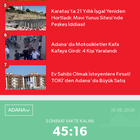
5
Karataş’ta 21 Yıllık İşgal Yeniden
Hortladı: Mavi Yunus Sitesi’nde
Peşkeş İddiası!
6
Adana'da Motosikletler Kafa
Kafaya Girdi: 4 Kişi Yaralandı
7
Ev Sahibi Olmak İsteyenlere Fırsat!
TOKİ'den Adana'da Büyük Satış
ADANA
10.08.2026
SONRAKI VAKTE KALAN
45:15