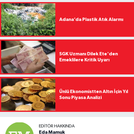
Adana’da Plastik Atık Alarmı
SGK Uzmanı Dilek Ete'den
Emeklilere Kritik Uyarı
Ünlü Ekonomistten Altın İçin Yıl
Sonu Piyasa Analizi
EDITÖR HAKKINDA
Eda Mamuk