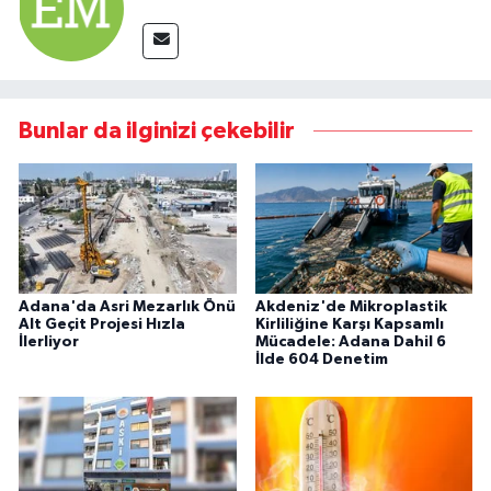
Bunlar da ilginizi çekebilir
Adana'da Asri Mezarlık Önü
Akdeniz'de Mikroplastik
Alt Geçit Projesi Hızla
Kirliliğine Karşı Kapsamlı
İlerliyor
Mücadele: Adana Dahil 6
İlde 604 Denetim