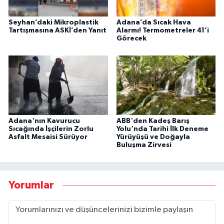
Seyhan’daki Mikroplastik
Adana’da Sıcak Hava
Tartışmasına ASKİ’den Yanıt
Alarmı! Termometreler 41’i
Görecek
Adana'nın Kavurucu
ABB'den Kadeş Barış
Sıcağında İşçilerin Zorlu
Yolu'nda Tarihi İlk Deneme
Asfalt Mesaisi Sürüyor
Yürüyüşü ve Doğayla
Buluşma Zirvesi
Yorumlar