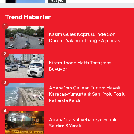
Asayiş
18:05
Yumurtalık'ta Eve Giren Yılan
Trend Haberler
İtfaiyeyi Harekete Geçirdi
1
Özel
Kasım Gülek Köprüsü'nde Son
17:25
Şerif Güler’den Adana
Durum: Yakında Trafiğe Açılacak
Demirspor’a Forma Desteği
2
Özel
Kiremithane Hattı Tartışması
17:21
Hakemlerde Yeni Dönem!
Büyüyor
Bağlantılı Top Teknolojisi İçin Eğitim
Başladı
3
Adana'nın Çalınan Turizm Hayali:
Asayiş
Karataş-Yumurtalık Sahil Yolu Tozlu
16:35
Yüreğir’de Otomobil
Raflarda Kaldı
Plazasını Yangın Paniği
4
Adana'da Kahvehaneye Silahlı
Saldırı: 3 Yaralı