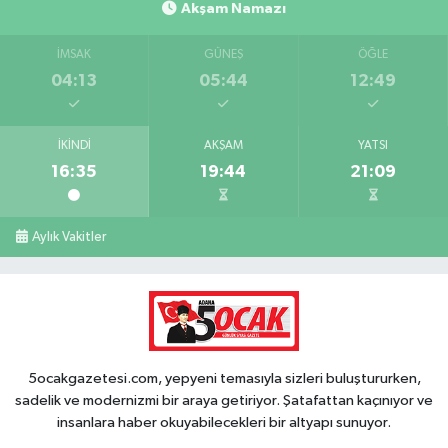
Akşam Namazı
İMSAK
GÜNEŞ
ÖĞLE
04:13
05:44
12:49
İKINDI
AKŞAM
YATSI
16:35
19:44
21:09
Aylık Vakitler
5ocakgazetesi.com, yepyeni temasıyla sizleri buluştururken,
sadelik ve modernizmi bir araya getiriyor. Şatafattan kaçınıyor ve
insanlara haber okuyabilecekleri bir altyapı sunuyor.