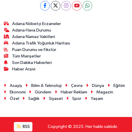
Adana Nöbetçi Eczaneler
Adana Hava Durumu
Adana Namaz Vakitleri
Adana Trafik Yoğunluk Haritası
Puan Durumu ve Fikstür
Tüm Manşetler
Son Dakika Haberleri
Haber Arşivi
Asayiş
Bilim & Teknoloji
Çevre
Dünya
Eğitim
Ekonomi
Gündem
Haber Reklam
Magazin
Özel
Sağlık
Siyaset
Spor
Yaşam
RSS
Copyright © 2025. Her hakkı saklıdır.