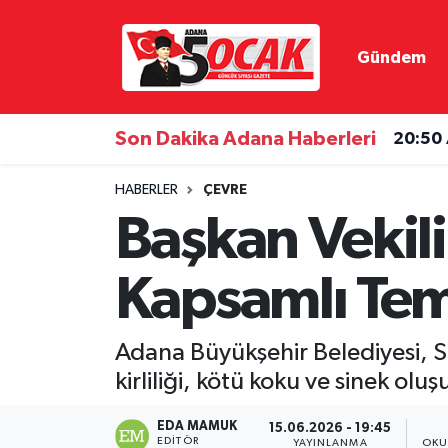
Gündem
Asayiş
Hava Durumu
Bilim & Teknoloji
Trafik Durumu
Son Dakika Adana Haberleri
20:50
Çevre
Süper Lig Puan Durumu ve Fikstür
HABERLER
ÇEVRE
Başkan Vekil
Dünya
Tüm Manşetler
Kapsamlı Temi
Eğitim
Son Dakika Haberleri
Ekonomi
Haber Arşivi
Adana Büyükşehir Belediyesi, Sa
kirliliği, kötü koku ve sinek o
Gündem
EDA MAMUK
15.06.2026 - 19:45
Haber Reklam
EDITÖR
YAYINLANMA
OKU