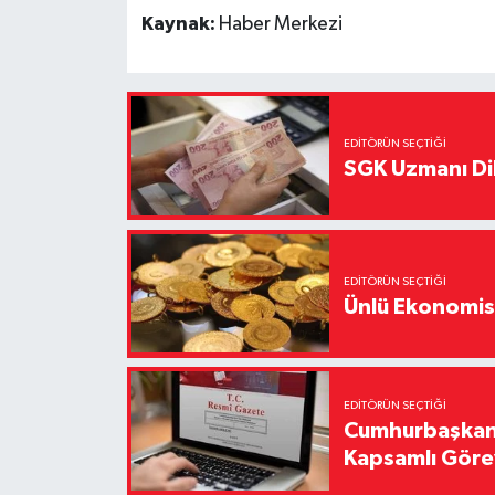
Kaynak:
Haber Merkezi
EDITÖRÜN SEÇTIĞI
SGK Uzmanı Dil
EDITÖRÜN SEÇTIĞI
Ünlü Ekonomistt
EDITÖRÜN SEÇTIĞI
Cumhurbaşkanı
Kapsamlı Görev