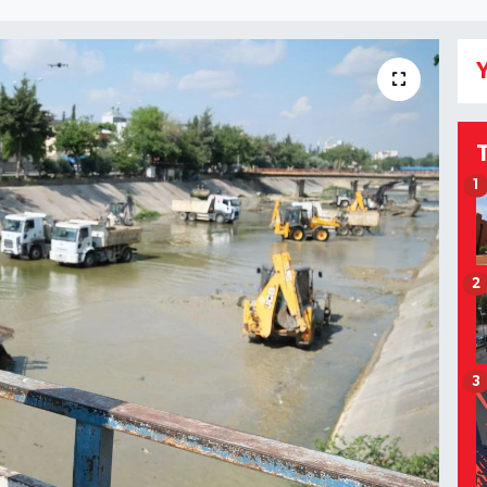
Y
1
2
3