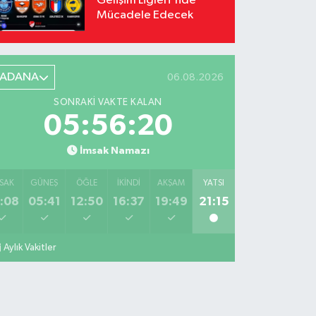
Gelişim Ligleri'nde
Mücadele Edecek
ADANA
06.08.2026
SONRAKI VAKTE KALAN
05:56:19
İmsak Namazı
SAK
GÜNEŞ
ÖĞLE
İKINDI
AKŞAM
YATSI
:08
05:41
12:50
16:37
19:49
21:15
Aylık Vakitler