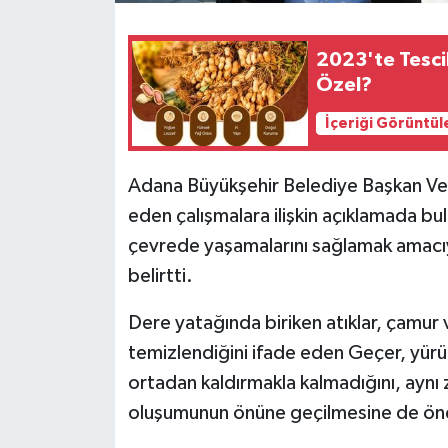
2023'te Tesci
Özel?
İçeriği Görüntül
Adana Büyükşehir Belediye Başkan Ve
eden çalışmalara ilişkin açıklamada bul
çevrede yaşamalarını sağlamak amacıy
belirtti.
Dere yatağında biriken atıklar, çamur v
temizlendiğini ifade eden Geçer, yürütü
ortadan kaldırmakla kalmadığını, aynı 
oluşumunun önüne geçilmesine de öne