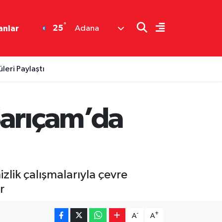
°
25
anlar
Adana
eri Paylaştı
Sarıçam’da
lik çalışmalarıyla çevre
r
-
+
A
A