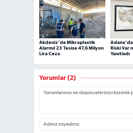
Akdeniz'de Mikroplastik
Adana'da
Alarmı! 23 Tesise 47,6 Milyon
Riski Var 
Lira Ceza
Yanıtladı
Yorumlar (2)