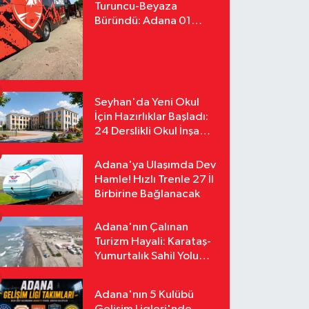
Turuncu-Beyaza
Büründü: Adana 01
FK'nın Yeni Yüzü
Yollarda
Seyhan'da Yeni Okul
İçin Hazırlıklar Başladı:
24 Derslikli Okul İnşa
Edilecek
Adana'ya Ulaşımda Dev
Hamle! Hızlı Trenle 27 İl
Birbirine Bağlanacak
Adana'nın Çalınan
Turizm Hayali: Karataş-
Yumurtalık Sahil Yolu
Tozlu Raflarda Kaldı
Adana'nın 5 Kulübü