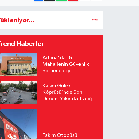
ükleniyor...
Trend Haberler
Adana'da 16
Mahallenin Güvenlik
Sorumluluğu
Jandarmaya Devredildi
Kasım Gülek
Köprüsü'nde Son
Durum: Yakında Trafiğe
Açılacak
Takım Otobüsü