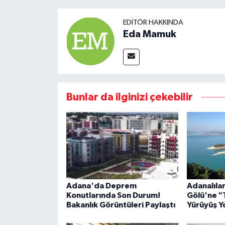
EDITÖR HAKKINDA
Eda Mamuk
Bunlar da ilginizi çekebilir
Adana'da Deprem
Adanalıla
Konutlarında Son Durum!
Gölü'ne "T
Bakanlık Görüntüleri Paylaştı
Yürüyüş Yo