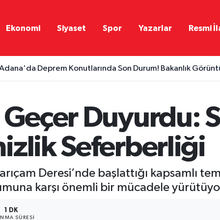
Ekonomi
Siyaset
Spor
Yazarlar
Resmi İl
Adana'da Deprem Konutlarında Son Durum! Bakanlık Görüntül
i Geçer Duyurdu: 
zlik Seferberliği
rıçam Deresi’nde başlattığı kapsamlı temiz
luşumuna karşı önemli bir mücadele yürütüyo
1 DK
NMA SÜRESI