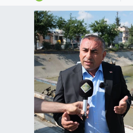
Magazin
Özel
Resmi İlanlar
Sağlık
Siyaset
Spor
Yaşam
Yerel Yönetimler
Yurttan