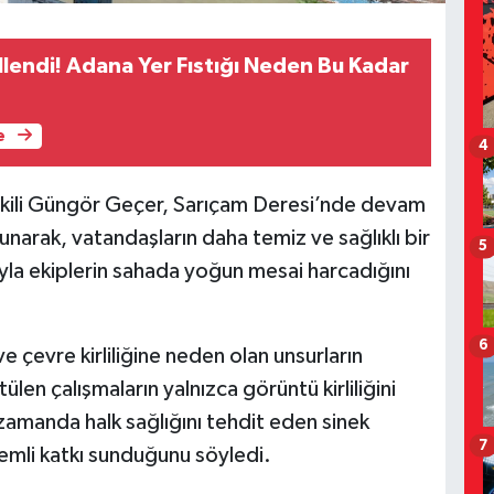
llendi! Adana Yer Fıstığı Neden Bu Kadar
e
4
kili Güngör Geçer, Sarıçam Deresi’nde devam
unarak, vatandaşların daha temiz ve sağlıklı bir
5
la ekiplerin sahada yoğun mesai harcadığını
6
e çevre kirliliğine neden olan unsurların
len çalışmaların yalnızca görüntü kirliliğini
zamanda halk sağlığını tehdit eden sinek
7
mli katkı sunduğunu söyledi.