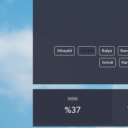
Magazin
Özel
Resmi İlanlar
Altıeylül
Ayvalık
Balya
Ban
Sağlık
İvrindi
Kar
Siyaset
Spor
Yaşam
NEM
%37
Yerel Yönetimler
Yurttan