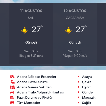
11 AĞUSTOS
12 AĞUSTOS
SALI
ÇARŞAMBA
°
°
27
27
Güneşli
Güneşli
Nem: %57
Nem: %56
Rüzgar: 8.31 m/s
Rüzgar: 9.00 m/s
Adana Nöbetçi Eczaneler
Asayiş
Adana Hava Durumu
Çevre
Adana Namaz Vakitleri
Eğitim
Adana Trafik Yoğunluk Haritası
Gündem
Puan Durumu ve Fikstür
Magazin
Tüm Manşetler
Sağlık