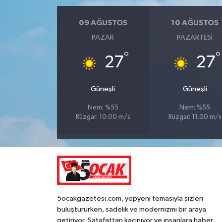
09 AĞUSTOS
10 AĞUSTOS
PAZAR
PAZARTESI
°
°
27
27
Güneşli
Güneşli
Nem: %55
Nem: %55
Rüzgar: 10.00 m/s
Rüzgar: 11.00 m/s
5ocakgazetesi.com, yepyeni temasıyla sizleri
buluştururken, sadelik ve modernizmi bir araya
getiriyor. Şatafattan kaçınıyor ve insanlara haber