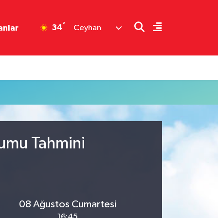
°
34
anlar
Ceyhan
rumu Tahmini
08 Ağustos Cumartesi
16:45