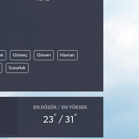
ek
Gömeç
Gönen
Havran
Susurluk
EN DÜŞÜK / EN YÜKSEK
°
°
23
/ 31