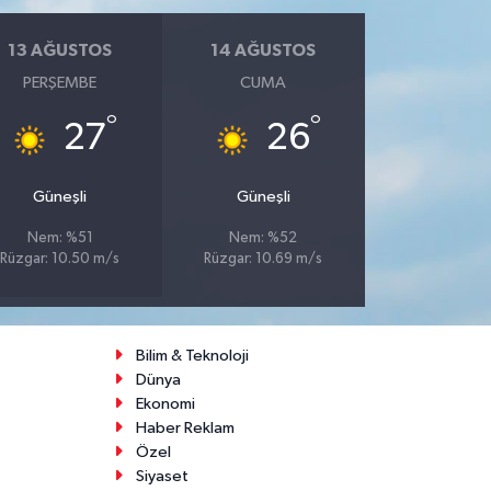
13 AĞUSTOS
14 AĞUSTOS
PERŞEMBE
CUMA
°
°
27
26
Güneşli
Güneşli
Nem: %51
Nem: %52
Rüzgar: 10.50 m/s
Rüzgar: 10.69 m/s
Bilim & Teknoloji
Dünya
Ekonomi
Haber Reklam
Özel
Siyaset