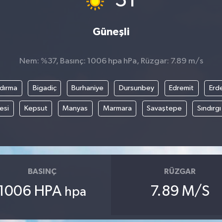
31
Güneşli
Nem: %37, Basınç: 1006 hpa hPa, Rüzgar: 7.89 m/s
dırma
Bigadiç
Burhaniye
Dursunbey
Edremit
Erd
esi
Kepsut
Manyas
Marmara
Savaştepe
Sındırgı
BASINÇ
RÜZGAR
1006 HPA
7.89 M/S
hpa