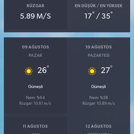
RÜZGAR
EN DÜŞÜK / EN YÜKSEK
°
°
5.89 M/S
17
/ 35
09 AĞUSTOS
10 AĞUSTOS
PAZAR
PAZARTESI
°
°
26
27
Güneşli
Güneşli
Nem: %64
Nem: %58
Rüzgar: 10.61 m/s
Rüzgar: 10.89 m/s
11 AĞUSTOS
12 AĞUSTOS