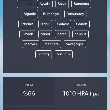
Altıeylül
Ayvalık
Balya
Bandırma
Bigadiç
Burhaniye
Dursunbey
Edremit
Erdek
Gömeç
Gönen
Havran
İvrindi
Karesi
Kepsut
Manyas
Marmara
Savaştepe
Sındırgı
Susurluk
NEM
BASINÇ
%66
1010 HPA
hpa