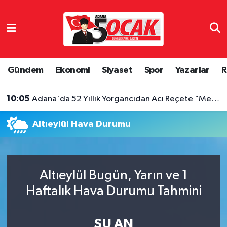
Asayiş
Adana Nöbetçi Eczaneler
Bilim & Teknoloji
Adana Hava Durumu
Gündem
Ekonomi
Siyaset
Spor
Yazarlar
R
Çevre
Adana Namaz Vakitleri
10:05
Adana'da 52 Yıllık Yorgancıdan Acı Reçete "Mesleğimiz Yok Olma Noktasına Geldi"
Dünya
Adana Trafik Yoğunluk Haritası
Altıeylül Hava Durumu
Eğitim
Süper Lig Puan Durumu ve Fikstür
Ekonomi
Tüm Manşetler
Altıeylül Bugün, Yarın ve 1
Haftalık Hava Durumu Tahmini
Gündem
Son Dakika Haberleri
Haber Reklam
Haber Arşivi
ŞU AN