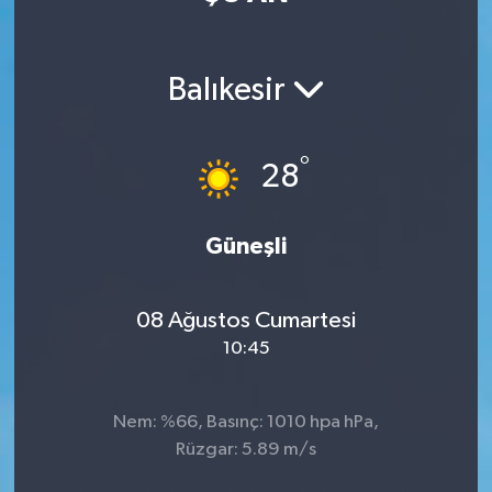
Magazin
Balıkesir
Özel
Resmi İlanlar
°
28
Sağlık
Güneşli
Siyaset
08 Ağustos Cumartesi
Spor
10:45
Yaşam
Nem: %66, Basınç: 1010 hpa hPa,
Yerel Yönetimler
Rüzgar: 5.89 m/s
Yurttan