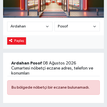
Magazin
Özel
Resmi İlanlar
Paylaş
Sağlık
Siyaset
Ardahan
Posof
08 Ağustos 2026
Cumartesi nöbetçi eczane adres, telefon ve
Spor
konumları
Yaşam
Bu bölgede nöbetçi bir eczane bulunamadı.
Yerel Yönetimler
Yurttan