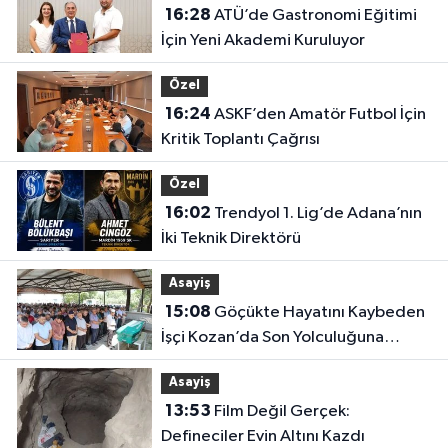
16:28
ATÜ’de Gastronomi Eğitimi
İçin Yeni Akademi Kuruluyor
Özel
16:24
ASKF’den Amatör Futbol İçin
Kritik Toplantı Çağrısı
Özel
16:02
Trendyol 1. Lig’de Adana’nın
İki Teknik Direktörü
Asayiş
15:08
Göçükte Hayatını Kaybeden
İşçi Kozan’da Son Yolculuğuna
Uğurlandı
Asayiş
13:53
Film Değil Gerçek:
Defineciler Evin Altını Kazdı