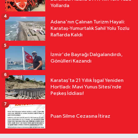
12:27
Göçükte Hayatını Kaybeden
Yollarda
İşçinin Cenazesi Ailesine Teslim
4
Edildi
Adana'nın Çalınan Turizm Hayali:
Karataş-Yumurtalık Sahil Yolu Tozlu
Raflarda Kaldı
5
İzmir'de Bayrağı Dalgalandırdı,
Gönülleri Kazandı
6
Karataş’ta 21 Yıllık İşgal Yeniden
Hortladı: Mavi Yunus Sitesi’nde
Peşkeş İddiası!
7
Puan Silme Cezasına İtiraz