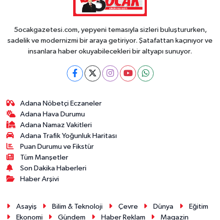
5ocakgazetesi.com, yepyeni temasıyla sizleri buluştururken,
sadelik ve modernizmi bir araya getiriyor. Şatafattan kaçınıyor ve
insanlara haber okuyabilecekleri bir altyapı sunuyor.
Adana Nöbetçi Eczaneler
Adana Hava Durumu
Adana Namaz Vakitleri
Adana Trafik Yoğunluk Haritası
Puan Durumu ve Fikstür
Tüm Manşetler
Son Dakika Haberleri
Haber Arşivi
Asayiş
Bilim & Teknoloji
Çevre
Dünya
Eğitim
Ekonomi
Gündem
Haber Reklam
Magazin