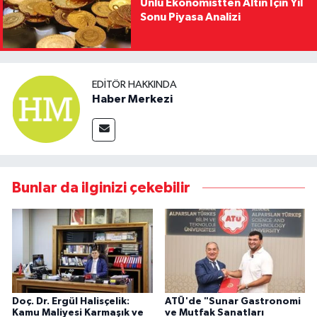
Ünlü Ekonomistten Altın İçin Yıl
Sonu Piyasa Analizi
EDITÖR HAKKINDA
Haber Merkezi
Bunlar da ilginizi çekebilir
Doç. Dr. Ergül Halisçelik:
ATÜ'de "Sunar Gastronomi
Kamu Maliyesi Karmaşık ve
ve Mutfak Sanatları