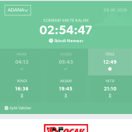
ADANA
09.08.2026
SONRAKI VAKTE KALAN
02:54:46
İkindi Namazı
İMSAK
GÜNEŞ
ÖĞLE
04:12
05:43
12:49
İKINDI
AKŞAM
YATSI
16:36
19:45
21:10
Aylık Vakitler