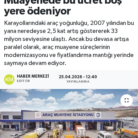
Muayenede bu ücret boş
yere ödeniyor
Magazin
Karayollarındaki araç yoğunluğu, 2007 yılından bu
Özel
yana neredeyse 2,5 kat artış göstererek 33
milyon seviyesine ulaştı. Ancak bu devasa artışa
Resmi İlanlar
paralel olarak, araç muayene süreçlerinin
modernizasyonu ve fiyatlandırma mantığı yerinde
Sağlık
saymaya devam ediyor.
Siyaset
HABER MERKEZI
25.04.2026 - 12:40
EDITÖR
YAYINLANMA
Spor
Yaşam
Yerel Yönetimler
Yurttan