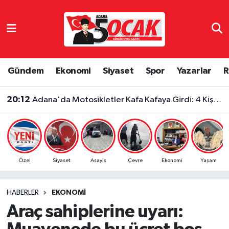
Asayiş
Adana Nöbetçi Eczaneler
Bilim & Teknoloji
Adana Hava Durumu
Gündem
Ekonomi
Siyaset
Spor
Yazarlar
R
Çevre
Adana Namaz Vakitleri
20:12
Adana'da Motosikletler Kafa Kafaya Girdi: 4 Kişi Yaralandı
Dünya
Adana Trafik Yoğunluk Haritası
Eğitim
Süper Lig Puan Durumu ve Fikstür
Özel
Siyaset
Asayiş
Çevre
Ekonomi
Yaşam
Ekonomi
Tüm Manşetler
HABERLER
EKONOMI
Gündem
Son Dakika Haberleri
Araç sahiplerine uyarı:
Haber Reklam
Haber Arşivi