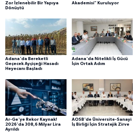
Zor İzlenebilir Bir Yapıya
Akademisi" Kuruluyor
Dönüştü
Adana'da Bereketli
Adana'da Nitelikli İş Gücü
Geçecek Ayçiçeği Hasadı
İçin Ortak Adım
Heyecanı Başladı
Ar-Ge'ye Rekor Kaynak!
AOSB'de Üniversite-Sanayi
2026'da 308,6 Milyar Lira
İş Birliği İçin Stratejik Zirve
Ayrıldı