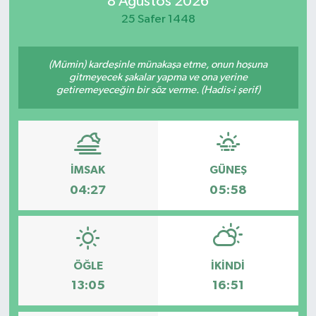
8 Ağustos 2026
25 Safer 1448
Magazin
Özel
(Mümin) kardeşinle münakaşa etme, onun hoşuna
gitmeyecek şakalar yapma ve ona yerine
getiremeyeceğin bir söz verme. (Hadis-i şerif)
Resmi İlanlar
Sağlık
Siyaset
İMSAK
GÜNEŞ
04:27
05:58
Spor
Yaşam
ÖĞLE
İKINDI
Yerel Yönetimler
13:05
16:51
Yurttan