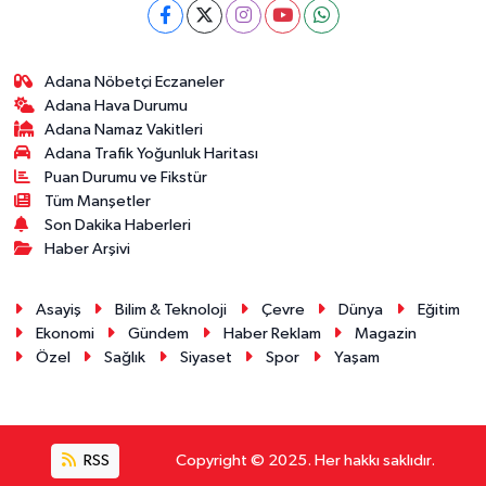
Adana Nöbetçi Eczaneler
Adana Hava Durumu
Adana Namaz Vakitleri
Adana Trafik Yoğunluk Haritası
Puan Durumu ve Fikstür
Tüm Manşetler
Son Dakika Haberleri
Haber Arşivi
Asayiş
Bilim & Teknoloji
Çevre
Dünya
Eğitim
Ekonomi
Gündem
Haber Reklam
Magazin
Özel
Sağlık
Siyaset
Spor
Yaşam
RSS
Copyright © 2025. Her hakkı saklıdır.