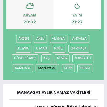
AKŞAM
YATSI
20:02
21:27
AKSEKİ
AKSU
ALANYA
ANTALYA
DEMRE
ELMALI
FİNİKE
GAZİPAŞA
GÜNDOĞMUŞ
KAŞ
KEMER
KORKUTELİ
KUMLUCA
MANAVGAT
SERİK
İBRADI
MANAVGAT AYLIK NAMAZ VAKITLERI