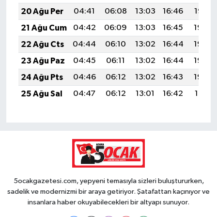
20 Ağu Per
04:41
06:08
13:03
16:46
19:47
21 Ağu Cum
04:42
06:09
13:03
16:45
19:46
22 Ağu Cts
04:44
06:10
13:02
16:44
19:45
23 Ağu Paz
04:45
06:11
13:02
16:44
19:43
24 Ağu Pts
04:46
06:12
13:02
16:43
19:42
25 Ağu Sal
04:47
06:12
13:01
16:42
19:41
5ocakgazetesi.com, yepyeni temasıyla sizleri buluştururken,
sadelik ve modernizmi bir araya getiriyor. Şatafattan kaçınıyor ve
insanlara haber okuyabilecekleri bir altyapı sunuyor.