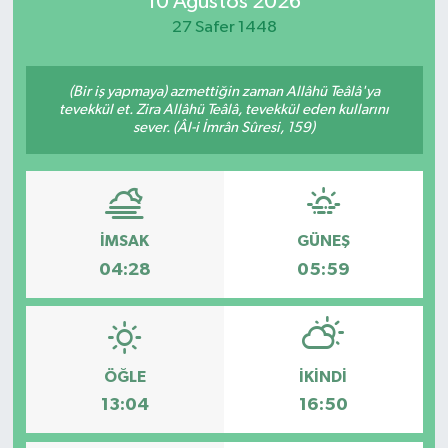
10 Ağustos 2026
27 Safer 1448
Magazin
Özel
(Bir iş yapmaya) azmettiğin zaman Allâhü Teâlâ'ya
tevekkül et. Zira Allâhü Teâlâ, tevekkül eden kullarını
sever. (Âl-i İmrân Sûresi, 159)
Resmi İlanlar
Sağlık
Siyaset
İMSAK
GÜNEŞ
04:28
05:59
Spor
Yaşam
ÖĞLE
İKINDI
Yerel Yönetimler
13:04
16:50
Yurttan