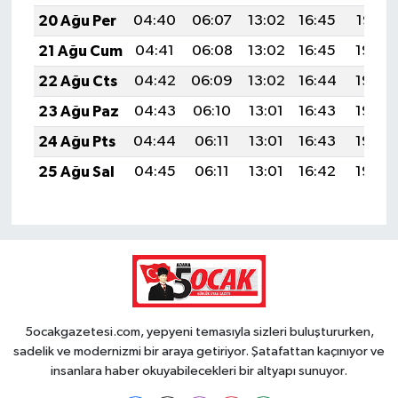
20 Ağu Per
04:40
06:07
13:02
16:45
19:47
21 Ağu Cum
04:41
06:08
13:02
16:45
19:46
22 Ağu Cts
04:42
06:09
13:02
16:44
19:44
23 Ağu Paz
04:43
06:10
13:01
16:43
19:43
24 Ağu Pts
04:44
06:11
13:01
16:43
19:42
25 Ağu Sal
04:45
06:11
13:01
16:42
19:40
5ocakgazetesi.com, yepyeni temasıyla sizleri buluştururken,
sadelik ve modernizmi bir araya getiriyor. Şatafattan kaçınıyor ve
insanlara haber okuyabilecekleri bir altyapı sunuyor.