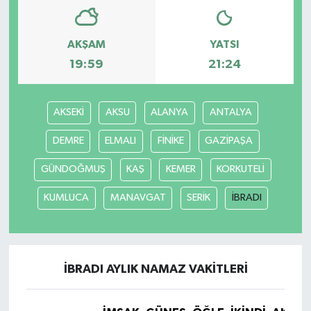
AKŞAM
YATSI
19:59
21:24
AKSEKİ
AKSU
ALANYA
ANTALYA
DEMRE
ELMALI
FİNİKE
GAZİPAŞA
GÜNDOĞMUŞ
KAŞ
KEMER
KORKUTELİ
KUMLUCA
MANAVGAT
SERİK
İBRADI
İBRADI AYLIK NAMAZ VAKITLERI