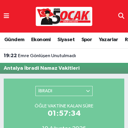
Asayiş
Adana Nöbetçi Eczaneler
Bilim & Teknoloji
Adana Hava Durumu
Gündem
Ekonomi
Siyaset
Spor
Yazarlar
R
Çevre
Adana Namaz Vakitleri
19:22
Emre Gönlüşen Unutulmadı
Dünya
Adana Trafik Yoğunluk Haritası
Antalya İbradi Namaz Vakitleri
Eğitim
Süper Lig Puan Durumu ve Fikstür
İBRADI
Ekonomi
Tüm Manşetler
ÖĞLE VAKTINE KALAN SÜRE
Gündem
Son Dakika Haberleri
01:57:33
Haber Reklam
Haber Arşivi