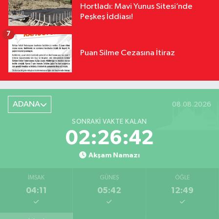
Hortladı: Mavi Yunus Sitesi’nde
Peşkeş İddiası!
7
Puan Silme Cezasına İtiraz
ADANA
08.08.2026
SONRAKI VAKTE KALAN
02:26:41
Akşam Namazı
İMSAK
GÜNEŞ
ÖĞLE
04:11
05:42
12:49