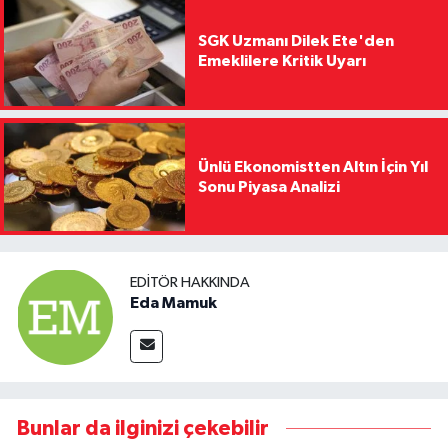
SGK Uzmanı Dilek Ete'den
Emeklilere Kritik Uyarı
Ünlü Ekonomistten Altın İçin Yıl
Sonu Piyasa Analizi
EDITÖR HAKKINDA
Eda Mamuk
Bunlar da ilginizi çekebilir