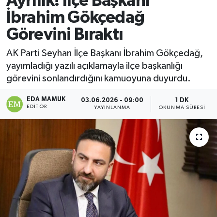
Ayrılık! İlçe Başkanı
İbrahim Gökçedağ
Magazin
Görevini Bıraktı
Özel
AK Parti Seyhan İlçe Başkanı İbrahim Gökçedağ,
yayımladığı yazılı açıklamayla ilçe başkanlığı
Resmi İlanlar
görevini sonlandırdığını kamuoyuna duyurdu.
Sağlık
EDA MAMUK
03.06.2026 - 09:00
1 DK
EDITÖR
YAYINLANMA
OKUNMA SÜRESI
Siyaset
Spor
Yaşam
Yerel Yönetimler
Yurttan