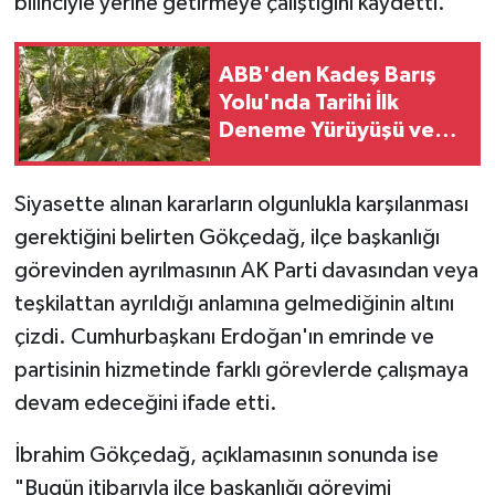
bilinciyle yerine getirmeye çalıştığını kaydetti.
ABB'den Kadeş Barış
Yolu'nda Tarihi İlk
Deneme Yürüyüşü ve
Doğayla Buluşma
Zirvesi
Siyasette alınan kararların olgunlukla karşılanması
gerektiğini belirten Gökçedağ, ilçe başkanlığı
görevinden ayrılmasının AK Parti davasından veya
teşkilattan ayrıldığı anlamına gelmediğinin altını
çizdi. Cumhurbaşkanı Erdoğan'ın emrinde ve
partisinin hizmetinde farklı görevlerde çalışmaya
devam edeceğini ifade etti.
İbrahim Gökçedağ, açıklamasının sonunda ise
"Bugün itibarıyla ilçe başkanlığı görevimi