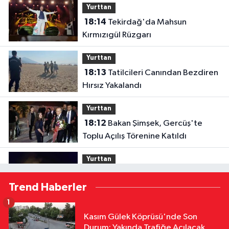
Yurttan
18:14
Tekirdağ'da Mahsun
Kırmızıgül Rüzgarı
Yurttan
18:13
Tatilcileri Canından Bezdiren
Hırsız Yakalandı
Yurttan
18:12
Bakan Şimşek, Gercüş'te
Toplu Açılış Törenine Katıldı
Yurttan
18:12
Sivas'ta Buğday Tarlasında
Trend Haberler
Yangın: 20 Dönüm Alan Küle Döndü
1
Yurttan
Kasım Gülek Köprüsü'nde Son
18:11
Çalıntı Araçla 10 Kilometre
Durum: Yakında Trafiğe Açılacak