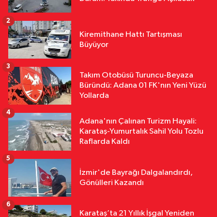
Kaçtı, 380 Bin TL Ceza Yedi
2
Yurttan
Kiremithane Hattı Tartışması
18:10
Kar Maskeleriyle Araç Soyan
Büyüyor
5 Şüpheli Yakalandı
3
Takım Otobüsü Turuncu-Beyaza
Siyaset
Büründü: Adana 01 FK'nın Yeni Yüzü
17:02
MHP Adana İl Başkanı Hakan
Yollarda
Yıldırım'dan Ayyüce Türkeş Taş'a
4
Çok Sert Tepki "Haddinizi Bilin!"
Adana'nın Çalınan Turizm Hayali:
Karataş-Yumurtalık Sahil Yolu Tozlu
Raflarda Kaldı
5
İzmir'de Bayrağı Dalgalandırdı,
Gönülleri Kazandı
6
Karataş’ta 21 Yıllık İşgal Yeniden