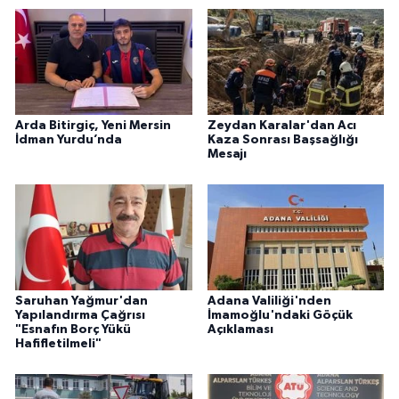
Arda Bitirgiç, Yeni Mersin
Zeydan Karalar'dan Acı
İdman Yurdu’nda
Kaza Sonrası Başsağlığı
Mesajı
Saruhan Yağmur'dan
Adana Valiliği'nden
Yapılandırma Çağrısı
İmamoğlu'ndaki Göçük
"Esnafın Borç Yükü
Açıklaması
Hafifletilmeli"