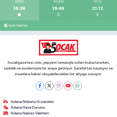
İKINDI
AKŞAM
YATSI
16:36
19:46
21:12
Aylık Vakitler
5ocakgazetesi.com, yepyeni temasıyla sizleri buluştururken,
sadelik ve modernizmi bir araya getiriyor. Şatafattan kaçınıyor ve
insanlara haber okuyabilecekleri bir altyapı sunuyor.
Adana Nöbetçi Eczaneler
Adana Hava Durumu
Adana Namaz Vakitleri