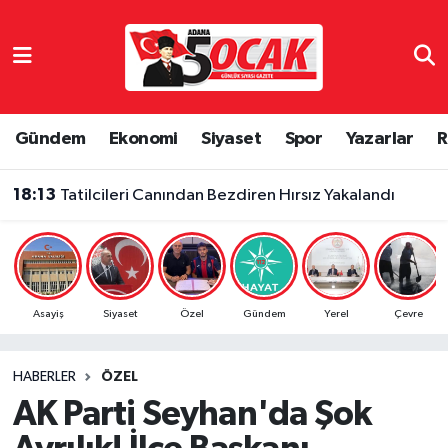
Asayiş
Adana Nöbetçi Eczaneler
Bilim & Teknoloji
Adana Hava Durumu
Gündem
Ekonomi
Siyaset
Spor
Yazarlar
R
Çevre
Adana Namaz Vakitleri
18:13
Tatilcileri Canından Bezdiren Hırsız Yakalandı
Dünya
Adana Trafik Yoğunluk Haritası
Eğitim
Süper Lig Puan Durumu ve Fikstür
Asayiş
Siyaset
Özel
Gündem
Yerel
Çevre
Ekonomi
Tüm Manşetler
HABERLER
ÖZEL
Gündem
Son Dakika Haberleri
AK Parti Seyhan'da Şok
Haber Reklam
Haber Arşivi